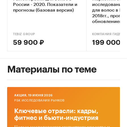
России - 2020. Показатели и
исследование 
исследовании мы имеем дело именно с таким
прогнозы (базовая версия)
для волос в Ро
случаем.
2018гг., прогно
обновлением)
Анализ финансово-хозяйственной
деятельности производителей:
сведения о
TEBIZ GROUP
КОМПАНИЯ ГИДМАР
ряде производителей были получены в
59 900 ₽
199 000 ₽
результате анализа показателей их финансово-
хозяйственной деятельности, информации из
открытых источников об их деятельности,
мнений экспертов и наших собственных
Материалы по теме
знаний о компаниях.
Интервью с производителями:
также мы
провели
интервью с производителями
и
получили сведения как о них самих, так и о
AКЦИЯ, 19 ИЮНЯ 2026
деятельности их конкурентов.
РБК ИССЛЕДОВАНИЯ РЫНКОВ
Ключевые отрасли: кадры,
Mystery-Shopping
с производителями:
кроме
фитнес и бьюти-индустрия
того, информацию об объемах производства и
ценах мы получили, вступив в
переговоры
с