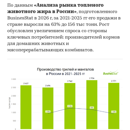
Economic Cooperation and Development).
По данным
«Анализа рынка топленого
животного жира в России»
, подготовленного
Материалы International Trade Centre.
BusinesStat в 2026 г, за 2021-2025 гг его продажи в
Материалы Index Mundi.
стране выросли на 63% до 156 тыс тонн. Рост
обусловлен увеличением спроса со стороны
Результаты исследований DISCOVERY
ключевых потребителей: производителей кормов
Research Group.
для домашних животных и
Объем и структура выборки
мясоперерабатывающих комбинатов.
Процедура контент-анализа документов не
предполагает расчета объема выборочной
совокупности. Обработке и анализу подлежат
все доступные исследователю документы.
Категории:
Потребительские товары
/
...
/
Уход за волосами
/
Краска для волос
Промышленность
/
...
/
Уход за волосами
/
Краска для волос
Россия