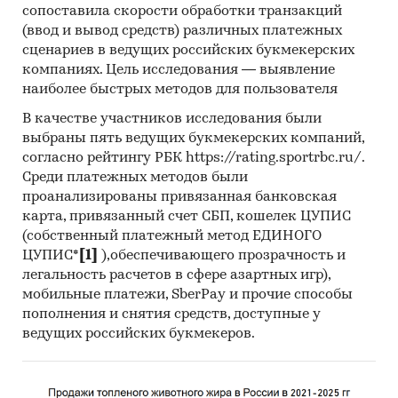
получить (рассчитать) показатели,
сопоставила скорости обработки транзакций
характеризующие его состояние в настоящее
(ввод и вывод средств) различных платежных
время и в будущем.
сценариев в ведущих российских букмекерских
компаниях. Цель исследования — выявление
Метод анализа данных
наиболее быстрых методов для пользователя
Базы данных Федеральной Таможенной
В качестве участников исследования были
службы РФ, ФСГС РФ (Росстат).
выбраны пять ведущих букмекерских компаний,
согласно рейтингу РБК https://rating.sportrbc.ru/.
Материалы DataMonitor, EuroMonitor,
Среди платежных методов были
Eurostat.
проанализированы привязанная банковская
Печатные и электронные деловые и
карта, привязанный счет СБП, кошелек ЦУПИС
специализированные издания,
(собственный платежный метод ЕДИНОГО
ЦУПИС*
[1]
),обеспечивающего прозрачность и
аналитические обзоры.
легальность расчетов в сфере азартных игр),
Ресурсы сети Интернет в России и мире.
мобильные платежи, SberPay и прочие способы
пополнения и снятия средств, доступные у
Экспертные опросы.
ведущих российских букмекеров.
Материалы участников отечественного и
мирового рынков.