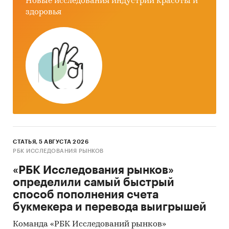
Новые исследования индустрии красоты и
производителями
в завуалированной форме
здоровья
(Mystery-Shopping)
от имени потенциального
заказчика.
Мониторинг документов:
в качестве
основных методов анализа данных выступают
так называемые (1) Традиционный
(качественный) контент-анализ интервью и
документов и (2) Квантитативный
(количественный) анализ с применением
пакетов программ, к которым имеет доступ
наше агентство.
СТАТЬЯ, 5 АВГУСТА 2026
РБК ИССЛЕДОВАНИЯ РЫНКОВ
Контент-анализ выполняется в рамках
«РБК Исследования рынков»
проведения Desk Research (кабинетное
определили самый быстрый
исследование). В общем виде целью
способ пополнения счета
кабинетного исследования является
букмекера и перевода выигрышей
проанализировать ситуацию на рынке
профессиональной краски для волос и
Команда «РБК Исследований рынков»