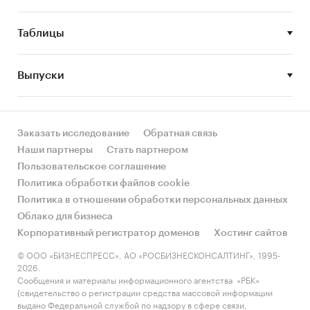
Основные события, тенденции и
Таблицы
перспективы развития рынка (в ближайшие
несколько лет) краски для волос в России.
Прогноз рынка краски для волос в России.
Выпуски
Финансово-хозяйственная деятельность
участников рынка краски для волос в
России.
Заказать исследование
Обратная связь
Наши партнеры
Стать партнером
Метод сбора и анализа данных
Пользовательское соглашение
ФСГС РФ (Росстат):
часто информация
Политика обработки файлов cookie
об
объемах производства продукции
не
Политика в отношении обработки персональных данных
содержится в данных ФСГС РФ (Росстат) и
Облако для бизнеса
процесс ее получения является очень
Корпоративный регистратор доменов
Хостинг сайтов
трудоемким и сложным. В текущем
© ООО «БИЗНЕСПРЕСС», АО «РОСБИЗНЕСКОНСАЛТИНГ», 1995-
исследовании мы имеем дело именно с таким
2026.
Сообщения и материалы информационного агентства «РБК»
случаем.
(свидетельство о регистрации средства массовой информации
выдано Федеральной службой по надзору в сфере связи,
Анализ финансово-хозяйственной