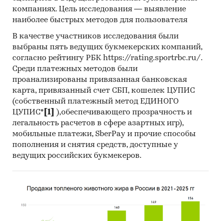
определен поставщик. Для компаний
компаниях. Цель исследования — выявление
участвующих или планирующих участвовать в
наиболее быстрых методов для пользователя
государственных торгах показано
средневзвешенное отклонение итоговой
В качестве участников исследования были
выбраны пять ведущих букмекерских компаний,
стоимости контрактов от их начальной
согласно рейтингу РБК https://rating.sportrbc.ru/.
максимальной цены. Покупателям работы
Среди платежных методов были
предоставляется выгрузка в формате MS Excel.
проанализированы привязанная банковская
Параметры выгрузки могут быть
карта, привязанный счет СБП, кошелек ЦУПИС
скорректированы по запросу заказчика.
(собственный платежный метод ЕДИНОГО
ЦУПИС*
[1]
),обеспечивающего прозрачность и
Профили крупнейших производителей
легальность расчетов в сфере азартных игр),
электроприборов для обогрева воздуха и
мобильные платежи, SberPay и прочие способы
почвы
пополнения и снятия средств, доступные у
В работе представлены профили крупнейших
ведущих российских букмекеров.
компаний-производителей электроприборов
для обогрева воздуха и почвы.Профили
компаний показывают информацию о
динамике финансовых показателей компаний,
актуальную контактную информацию,