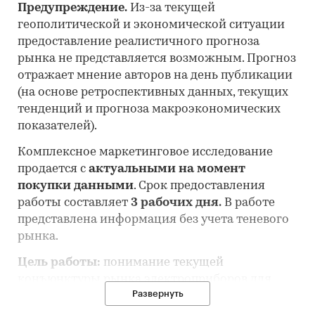
Предупреждение.
Из-за текущей
геополитической и экономической ситуации
предоставление реалистичного прогноза
рынка не представляется возможным. Прогноз
отражает мнение авторов на день публикации
(на основе ретроспективных данных, текущих
тенденций и прогноза макроэкономических
показателей).
Комплексное маркетинговое исследование
продается с
актуальными на момент
покупки данными
. Срок предоставления
работы составляет
3 рабочих дня.
В работе
представлена информация без учета теневого
рынка.
Цель работы:
понимание текущей
конъюнктуры рынка электроприборов для
Развернуть
обогрева воздуха и почвы и оценка перспектив
его развития.