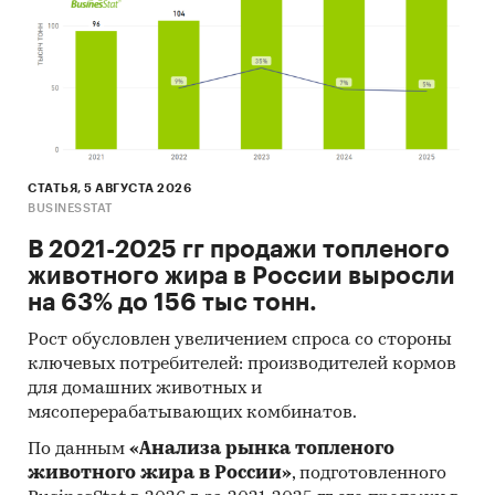
основных учредителей и т.д.
Прогноз развития рынка электроприборов
для обогрева воздуха и почвы
Составлен прогноз развития рынка
электроприборов для обогрева воздуха и
почвы (производства, импорта, экспорта и
СТАТЬЯ, 5 АВГУСТА 2026
объема рынка) на
2025-2029 гг.
на основе
BUSINESSTAT
ретроспективных данных с поправкой на
В 2021-2025 гг продажи топленого
мнения экспертов, макроэкономические
животного жира в России выросли
тренды, изменения в регулировании отрасли и
на 63% до 156 тыс тонн.
т.д.
Рост обусловлен увеличением спроса со стороны
Фактическое количество страниц может
ключевых потребителей: производителей кормов
отличаться от указанного.
для домашних животных и
мясоперерабатывающих комбинатов.
Источник: TK Solutions
По данным
«Анализа рынка топленого
Категории:
Россия
животного жира в России»
, подготовленного
Потребительские товары
/
...
/
Бытовая