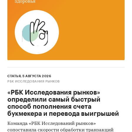
здоровья
топлива:
газовые
жидкотопливные
твердотопливные
электрические
При подготовке обзора используется
официальная статистика и собранные
данные.
СТАТЬЯ, 5 АВГУСТА 2026
РБК ИССЛЕДОВАНИЯ РЫНКОВ
Информация профильных ведомств:
«РБК Исследования рынков»
Федеральная служба государственной
определили самый быстрый
статистики (Росстат)
способ пополнения счета
Министерство экономического развития
букмекера и перевода выигрышей
Федеральная таможенная служба
Команда «РБК Исследований рынков»
сопоставила скорости обработки транзакций
Федеральная налоговая служба