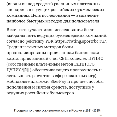
(ввод и вывод средств) различных платежных
Таможенный союз ЕАЭС
сценариев в ведущих российских букмекерских
компаниях. Цель исследования — выявление
Информация, собранная BusinesStat:
наиболее быстрых методов для пользователя
показатели розничной торговли бытовой
В качестве участников исследования были
отопительной техникой
выбраны пять ведущих букмекерских компаний,
согласно рейтингу РБК https://rating.sportrbc.ru/.
оценки экспертов рынка бытовой техники
Среди платежных методов были
Категории:
Россия
проанализированы привязанная банковская
Электрообогреватели
карта, привязанный счет СБП, кошелек ЦУПИС
Потребительские товары
/
...
/
(собственный платежный метод ЕДИНОГО
Электроприборы
/
Электроприборы для
ЦУПИС*
[1]
),обеспечивающего прозрачность и
обогрева
легальность расчетов в сфере азартных игр),
Отопительные электрические приборы
мобильные платежи, SberPay и прочие способы
пополнения и снятия средств, доступные у
ведущих российских букмекеров.