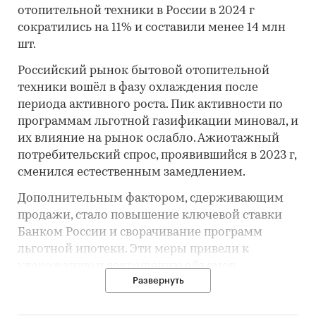
отопительной техники в России в 2024 г
сократились на 11% и составили менее 14 млн
шт.
Российский рынок бытовой отопительной
техники вошёл в фазу охлаждения после
периода активного роста. Пик активности по
программам льготной газификации миновал, и
их влияние на рынок ослабло. Ажиотажный
потребительский спрос, проявившийся в 2023 г,
сменился естественным замедлением.
Дополнительным фактором, сдерживающим
продажи, стало повышение ключевой ставки
Банком России и сворачивание программ
льготной ипотеки. Эти меры привели к
удорожанию и сокращению объемов
Развернуть
кредитования, что негативно отразилось на
объемах индивидуального жилищного