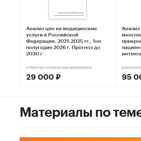
Прог
ближ
Анализ цен на медицинские
Анализ
Факт
услуги в Российской
многоп
в Рос
Федерации. 2021-2025 гг., 1ое
прикро
полугодие 2026 г. Прогноз до
пациен
Фина
2030 г
интенс
меди
2022 - 2
SYNOPSIS CONSULTING&RESEARCH
DISCOVER
Метод с
29 000 ₽
95 0
ФСГС РФ
произв
(Росста
Материалы по тем
сложным
таким с
Анализ
произв