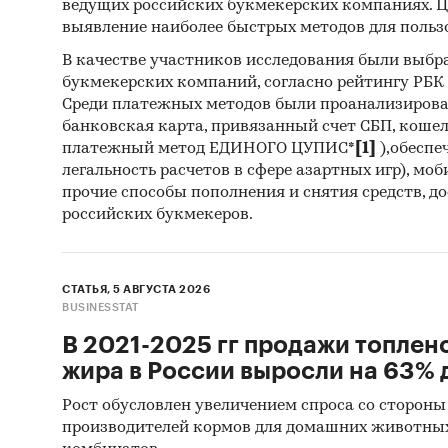
ведущих российских букмекерских компаниях. Ц
пакетов
выявление наиболее быстрых методов для польз
Контент
В качестве участников исследования были выбр
букмекерских компаний, согласно рейтингу РБК htt
(кабине
Среди платежных методов были проанализиров
исследо
банковская карта, привязанный счет СБП, коше
медицин
платежный метод ЕДИНОГО ЦУПИС*
[1]
),обеспе
характе
легальность расчетов в сфере азартных игр), мо
прочие способы пополнения и снятия средств, д
Источн
российских букмекеров.
Базы
(Росс
СТАТЬЯ, 5 АВГУСТА 2026
BUSINESSTAT
Матер
В 2021-2025 гг продажи топлен
Печа
жира в России выросли на 63% д
изда
Рост обусловлен увеличением спроса со стороны
Ресу
производителей кормов для домашних животны
Эксп