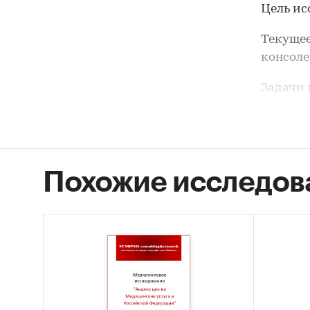
Цель ис
Текущее
консоле
Задачи 
Объе
конс
Объе
Похожие исследов
Росс
Объе
конс
Рыно
меди
Осно
(в б