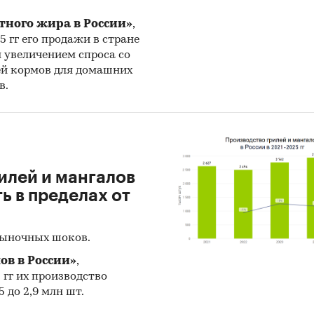
риалы участников отечественного и мирового рын
тного жира в России»
,
25 гг его продажи в стране
льтаты исследований маркетинговых и консалтин
н увеличением спроса со
ств.
ей кормов для домашних
в.
риалы отраслевых учреждений и базы данных.
льтаты ценовых мониторингов.
риалы и базы данных статистики ООН (United Nat
stics Division: Commodity Trade Statistics, Industrial
илей и мангалов
dity Statistics, Food and Agriculture Organization и д
 в пределах от
риалы Международного Валютного Фонда (Internat
ary Fund).
рыночных шоков.
риалы Всемирного банка (World Bank).
ов в России»
,
риалы ВТО (World Trade Organization).
5 гг их производство
 до 2,9 млн шт.
риалы Организации экономического сотрудничес