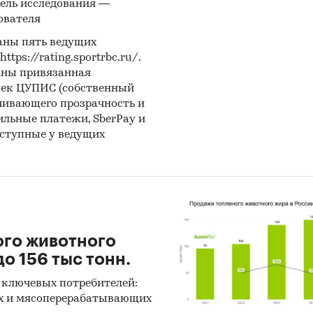
ель исследования —
 программ, к которым имеет доступ наше агентств
ователя
-анализ выполняется в рамках проведения Desk R
аны пять ведущих
ps://rating.sportrbc.ru/.
тное исследование). В общем виде целью кабинетн
аны привязанная
вания является проанализировать ситуацию на р
лек ЦУПИС (собственный
ских консолей и получить (рассчитать) показател
чивающего прозрачность и
ризующие его состояние в настоящее время и в бу
бильные платежи, SberPay и
оступные у ведущих
ики получения информации
 данных Федеральной Таможенной службы РФ, ФС
тат).
иалы DataMonitor, EuroMonitor, Eurostat.
ого животного
тные и электронные деловые и специализированн
о 156 тыс тонн.
ния, аналитические обзоры.
 ключевых потребителей:
рсы сети Интернет в России и мире.
х и мясоперерабатывающих
ертные опросы.