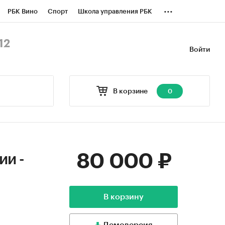
...
РБК Вино
Спорт
Школа управления РБК
БК Бизнес-среда
Дискуссионный клуб
12
Войти
оверка контрагентов
Политика
В корзине
0
80 000 ₽
ии -
В корзину