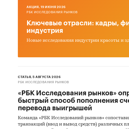
получен
AКЦИЯ, 19 ИЮНЯ 2026
хозяйст
РБК ИССЛЕДОВАНИЯ РЫНКОВ
источни
Ключевые отрасли: кадры, фи
собстве
индустрия
Интерв
Новые исследования индустрии красоты и з
произв
деятель
Myster
об объе
СТАТЬЯ, 5 АВГУСТА 2026
РБК ИССЛЕДОВАНИЯ РЫНКОВ
перего
(Myster
«РБК Исследования рынков» оп
быстрый способ пополнения сч
Монито
перевода выигрышей
данных 
Команда «РБК Исследований рынков» сопостави
(качест
транзакций (ввод и вывод средств) различных п
Квантит