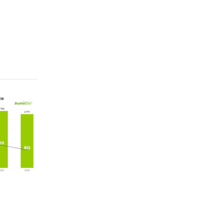
ков.
говых
ions
р.).
ional
тва и