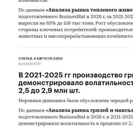
комбинатов.
Мате
По данным
«Анализа рынка топленого живо
подготовленного BusinesStat в 2026 г, за 2021-20
Резу
выросли на 63% до 156 тыс тонн. Рост обусловле
агент
стороны ключевых потребителей: производител
животных и мясоперерабатывающих комбинато
Мате
Резу
СТАТЬЯ, 4 АВГУСТА 2026
Мате
BUSINESSTAT
Stati
В 2021-2025 гг производство гр
Commo
демонстрировало волатильность
Мате
2,5 до 2,9 млн шт.
Monet
Неровная динамика была обусловлена чередой 
Мате
По данным
«Анализа рынка грилей и мангал
Мате
подготовленного BusinesStat в 2026 г, в 2021-202
демонстрировало волатильность в пределах от 2,5
Мате