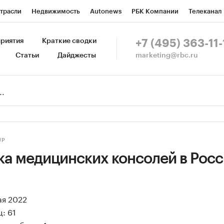
трасли
Недвижимость
Autonews
РБК Компании
Телеканал
изионеры
Национальные проекты
Город
Стиль
Крипто
Р
риятия
Краткие сводки
+7 (495) 363-11-
marketing@rbc.ru
Статьи
Дайджесты
зета
Спецпроекты СПб
Конференции СПб
Спецпроекты
Пр
Рынок наличной валюты
UP
а медицинских консолей в Росс
ая 2022
: 61