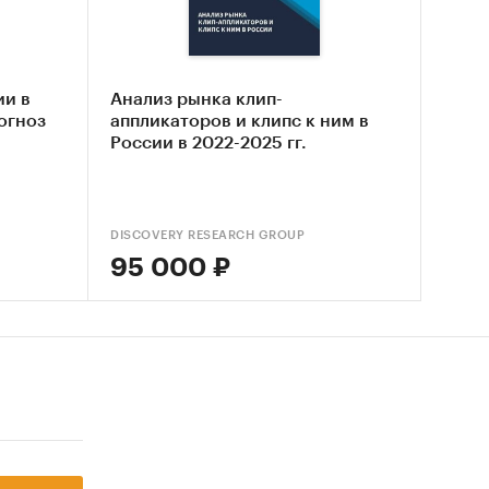
 в
ии в
Анализ рынка клип-
онсолей
рогноз
аппликаторов и клипс к ним в
России в 2022-2025 гг.
ынка
DISCOVERY RESEARCH GROUP
95 000 ₽
 РФ
ким и
 с