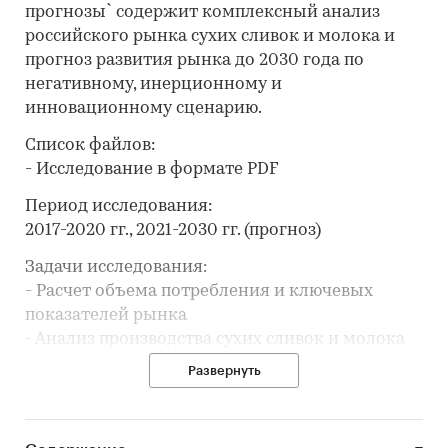
прогнозы` содержит комплексный анализ
российского рынка сухих сливок и молока и
прогноз развития рынка до 2030 года по
негативному, инерционному и
инновационному сценарию.
Список файлов:
- Исследование в формате PDF
Период исследования:
2017-2020 гг., 2021-2030 гг. (прогноз)
Задачи исследования:
- Расчет объема потребления и ключевых
показателей рынка
- Анализ производства сухих сливок и молока
- Обзор производственных мощностей и расчет
Развернуть
уровня загрузки мощностей
- Составление рейтинга производителей
- Анализ цен производителей сухих сливок и