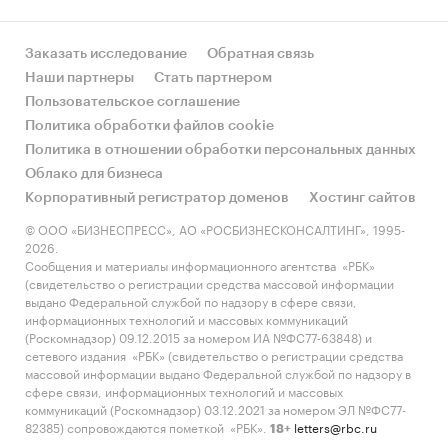
COOPERATIVA NACIONAL DE PRODUCTORES DE
LECHE (CONAPROLE) (4,7%).
- Большую часть продукции российских
Заказать исследование
Обратная связь
экспортеров покупает Казахстан (более 63%),
Наши партнеры
Стать партнером
крупнейший покупатель - COOPERATIVA
Пользовательское соглашение
NACIONAL DE PRODUCTORES DE LECHE
Политика обработки файлов cookie
(CONAPROLE) (11,4%).
Политика в отношении обработки персональных данных
Облако для бизнеса
Данные игроков ВЭД:
Корпоративный регистратор доменов
Хостинг сайтов
Также в исследовании представлена
© ООО «БИЗНЕСПРЕСС», АО «РОСБИЗНЕСКОНСАЛТИНГ», 1995-
информация об участниках ВЭД с объемами
2026.
поставок:
Сообщения и материалы информационного агентства «РБК»
- Рейтинг крупнейших российских импортеров
(свидетельство о регистрации средства массовой информации
выдано Федеральной службой по надзору в сфере связи,
и зарубежных поставщиков
информационных технологий и массовых коммуникаций
- Рейтинг ведущих российских экспортеров и
(Роскомнадзор) 09.12.2015 за номером ИА №ФС77-63848) и
зарубежных покупателей
сетевого издания «РБК» (свидетельство о регистрации средства
массовой информации выдано Федеральной службой по надзору в
сфере связи, информационных технологий и массовых
Единицы измерения:
коммуникаций (Роскомнадзор) 03.12.2021 за номером ЭЛ №ФС77-
Количественные показатели в отчете
82385) сопровождаются пометкой «РБК».
letters@rbc.ru
18+
рассчитаны в тоннах, стоимостные - в