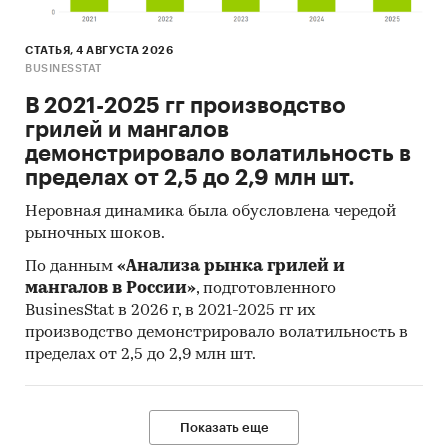
в последние годы нет выраженного тренда.
- В структуре рынка сухих сливок и молока в
СТАТЬЯ, 4 АВГУСТА 2026
2020 г. внутреннее производство превышало
BUSINESSTAT
объем импортных поставок в 1,6 раз, а сальдо
В 2021-2025 гг производство
торгового баланса было отрицательное и
грилей и мангалов
составляло 88,8 тыс.т.
демонстрировало волатильность в
- Главными игроками среди российских
пределах от 2,5 до 2,9 млн шт.
производителей являются АО
`КАРДЫМОВСКИЙ МКК`, ООО `СЛОБОДА`
Неровная динамика была обусловлена чередой
рыночных шоков.
НОВОШЕШМИНСКИЙ ЗАВОД СОМ`, ООО
`МЕЛЕУЗОВСКИЙ МКК`.
По данным
«Анализа рынка грилей и
- Лучшие производственные показатели
мангалов в России»
, подготовленного
демонстрирует Приволжский ФО с объемом
BusinesStat в 2026 г, в 2021-2025 гг их
выпуска продукции, составляющим 73,9 тыс.т
производство демонстрировало волатильность в
пределах от 2,5 до 2,9 млн шт.
продукции.
- Лидером по импортным поставкам в 2020 г.
является Беларусь (более 80%), ведущий
поставщик сухих сливок и молока -
Показать еще