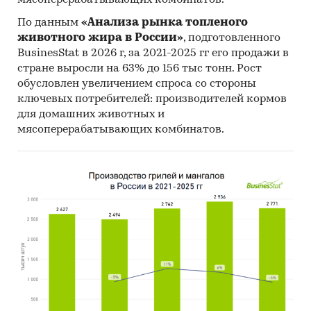
мясоперерабатывающих комбинатов.
CREMO S.A., YASAR INS SAN VE TIC A.S., NOAL S.A.,
BILASUVAR AGRO MMC, LACTEOS LA RAMADA
По данным
«Анализа рынка топленого
животного жира в России»
, подготовленного
S.A.
BusinesStat в 2026 г, за 2021-2025 гг его продажи в
В разделе `Экспорт` рассмотрены российские
стране выросли на 63% до 156 тыс тонн. Рост
экспортеры:
обусловлен увеличением спроса со стороны
ООО `НЕВА МИЛК`, АО `МОЛОКО`, ООО
ключевых потребителей: производителей кормов
для домашних животных и
`ИМПЭКС-ЮГ`, ООО `ВОСТОК БИЗНЕС`, ООО
мясоперерабатывающих комбинатов.
`СОЮЗСНАБ-ЭКСПОРТ`, ООО `ЭКСПОРТ ДВ`,
ООО `КОФЕ + СЕРВИС`, ООО `ЧЕЛТРЕЙД`, ООО
`ТОРГОВЫЙ ДОМ `СИБИРСКИЙ`, ПАО
`ОКЕАНРЫБФЛОТ`, ООО `КАНТ`, ООО `ФИТ`,
ФГУП `ГТ `АРКТИКУГОЛЬ`, ООО `САГА САПЛАЙ`,
ООО `ТД `КАЛИНКА`, ООО `РЫБНАЯ КОМПАНИЯ
`ЛУНТОС`, ООО `БАРНЕО`, ООО `МЕТРО КЭШ
ЭНД КЕРРИ`, ООО `ДЕЛЬТА`, АО
`РЫБОЛОВЕЦКИЙ КОЛХОЗ `ВОСТОК-1`
Выдержки из исследования:
- На российском рынке сухих сливок и молока