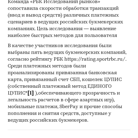
Команда «РБК Исследований рынков»
- Прочие сухие сливки и молоко без
сопоставила скорости обработки транзакций
подсластителей с содержанием жира более
(ввод и вывод средств) различных платежных
27% в упаковках не более 2,5 кг
сценариев в ведущих российских букмекерских
- Прочие сухие сливки и молоко без
компаниях. Цель исследования — выявление
подсластителей с содержанием жира более
наиболее быстрых методов для пользователя
27%
В качестве участников исследования были
- Сухое молоко для грудных детей в упаковке
выбраны пять ведущих букмекерских компаний,
массой не более 500 г с содержанием жира
согласно рейтингу РБК https://rating.sportrbc.ru/.
более 10%
Среди платежных методов были
- Прочие сухие сливки и молоко с
проанализированы привязанная банковская
содержанием жира не более 27% в упаковках
карта, привязанный счет СБП, кошелек ЦУПИС
не более 2,5 кг
(собственный платежный метод ЕДИНОГО
- Прочие сухие сливки и молоко с
ЦУПИС*
[1]
),обеспечивающего прозрачность и
легальность расчетов в сфере азартных игр),
содержанием жира не более 27%
мобильные платежи, SberPay и прочие способы
- Прочие сухие сливки и молоко с
пополнения и снятия средств, доступные у
содержанием жира более 27%
ведущих российских букмекеров.
В разделе `Импорт` рассмотрены бренды:
CONAPROLE, NZMP, CHORTIZER, TREBOL, LEDOR,