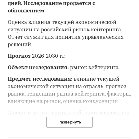
дней. Исследование продается с
обновлением.
Оценка влияния текущей экономической
ситуации на российский рынок кейтеринга.
Отчет служит для принятия управленческих
решений
Прогноз
2026-2030 гг.
Объект исследования:
рынок кейтеринга
Предмет исследования:
влияние текущей
экономической ситуации на отрасль, прогноз
рынка, тенденции рынка кейтеринга, факторы,
влияющие на рынок, оценка конкуренции
Анализ и прогноз рынка кейтеринга выполнен
по рынку в целом, без выделения его
Развернуть
сегментов или изучения отдельных его
сегментов.