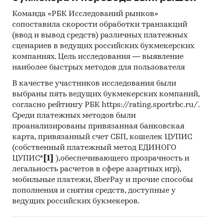
инвестиционной рекомендацией
Команда «РБК Исследований рынков»
Категории:
Потребительские
сопоставила скорости обработки транзакций
услуги
/
HoReCa
/
Кейтеринг
(ввод и вывод средств) различных платежных
Россия
сценариев в ведущих российских букмекерских
Пандемия
компаниях. Цель исследования — выявление
наиболее быстрых методов для пользователя
В качестве участников исследования были
выбраны пять ведущих букмекерских компаний,
согласно рейтингу РБК https://rating.sportrbc.ru/.
Среди платежных методов были
проанализированы привязанная банковская
карта, привязанный счет СБП, кошелек ЦУПИС
(собственный платежный метод ЕДИНОГО
ЦУПИС*
[1]
),обеспечивающего прозрачность и
легальность расчетов в сфере азартных игр),
мобильные платежи, SberPay и прочие способы
пополнения и снятия средств, доступные у
ведущих российских букмекеров.