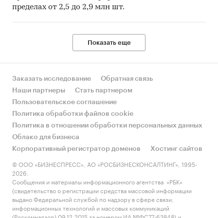
пределах от 2,5 до 2,9 млн шт.
проникновению социальных сетей, а
Объединенные Арабские Эмираты и Катар
разделили первое место.
Показать еще
Рисунок 1. Уровень проникновение социальных
сетей в мире, 01.01.2019 г.
Заказать исследование
Обратная связь
***
Наши партнеры
Стать партнером
По данным ***, количество времени, которое
Пользовательское соглашение
люди проводят в социальных сетях, за 2018 г.
Политика обработки файлов cookie
выросло, хотя и незначительно: средний
Политика в отношении обработки персональных данных
пользователь проводит на социальных
Облако для бизнеса
платформах *** часа *** минут каждый день. Это
Корпоративный регистратор доменов
Хостинг сайтов
примерно треть от общего времени в
© ООО «БИЗНЕСПРЕСС», АО «РОСБИЗНЕСКОНСАЛТИНГ», 1995-
интернете и одна седьмая от всего времени
2026.
бодрствования. Однако не все это время
Сообщения и материалы информационного агентства «РБК»
(свидетельство о регистрации средства массовой информации
тратится на «общение». В ведущих странах в
выдано Федеральной службой по надзору в сфере связи,
декабре 2018 г. в социальные сети заходили
информационных технологий и массовых коммуникаций
***% интернет-пользователей, но только ***%
(Роскомнадзор) 09.12.2015 за номером ИА №ФС77-63848) и