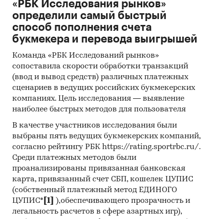
«РБК Исследования рынков»
для ведения канала с целью продаж – ***%;
определили самый быстрый
способ пополнения счета
для рассылки предложений по клиентской
букмекера и перевода выигрышей
базе – ***%.
Команда «РБК Исследований рынков»
7. В настоящее время малый и микробизнес в
сопоставила скорости обработки транзакций
России кратно проигрывает в эффективности
(ввод и вывод средств) различных платежных
крупному бизнесу, особенно глобальному,
сценариев в ведущих российских букмекерских
поэтому для малого бизнеса вопрос
компаниях. Цель исследования — выявление
эффективных бизнес-приложений является
наиболее быстрых методов для пользователя
критически важным. Так и использование
В качестве участников исследования были
мобильной платформы для работы с
выбраны пять ведущих букмекерских компаний,
клиентами, создания сайтов и платежных
согласно рейтингу РБК https://rating.sportrbc.ru/.
онлайн-сервисов в мессенджерах и
Среди платежных методов были
социальных сетях для компаний с малой
проанализированы привязанная банковская
штатной численностью позволит им успешно
карта, привязанный счет СБП, кошелек ЦУПИС
конкурировать с крупными компаниями не
(собственный платежный метод ЕДИНОГО
только по общей эффективности, но и по
ЦУПИС*
[1]
),обеспечивающего прозрачность и
охвату целевой аудитории (клиентской базе).
легальность расчетов в сфере азартных игр),