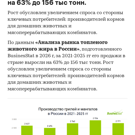
изм.
на 63% до 156 тыс тонн.
Необходимые инвестиции
тыс.
69 415
Рост обусловлен увеличением спроса со стороны
ключевых потребителей: производителей кормов
руб.
для домашних животных и
NPV
тыс.
***
мясоперерабатывающих комбинатов.
руб.
По данным
«Анализа рынка топленого
IRR
%
***
животного жира в России»
, подготовленного
BusinesStat в 2026 г, за 2021-2025 гг его продажи в
Срок окупаемости
мес.
9
стране выросли на 63% до 156 тыс тонн. Рост
обусловлен увеличением спроса со стороны
Дисконтированный срок
мес.
9
ключевых потребителей: производителей кормов
окупаемости
для домашних животных и
мясоперерабатывающих комбинатов.
Выдержки из исследования
Мессенджеры и социальные сети:
динамика, распространение и
популярность площадок
В январе 2019 г. количество пользователей
социальных сетей во всем мире почти