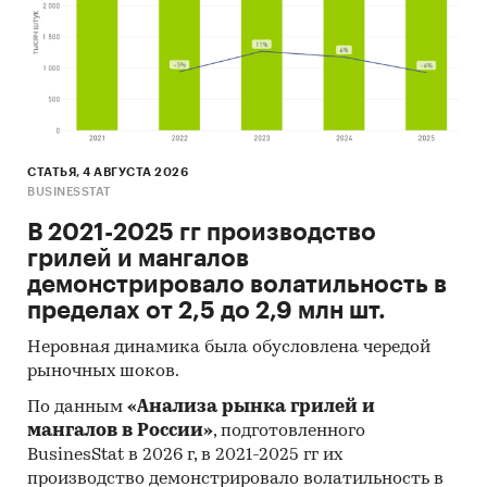
достигло *** млрд. – это данные по самым
популярным социальным платформам в более
чем 230 странах и территориях. За 2018 г. в
социальных сетях было зарегистрировано ***
млн. новых аккаунтов, вследствие чего уровень
проникновения социальных сетей в мире
СТАТЬЯ, 4 АВГУСТА 2026
составил ***%.
BUSINESSTAT
Диаграмма 1. Мировая динамика роста
В 2021-2025 гг производство
пользователей в социальных сетях, 2014-2019
грилей и мангалов
гг., млн. чел.
демонстрировало волатильность в
пределах от 2,5 до 2,9 млн шт.
***
Неровная динамика была обусловлена чередой
Как видно из рисунка ниже, социальные сети
рыночных шоков.
распределены неравномерно. Например,
уровень проникновения социальных сетей в
По данным
«Анализа рынка грилей и
некоторых частях Африки не дотягивает даже
мангалов в России»
, подготовленного
BusinesStat в 2026 г, в 2021-2025 гг их
до ***%. Страны Ближнего Востока на
производство демонстрировало волатильность в
01.01.2019 г. возглавляют рейтинги по