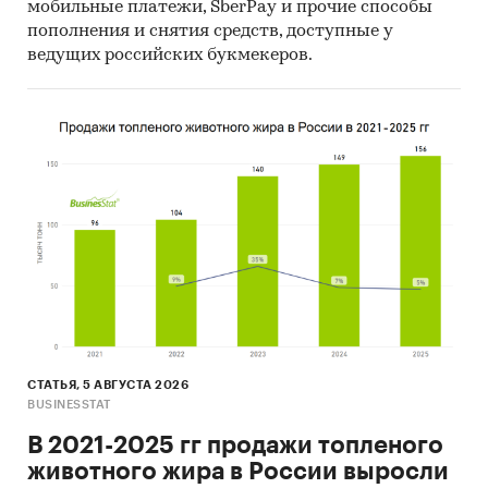
мобильные платежи, SberPay и прочие способы
8. Основной целевой аудиторией проекта
пополнения и снятия средств, доступные у
выступают субъекты малого и среднего
ведущих российских букмекеров.
предпринимательства, самозанятые особы. К
регистрации на платформе возможно
привлечь *** предприятия и *** самозанятых
особ.
Конкурентное окружение:
Конкурентное окружение проекта составляют
мобильные платформы для работы с
клиентами в мессенджерах и социальных
сетях: «***», «***», «***», «***», «***», «***».На
основе проведенного анализа конкурентов и
конкурентных преимуществ проекта
представлена стратегическая канва проекта.
СТАТЬЯ, 5 АВГУСТА 2026
BUSINESSTAT
Финансовые показатели проекта:
В 2021-2025 гг продажи топленого
Показатель
Ед.
Значение
животного жира в России выросли