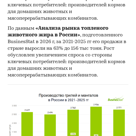
ключевых потребителей: производителей кормов
- Хлопчатобумажные ткани, содержащие 85%
для домашних животных и
или более хлопковых волокон, с
мясоперерабатывающих комбинатов.
поверхностной плотностью не более 200 г/м2
- Хлопчатобумажные ткани, содержащие 85%
По данным
«Анализа рынка топленого
или более хлопковых волокон, с
животного жира в России»
, подготовленного
BusinesStat в 2026 г, за 2021-2025 гг его продажи в
поверхностной плотностью более 200 г/м2
стране выросли на 63% до 156 тыс тонн. Рост
- Хлопчатобумажные ткани, содержащие
обусловлен увеличением спроса со стороны
менее 85% хлопковых волокон, с
ключевых потребителей: производителей кормов
поверхностной плотностью не более 200 г/м2
для домашних животных и
- Хлопчатобумажные ткани, содержащие
мясоперерабатывающих комбинатов.
менее 85% хлопковых волокон, с
поверхностной плотностью более 200 г/м2
- Прочие хлопчатобумажные ткани
- Льняные ткани
- Ткани из джутовых волокон
- Ткани из прочих растительных текстильных
волокон; ткани из бумажной пряжи
- Ткани из синтетических комплексных нитей