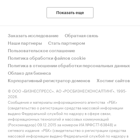
- middle-priced (средне-ценовой сегмент);
- high-priced (высоко-ценовой сегмент).
Показать еще
В разделе `Импорт` рассмотрены бренды:
SHANGHAI XM GROUP LTD, KLOPMAN, OLDOS,
HANGZHOU PHOENIX, WENZHOU JIMMYTRADE,
Заказать исследование
Обратная связь
AMIGO, HONGFENG PRINTING AND DYEING MILL
Наши партнеры
Стать партнером
LIAONING, HANGZHOU ZHONGFANG TEXTILE
Пользовательское соглашение
IMP & EXP. CO., LTD, BAXTTEKS-FARM, ТД
Политика обработки файлов cookie
ТЕКСТИЛЬ, ТИРОТЕКС, WHITE, CARRINGTON,
Политика в отношении обработки персональных данных
GOOSTARS, SUZHOU RONSON TEXTILE, WELLDO,
Облако для бизнеса
BRU, GARDEN, FIDIVI TESSITURA VERGNANO,
Корпоративный регистратор доменов
Хостинг сайтов
CONCORDIA, HANGZHOU MIR TRADING, TP
© ООО «БИЗНЕСПРЕСС», АО «РОСБИЗНЕСКОНСАЛТИНГ», 1995-
TIGER, BOYTEKS, CHANI, AYMAN, SHANGHAI
2026.
Сообщения и материалы информационного агентства «РБК»
ASIAN DEVELOPMENT PROSPEROUS, TOGAS,
(свидетельство о регистрации средства массовой информации
ZHEJIANG XIANYE NEW MATERIAL TECHNOLOGY
выдано Федеральной службой по надзору в сфере связи,
CO., LTD, ОМТЕКС, FILBACK
информационных технологий и массовых коммуникаций
(Роскомнадзор) 09.12.2015 за номером ИА №ФС77-63848) и
В разделе `Импорт` рассмотрены зарубежные
сетевого издания «РБК» (свидетельство о регистрации средства
массовой информации выдано Федеральной службой по надзору в
поставщики: