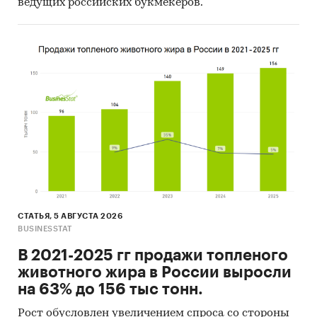
ведущих российских букмекеров.
В разделе `Розничные цены` рассмотрены
виды:
- Декоративные ткани для изготовления штор
и занавесей
- Хлопчатобумажные бельевые ткани
- Шерстяные и полушерстяные костюмные
ткани
- Платьевые ткани из искусственного или
синтетического шелка
В разделе `Импорт` и `Экспорт` рассмотрены
виды:
- Ткани из шелковых нитей
СТАТЬЯ, 5 АВГУСТА 2026
- Ткани из шерстяной пряжи аппаратного
BUSINESSTAT
прядения
В 2021-2025 гг продажи топленого
- Ткани из шерстяной пряжи гребенного
животного жира в России выросли
прядения
на 63% до 156 тыс тонн.
- Ткани из грубого волоса животных или
Рост обусловлен увеличением спроса со стороны
конского волоса