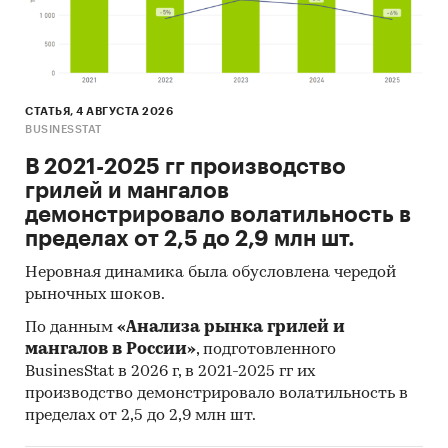
- Ткани из искусственных комплексных нитей
- Ткани из синтетических волокон,
содержащие 85% или более этих волокон
- Ткани из синтетических волокон,
содержащие менее 85% этих волокон, с
СТАТЬЯ, 4 АВГУСТА 2026
поверхностной плотность не более 170 г/м2
BUSINESSTAT
- Ткани из синтетических волокон,
В 2021-2025 гг производство
содержащие менее 85% этих волокон, с
грилей и мангалов
поверхностной плотностью более 170 г/м2
демонстрировало волатильность в
- Прочие ткани из синтетических волокон
пределах от 2,5 до 2,9 млн шт.
- Ткани из искусственных волокон
- Ткани ворсовые и ткани из синели
Неровная динамика была обусловлена чередой
- Махровые ткани; тафтинговые текстильные
рыночных шоков.
материалы
По данным
«Анализа рынка грилей и
мангалов в России»
, подготовленного
В разделах со внешней торговлей представлена
BusinesStat в 2026 г, в 2021-2025 гг их
разбивка данных по ценовым сегментам:
производство демонстрировало волатильность в
- low-priced (низко-ценовой сегмент или
пределах от 2,5 до 2,9 млн шт.
сегмент эконом предложений);