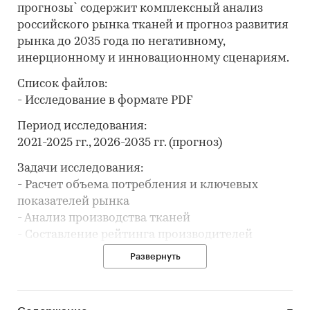
прогнозы` содержит комплексный анализ
российского рынка тканей и прогноз развития
рынка до 2035 года по негативному,
инерционному и инновационному сценариям.
Список файлов:
- Исследование в формате PDF
Период исследования:
2021-2025 гг., 2026-2035 гг. (прогноз)
Задачи исследования:
- Расчет объема потребления и ключевых
показателей рынка
- Анализ производства тканей
- Составление рейтинга производителей
- Анализ цен производителей тканей
Развернуть
- Обзор розничной торговли: розничных
продаж, потребительских цен
- Анализ импорта и экспорта