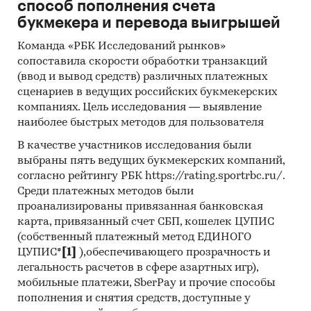
способ пополнения счета
КОМБИНАТ`, ООО `ВОТЕКС`, ООО
букмекера и перевода выигрышей
`ИВАНОВСКИЙ ДОМ ТКАНИ`, ООО `БАГЕРТОН`
Команда «РБК Исследований рынков»
В разделе `Цены производителей`
сопоставила скорости обработки транзакций
рассмотрены виды:
(ввод и вывод средств) различных платежных
- Хлопчатобумажные ткани
сценариев в ведущих российских букмекерских
- Льняные ткани
компаниях. Цель исследования — выявление
- Хлопчатобумажные махровые полотенечные
наиболее быстрых методов для пользователя
и аналогичные махровые ткани (кроме узких
В качестве участников исследования были
тканей)
выбраны пять ведущих букмекерских компаний,
- Ткани из шерсти, тонкого или грубого волоса
согласно рейтингу РБК https://rating.sportrbc.ru/.
животных, конского волоса, подвергнутого
Среди платежных методов были
кардо- и гребнечесанию
проанализированы привязанная банковская
- Ткани (кроме специальных тканей) из
карта, привязанный счет СБП, кошелек ЦУПИС
химических комплексных нитей и штапельных
(собственный платежный метод ЕДИНОГО
волокон
ЦУПИС*
[1]
),обеспечивающего прозрачность и
- Ткани из синтетических и искусственных
легальность расчетов в сфере азартных игр),
мобильные платежи, SberPay и прочие способы
комплексных нитей
пополнения и снятия средств, доступные у
- Ткани из синтетических штапельных волокон