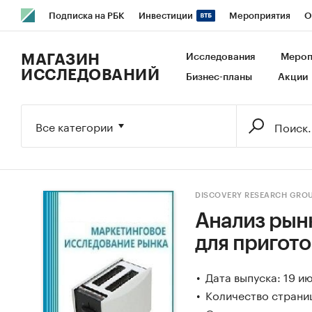
Подписка на РБК
Инвестиции
Мероприятия
О
РБК Образование
РБК Курсы
РБК Life
Тренды
В
МАГАЗИН
Исследования
Мероп
ИССЛЕДОВАНИЙ
Бизнес-планы
Акции
Исследования
Кредитные рейтинги
Франшизы
Га
Экономика
Бизнес
Технологии и медиа
Финансы
Все категории
DISCOVERY RESEARCH GRO
Анализ рын
для пригото
Дата выпуска: 19 и
Количество страни