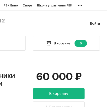
...
РБК Вино
Спорт
Школа управления РБК
БК Бизнес-среда
Дискуссионный клуб
12
Войти
оверка контрагентов
Политика
В корзине
0
60 000 ₽
хники
и
В корзину