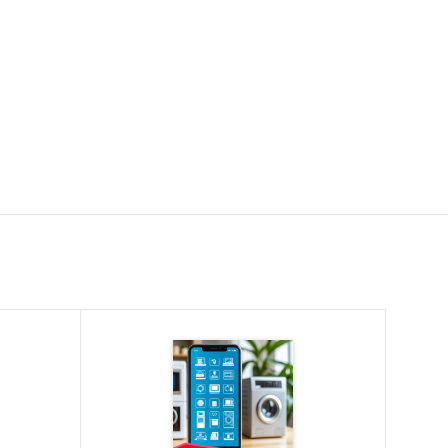
питков в
ке
щи и
елкой
питков в