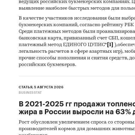
ведущих российских букмекерских компаниях. Ц
1. Базы
выявление наиболее быстрых методов для польз
(Росстат
В качестве участников исследования были выбр
букмекерских компаний, согласно рейтингу РБК htt
2. Матер
Среди платежных методов были проанализиров
банковская карта, привязанный счет СБП, коше
3. Печа
платежный метод ЕДИНОГО ЦУПИС*
[1]
),обеспе
издания
легальность расчетов в сфере азартных игр), мо
прочие способы пополнения и снятия средств, д
4. Ресу
российских букмекеров.
5. Эксп
СТАТЬЯ, 5 АВГУСТА 2026
6. Мате
BUSINESSTAT
7. Резу
В 2021-2025 гг продажи топлен
агентст
жира в России выросли на 63% д
Рост обусловлен увеличением спроса со стороны
8. Мате
производителей кормов для домашних животны