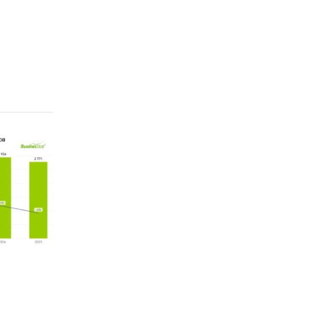
ions
ommodity
ional
тва и
opment).