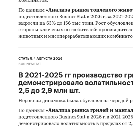
комбинатов.
9. Резу
По данным
«Анализа рынка топленого живо
10. Мат
подготовленного BusinesStat в 2026 г, за 2021-20
Statisti
выросли на 63% до 156 тыс тонн. Рост обусловле
Statisti
стороны ключевых потребителей: производител
животных и мясоперерабатывающих комбинато
11. Мат
Monetar
СТАТЬЯ, 4 АВГУСТА 2026
12. Мат
BUSINESSTAT
В 2021-2025 гг производство гр
13. Мат
демонстрировало волатильность
2,5 до 2,9 млн шт.
14. Мат
развити
Неровная динамика была обусловлена чередой 
15. Мате
По данным
«Анализа рынка грилей и мангал
подготовленного BusinesStat в 2026 г, в 2021-202
16. Мат
демонстрировало волатильность в пределах от 2,5