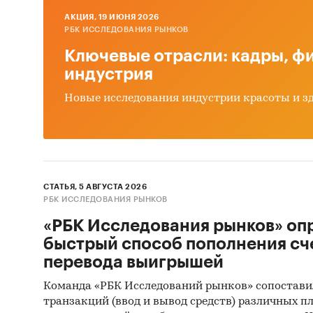
AКЦИЯ, 19 ИЮНЯ 2026
Основны
РБК ИССЛЕДОВАНИЯ РЫНКОВ
докумен
Ключевые отрасли: кадры, фи
индустрия
В качес
Традици
Новые исследования индустрии красоты и з
докумен
примене
агентст
Контент
СТАТЬЯ, 5 АВГУСТА 2026
исследо
РБК ИССЛЕДОВАНИЯ РЫНКОВ
являетс
«РБК Исследования рынков» оп
бытовой
быстрый способ пополнения сч
получит
перевода выигрышей
настоящ
Команда «РБК Исследований рынков» сопостави
Метод 
транзакций (ввод и вывод средств) различных п