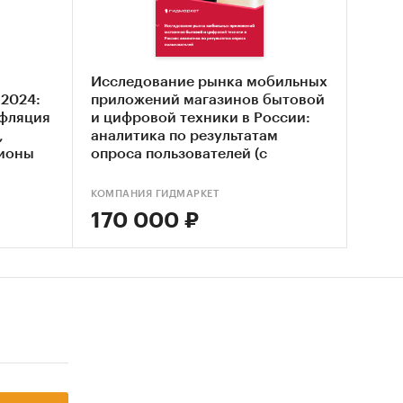
е
щи и
а
Исследование рынка мобильных
2024:
приложений магазинов бытовой
нфляция
и цифровой техники в России:
тия
,
аналитика по результатам
ния
гионы
опроса пользователей (с
обновлением)
КОМПАНИЯ ГИДМАРКЕТ
овой
170 000 ₽
022 г. в
ния