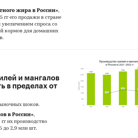
льтаты ценовых мониторингов.
тного жира в России»
,
ериалы и базы данных статистики ООН (United Nat
25 гг его продажи в стране
cs Division: Commodity Trade Statistics, Industrial C
н увеличением спроса со
cs, Food and Agriculture Organization и др.).
ей кормов для домашних
в.
ериалы Международного Валютного Фонда (Internat
y Fund).
ериалы Всемирного банка (World Bank).
илей и мангалов
ериалы ВТО (World Trade Organization).
 в пределах от
ериалы Организации экономического сотрудничес
я (Organization for Economic Cooperation and Devel
рыночных шоков.
риалы International Trade Centre.
ов в России»
,
5 гг их производство
ериалы Index Mundi.
 до 2,9 млн шт.