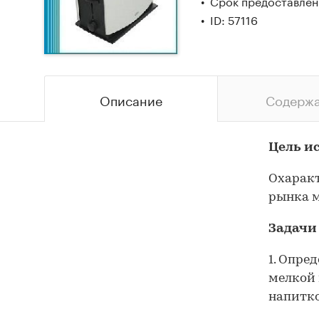
Срок предоставлени
ID: 57116
Описание
Содерж
Цель и
Охаракт
рынка м
Задачи
1. Опре
мелкой 
напитко