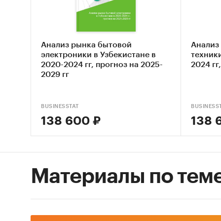
5. Опре
мелкой 
напитко
Анализ рынка бытовой
Анализ
электроники в Узбекистане в
техники
2020-2024 гг, прогноз на 2025-
2024 гг
6. Опре
2029 гг
рынка м
пищи и 
BUSINESSTAT
BUSINESS
7. Сост
138 600 ₽
138 
техники
стоимо
Объект
Материалы по тем
Рынок м
пищи и 
Метод 