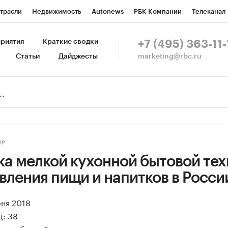
трасли
Недвижимость
Autonews
РБК Компании
Телеканал
изионеры
Национальные проекты
Город
Стиль
Крипто
Р
риятия
Краткие сводки
+7 (495) 363-11-
marketing@rbc.ru
Статьи
Дайджесты
зета
Спецпроекты СПб
Конференции СПб
Спецпроекты
Пр
Рынок наличной валюты
UP
ка мелкой кухонной бытовой те
вления пищи и напитков в Росси
юня 2018
ц: 38