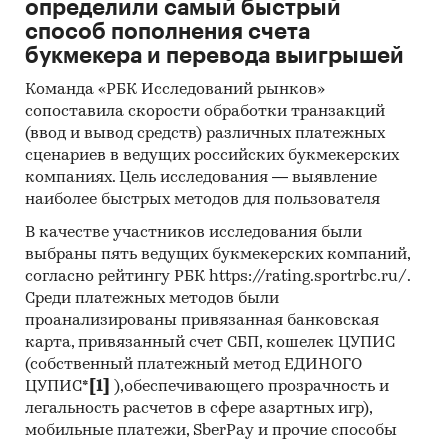
определили самый быстрый
порталы
способ пополнения счета
букмекера и перевода выигрышей
Методы:
Команда «РБК Исследований рынков»
Кабинетное исследование. Поиск и анализ
сопоставила скорости обработки транзакций
информации из различных источников,
(ввод и вывод средств) различных платежных
проведение расчетов. Статистика и
сценариев в ведущих российских букмекерских
аналитика
компаниях. Цель исследования — выявление
Прогноз ГидМаркет. Современные
наиболее быстрых методов для пользователя
статистические методы прогнозирования с
В качестве участников исследования были
поправкой на мнение экспертов.
выбраны пять ведущих букмекерских компаний,
согласно рейтингу РБК https://rating.sportrbc.ru/.
Отчет отражает мнение авторов и не является
Среди платежных методов были
инвестиционной рекомендацией
проанализированы привязанная банковская
карта, привязанный счет СБП, кошелек ЦУПИС
Категории:
Потребительские услуги
/
...
/
(собственный платежный метод ЕДИНОГО
Рестораны
/
Доставка еды
ЦУПИС*
Россия
[1]
),обеспечивающего прозрачность и
легальность расчетов в сфере азартных игр),
мобильные платежи, SberPay и прочие способы