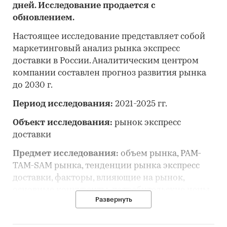
дней. Исследование продается с
обновлением.
Настоящее исследование представляет собой
маркетинговый анализ рынка экспресс
доставки в России. Аналитическим центром
компании составлен прогноз развития рынка
до 2030 г.
Период исследования:
2021-2025 гг.
Объект исследования:
рынок экспресс
доставки
Предмет исследования:
объем рынка, PAM-
TAM-SAM рынка, тенденции рынка экспресс
доставки, факторы, влияющие на рынок,
основные конкуренты, потребительские цены,
Развернуть
отраслевые финансово-экономические
показатели, оценка инвестиционной
привлекательности, прогноз развития рынка и