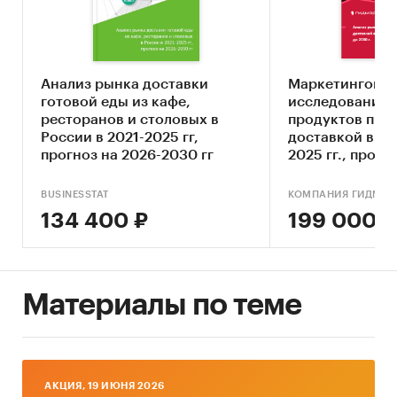
экономической деятельности
Оценка факторов инвестиционной
привлекательности рынка экспресс
доставки
Анализ рынка доставки
Маркетингово
готовой еды из кафе,
исследование 
Составление прогноза развития рынка до
ресторанов и столовых в
продуктов пита
2030 г.
России в 2021-2025 гг,
доставкой в Ро
прогноз на 2026-2030 гг
2025 гг., прогно
Основные блоки исследования:
обновлением)
Обзор российского рынка экспресс доставки
BUSINESSTAT
КОМПАНИЯ ГИДМАР
134 400 ₽
199 000 ₽
Конкурентный анализ на рынке экспресс
доставки в России
Анализ потребления
Материалы по теме
Оценка факторов инвестиционной
привлекательности рынка
Прогноз развития рынка экспресс доставки
до 2030 г.
AКЦИЯ, 19 ИЮНЯ 2026