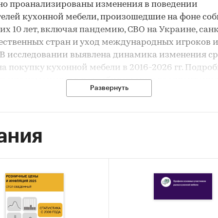
но проанализированы изменения в поведении
елей кухонной мебели, произошедшие на фоне со
их 10 лет, включая пандемию, СВО на Украине, сан
ственных стран и уход международных игроков 
 В исследовании выявлена динамика изменения с
на покупку кухонной мебели в 2016-2026 гг. Подро
рены изменения в потребительских предпочтени
Развернуть
ельно каналов продаж и критериев выбора мебели
е за 2017–2026 гг. Описан социально-демографич
 покупателей мебели для кухни.
ания
тическом отчете проанализированы наиболее по
ы кухонной мебели, а также столы и стулья. В
вании также анализируются около 40 мебельных с
ны рейтинги, позволяющие сравнить известность
ность крупнейших игроков рынка в динамике за 
. Были рассмотрены такие бренды, как Hoff, «Шатур
 ПРО», «Столплит», «Стильные кухни и Интерьеры»,