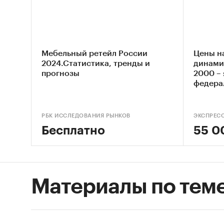
Doors, 
Dятьков
DaVita,
кухонно
В отчет
Мебельный ретейл России
Цены н
2024.Статистика, тренды и
динами
эксперт
прогнозы
2000 – 
2026 го
федера
«Первой
Маненок
РБК ИССЛЕДОВАНИЯ РЫНКОВ
ЭКСПРЕС
директо
Бесплатно
55 0
предпри
Баженов
Категори
Материалы по тем
Промышл
Россия