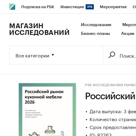
Подписка на РБК
Инвестиции
Мероприятия
О
РБК Образование
РБК Курсы
РБК Life
Тренды
В
МАГАЗИН
Исследования
Мероп
ИССЛЕДОВАНИЙ
Бизнес-планы
Акции
Исследования
Кредитные рейтинги
Франшизы
Га
Экономика
Бизнес
Технологии и медиа
Финансы
Все категории
РБК ИССЛЕДОВАНИЯ РЫНК
Российский
Дата выпуска: 3 фе
Количество страни
Срок предоставлени
ID: 82263