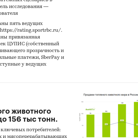
латежных сценариев в
ель исследования —
ователя
аны пять ведущих
ps://rating.sportrbc.ru/.
аны привязанная
лек ЦУПИС (собственный
чивающего прозрачность и
бильные платежи, SberPay и
оступные у ведущих
ого животного
о 156 тыс тонн.
 ключевых потребителей:
х и мясоперерабатывающих