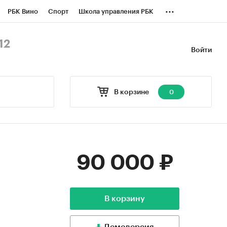
...
РБК Вино
Спорт
Школа управления РБК
БК Бизнес-среда
Дискуссионный клуб
12
Войти
оверка контрагентов
Политика
В корзине
0
90 000 ₽
В корзину