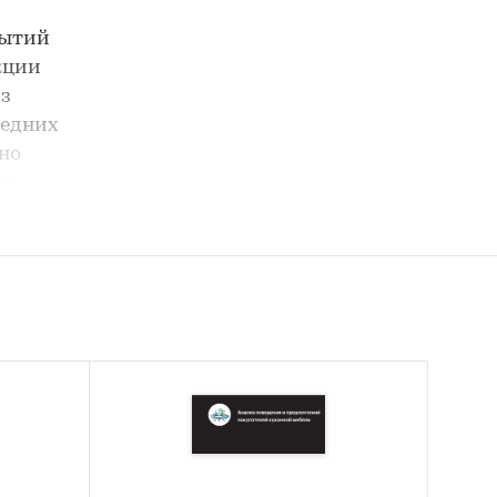
бытий
кции
из
редних
бно
ях
 в
еский
пулярные
етей.
 и
2016–
а»,
 Mr.