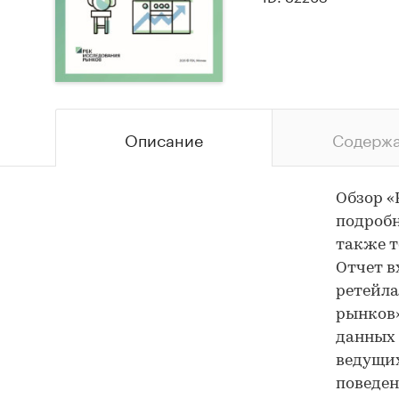
Описание
Содерж
Обзор «
подробн
также т
Отчет в
ретейла
рынков»
данных 
ведущих
поведен