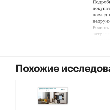
Подроб
покупат
последн
недруже
России.
затрат 
рассмот
относит
динамик
портрет
Похожие исследов
В анали
предмет
исследо
Приведе
популяр
2026 гг
«Лемана