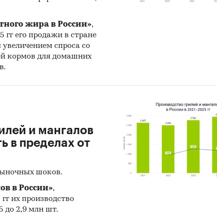
тного жира в России»
,
25 гг его продажи в стране
н увеличением спроса со
ей кормов для домашних
в.
илей и мангалов
 в пределах от
рыночных шоков.
ов в России»
,
5 гг их производство
 до 2,9 млн шт.