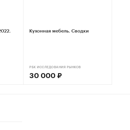
абрика»,
ынка
2022.
Кухонная мебель. Сводки
вании
директор
др
анов,
РБК ИССЛЕДОВАНИЯ РЫНКОВ
30 000 ₽
"PRIME.