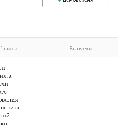
Демоверсия
аблицы
Выпуски
ен
я, а
ели.
ого
ования
анализа
ений
ского