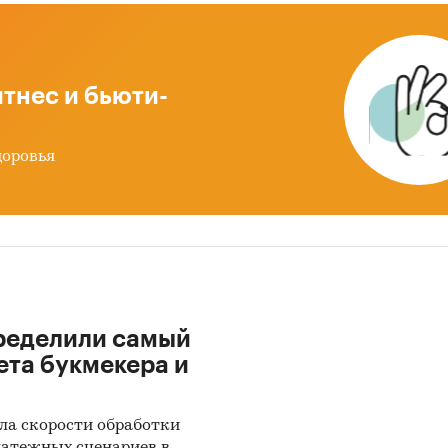
тнес и бьюти-
доровья
ределили самый
ета букмекера и
ла скорости обработки