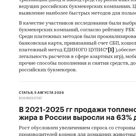
транзакций (ввод и вывод средств) различных п
ведущих российских букмекерских компаниях. Ц
выявление наиболее быстрых методов для польз
В качестве участников исследования были выбр
букмекерских компаний, согласно рейтингу РБК htt
Среди платежных методов были проанализиров
банковская карта, привязанный счет СБП, коше
платежный метод ЕДИНОГО ЦУПИС*
[1]
),обеспе
легальность расчетов в сфере азартных игр), мо
прочие способы пополнения и снятия средств, д
российских букмекеров.
СТАТЬЯ, 5 АВГУСТА 2026
BUSINESSTAT
В 2021-2025 гг продажи топлен
жира в России выросли на 63% д
Рост обусловлен увеличением спроса со стороны
производителей кормов для домашних животны