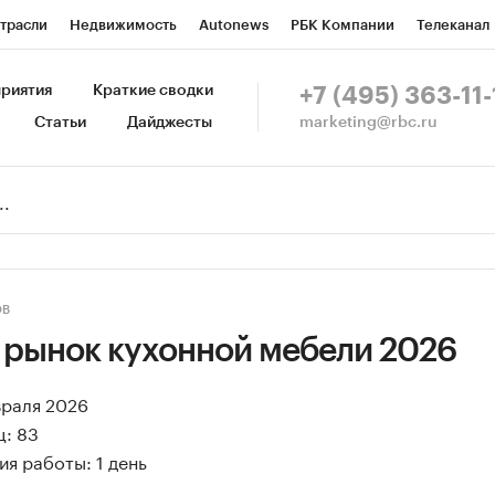
трасли
Недвижимость
Autonews
РБК Компании
Телеканал
изионеры
Национальные проекты
Город
Стиль
Крипто
Р
риятия
Краткие сводки
+7 (495) 363-11-
marketing@rbc.ru
Статьи
Дайджесты
зета
Спецпроекты СПб
Конференции СПб
Спецпроекты
Пр
Рынок наличной валюты
ОВ
 рынок кухонной мебели 2026
враля 2026
ц: 83
я работы: 1 день