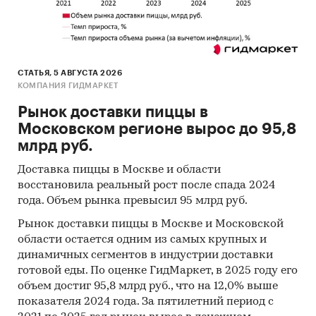
Сайты компаний
Архивы СМИ
Региональные и федеральные СМИ
СТАТЬЯ, 5 АВГУСТА 2026
Инсайдерские источники
КОМПАНИЯ ГИДМАРКЕТ
Рынок доставки пиццы в
Специализированные аналитические
Московском регионе вырос до 95,8
порталы
млрд руб.
Методы
Доставка пиццы в Москве и области
Кабинетное исследование. Поиск и анализ
восстановила реальный рост после спада 2024
информации из различных источников,
года. Объем рынка превысил 95 млрд руб.
проведение расчетов. Статистика и
Рынок доставки пиццы в Москве и Московской
аналитика.
области остается одним из самых крупных и
Прогноз ГидМаркет. Современные
динамичных сегментов в индустрии доставки
готовой еды. По оценке ГидМаркет, в 2025 году его
статистические методы прогнозирования с
объем достиг 95,8 млрд руб., что на 12,0% выше
поправкой на мнение экспертов.
показателя 2024 года. За пятилетний период с
Отчет отражает мнение авторов и не является