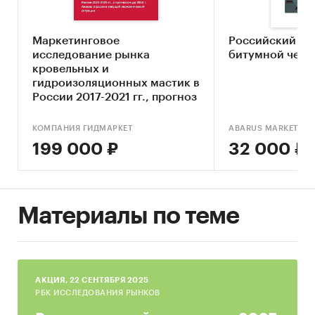
Определение стадии жизненного цикла
рынка
Маркетинговое
Российский ры
исследование рынка
битумной чер
Оценка угроз со стороны основных товаров-
кровельных и
заменителей
гидроизоляционных мастик в
России 2017-2021 гг., прогноз
Составление прогноза развития рынка до
до 2026 г. (с обновлением)
2030 г.
КОМПАНИЯ ГИДМАРКЕТ
ABARUS MARKET RE
Основные блоки исследования
199 000 ₽
32 000 ₽
Обзор рынка гибкой черепицы в Москве и
Московской области
Материалы по теме
Конкурентный анализ на рынке гибкой
черепицы в Москве и Московской области
Анализ производства гибкой черепицы
Анализ потребления гибкой черепицы
AКЦИЯ, 22 СЕНТЯБРЯ 2025
РБК ИССЛЕДОВАНИЯ РЫНКОВ
Прогноз объема рынка до 2030 г. в Москве и