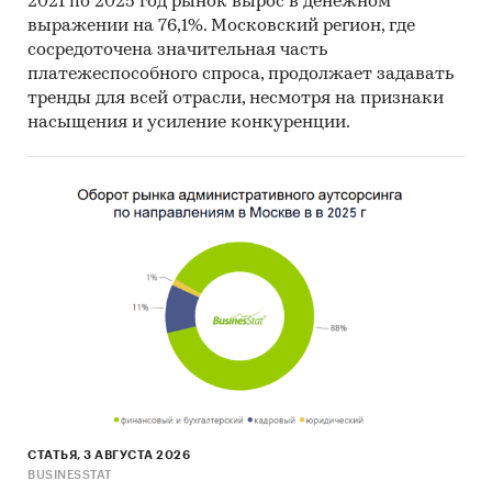
2021 по 2025 год рынок вырос в денежном
инвестиционной рекомендацией
выражении на 76,1%. Московский регион, где
сосредоточена значительная часть
Категории:
Промышленность
/
...
/
платежеспособного спроса, продолжает задавать
Стройматериалы
/
Кровля и водосток
тренды для всей отрасли, несмотря на признаки
Россия
/
Центральный федеральный округ
/
насыщения и усиление конкуренции.
Москва
Россия
/
Центральный федеральный округ
/
Московская область
СТАТЬЯ, 3 АВГУСТА 2026
BUSINESSTAT