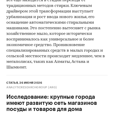
и «Уход за туалетом» (TC).
все еще находится в стадии перехода от
традиционных методов стирки. Ключевым
Самым крупным сегментом рынка средств по
драйвером этой трансформации выступает
уходу за домом является «Средства для
урбанизация и рост ввода нового жилья, его
стирки». Его объем в 2016 г. составил 67,3 млрд.
оснащение автоматическими стиральными
каз. тенге. Второе место по объему в
машинами. Это постепенно вытесняет с рынка
хозяйственное мыло, которое исторически
стоимостном выражении занимает сегмент
воспринималось как универсальное и более
«Уход за поверхностью». Третье место по
экономичное средство. Проникновение
объему занимает сегмент «Средства для мытья
специализированных средств в малых городах и
посуды».
сельской местности происходит медленнее, чем в
Наибольший темп прироста рынка личных
мегаполисах, таких как Алматы, Астана и
Шымкент.
аксессуаров в стоимостном выражении в 2016
г. наблюдается в сегменте «Уход за
поверхностью» (16,8%). Второе место по темпам
СТАТЬЯ, 26 ИЮНЯ 2026
прироста занимает сегмент «Средства для
ANALYTICRESEARCHGROUP (ARG)
мытья посуды».
Исследование: крупные города
«Розничные магазины» являются наиболее
имеют развитую сеть магазинов
важным каналом дистрибуции средств по
посуды и товаров для дома