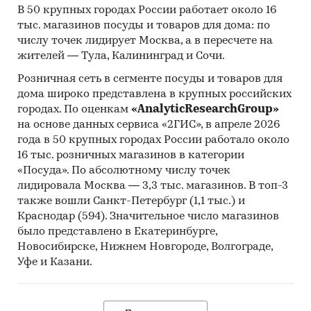
уходу за домом в Казахстане. В 2016 г. через
В 50 крупных городах России работает около 16
этот канал было реализовано 71,8% средств по
тыс. магазинов посуды и товаров для дома: по
уходу за домом.
числу точек лидирует Москва, а в пересчете на
жителей — Тула, Калининград и Сочи.
Средства по уходу за домом в Казахстане
представлены как международной, так и
Розничная сеть в сегменте посуды и товаров для
отечественной продукцией. Международные
дома широко представлена в крупных российских
компании доминируют в сфере домашнего
городах. По оценкам
«AnalyticResearchGroup»
на основе данных сервиса «2ГИС», в апреле 2026
ухода. Однако в 2016 году в Казахстане
года в 50 крупных городах России работало около
наблюдалось постепенное увеличение
16 тыс. розничных магазинов в категории
отечественных производителей.
«Посуда». По абсолютному числу точек
На всем рассматриваемом периоде
лидировала Москва — 3,3 тыс. магазинов. В топ-3
наибольшую долю рынка средств по уходу за
также вошли Санкт-Петербург (1,1 тыс.) и
Краснодар (594). Значительное число магазинов
домом в Казахстане занимает Procter & Gamble
было представлено в Екатеринбурге,
Kazakhstan TOO.
Новосибирске, Нижнем Новгороде, Волгограде,
Наиболее популярными брендами в 2016 г. в
Уфе и Казани.
Казахстане на рынке средств по уходу за домом
стали Ariel (Procter & Gamble Co, The), Tide
(Procter & Gamble Co, The), Mif (Procter & Gamble