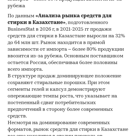
предполагает расчета объема выборочной
рубежа
совокупности. Обработке и анализу подлежат
По данным
«Анализа рынка средств для
все доступные исследователю документы.
стирки в Казахстане»
, подготовленного
BusinesStat в 2026 г, в 2021-2025 гг продажи
Резюме:
средств для стирки в Казахстане выросли на 32%
В сентябре 2017 г. DISCOVERY Research Group
до 64 млн шт. Рынок находится в прямой
завершило исследование рынка средств по
зависимости от импорта – более 80% продукции
уходу за домом в Казахстане.
ввозится из-за рубежа. Основным поставщиком
остается Россия, обеспечивая более половины
Объем рынка средств по уходу за домом в
всего импорта.
Казахстане в 2016 г. составил 126,7 млрд. каз.
В структуре продаж доминирующее положение
тенге.
сохраняют стиральные порошки. При этом
сегменты гелей и капсул демонстрируют
Рынок средств по уходу за домом состоит из
опережающие темпы роста, что указывает на
восьми сегментов: «Освежители воздуха» (AC),
постепенный сдвиг потребительских
«Отбеливатели» (B), «Средства для мытья
предпочтений в сторону более современных
посуды» (DW), «Средства для истребления
средств.
насекомых» (HIN), «Средства для стирки» (LC),
Несмотря на доминирование современных
«Полироли» (PO), «Уход за поверхностью» (SC)
форматов, рынок средств для стирки в Казахстане