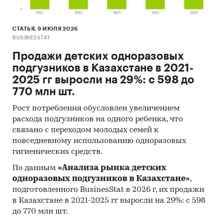
3. Печатные и электронные деловые и
специализированные издания, аналитические
обзоры.
СТАТЬЯ, 9 ИЮЛЯ 2026
BUSINESSTAT
4. Ресурсы сети Интернет в России и мире.
Продажи детских одноразовых
5. Экспертные опросы.
подгузников в Казахстане в 2021-
2025 гг выросли на 29%: с 598 до
6. Материалы участников отечественного и
770 млн шт.
мирового рынков.
Рост потребления обусловлен увеличением
7. Результаты исследований маркетинговых и
расхода подгузников на одного ребенка, что
консалтинговых агентств.
связано с переходом молодых семей к
8. Материалы отраслевых учреждений и базы
повседневному использованию одноразовых
гигиенических средств.
данных.
По данным
«Анализа рынка детских
9. Результаты ценовых мониторингов.
одноразовых подгузников в Казахстане»
,
10. Материалы и базы данных статистики ООН
подготовленного BusinesStat в 2026 г, их продажи
в Казахстане в 2021-2025 гг выросли на 29%: с 598
(United Nations Statistics Division: Commodity
до 770 млн шт.
Trade Statistics, Industrial Commodity Statistics,