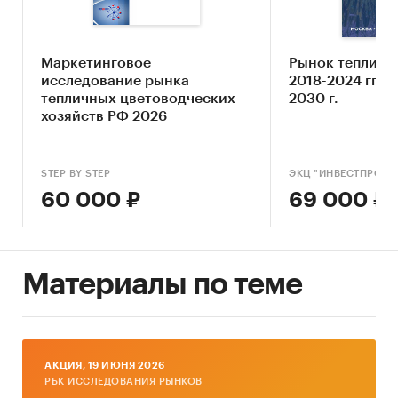
вложить инвестиции в теп-личные хозяйства
Маркетинговое
Рынок тепличн
Исследование проведено в феврале 2016 года.
исследование рынка
2018-2024 гг. 
тепличных цветоводческих
2030 г.
Объем отчета – 108 стр.
хозяйств РФ 2026
Отчет содержит 17 таблиц и 42 графика.
Язык отчета – русский.
STEP BY STEP
ЭКЦ "ИНВЕСТПРОЕК
60 000 ₽
69 000 ₽
Категории:
Сельское хозяйство
/
Растениеводство
/
Теплицы
Россия
Материалы по теме
AКЦИЯ, 19 ИЮНЯ 2026
РБК ИССЛЕДОВАНИЯ РЫНКОВ