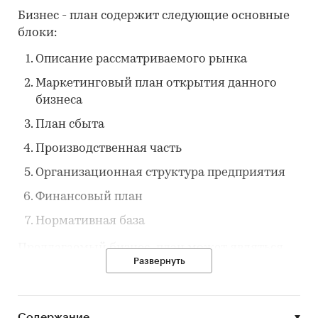
Бизнес - план содержит следующие основные
блоки:
Описание рассматриваемого рынка
Маркетинговый план открытия данного
бизнеса
План сбыта
Производственная часть
Организационная структура предприятия
Финансовый план
Нормативная база
Предлагаемый бизнес–план может являться
Развернуть
основой для написания бизнес-плана для
Вашего проекта.
Содержание