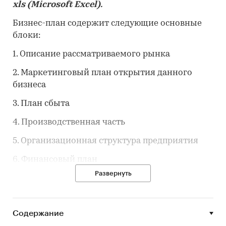
xls
(
Microsoft
Excel
).
Бизнес-план содержит следующие основные
блоки:
1. Описание рассматриваемого рынка
2. Маркетинговый план открытия данного
бизнеса
3. План сбыта
4. Производственная часть
5. Организационная структура предприятия
6. Финансовый план
Развернуть
7. Нормативная база
Предлагаемый бизнес-план может являться
основой для написания бизнес-плана для
Содержание
Вашего проекта. К бизнес-плану прилагается