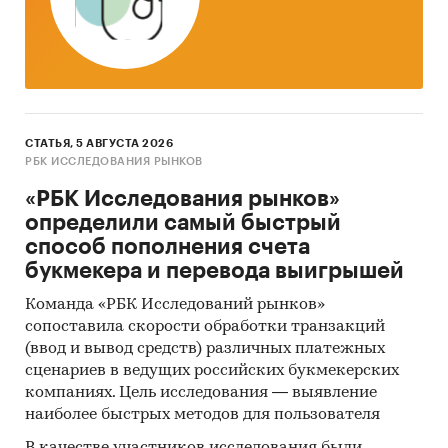
ассортимент товаров, высокий уровень
обслуживающего персонала и поваров,
оформителей, реализацию соответствующих
продуктов, разработку системы скидок и
поощрений постоянным посетителям.
Цена
- При формировании цены на продукты
СТАТЬЯ, 5 АВГУСТА 2026
пиццерии ориентиром будут служить цены
РБК ИССЛЕДОВАНИЯ РЫНКОВ
конкурентов аналогичного формата, а также
«РБК Исследования рынков»
будут учитываться предпочтения
определили самый быстрый
среднестатистических посетителей пиццерии
способ пополнения счета
и объём затрат компании.
букмекера и перевода выигрышей
Сбыт
- Создаваемые в рамках проекта услуги
Команда «РБК Исследований рынков»
планируется реализовывать посредством
сопоставила скорости обработки транзакций
прямых
каналов товародвижения.
(ввод и вывод средств) различных платежных
сценариев в ведущих российских букмекерских
Продвижение
- Будет осуществляться как
компаниях. Цель исследования — выявление
посредством средств печатной рекламы,
наиболее быстрых методов для пользователя
аудиорекламы и создания сайта-визитки, так и