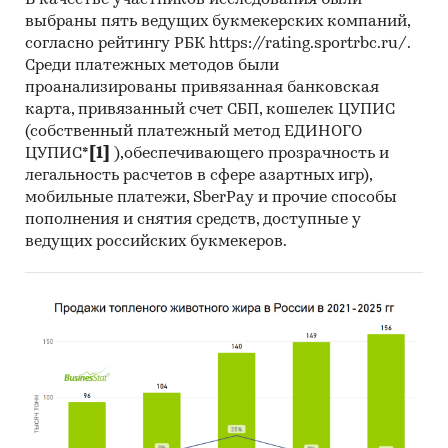
В качестве участников исследования были
путём установки указателей в торговом центре
выбраны пять ведущих букмекерских компаний,
и массовой экспансии в Интернете (форум и
согласно рейтингу РБК https://rating.sportrbc.ru/.
социальные сети).
Среди платежных методов были
проанализированы привязанная банковская
Стоимость проекта
карта, привязанный счет СБП, кошелек ЦУПИС
Необходимый объем инвестиций - .... руб.
(собственный платежный метод ЕДИНОГО
ЦУПИС*
[1]
),обеспечивающего прозрачность и
Источники финансирования проекта
легальность расчетов в сфере азартных игр),
мобильные платежи, SberPay и прочие способы
Собственные средства.
пополнения и снятия средств, доступные у
Выгоды и риски проекта
ведущих российских букмекеров.
Выгоды:
реализация блюд и напитков для населения
предоставление рабочих мест
создание площадки для общения и деловых
встреч.
Риски: