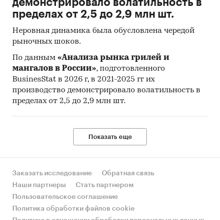
демонстрировало волатильность в
изменять любые исходные параметры
для
пределах от 2,5 до 2,9 млн шт.
каждой конкретной ситуации. Также она
позволяет корректировать бизнес-процессы
Неровная динамика была обусловлена чередой
непосредственно во время создания данного
рыночных шоков.
бизнеса и его дальнейшего функционирования
По данным
«Анализа рынка грилей и
и развития.
мангалов в России»
, подготовленного
Категории:
Потребительские услуги
/
...
/
BusinesStat в 2026 г, в 2021-2025 гг их
Рестораны
/
Пиццерии
производство демонстрировало волатильность в
Россия
пределах от 2,5 до 2,9 млн шт.
Показать еще
Заказать исследование
Обратная связь
Наши партнеры
Стать партнером
Пользовательское соглашение
Политика обработки файлов cookie