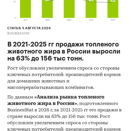
постоянный рост числа игроков на рынке
(включая как пиццерии, так и прочие
форматы заведений общественного
СТАТЬЯ, 5 АВГУСТА 2026
питания)
BUSINESSTAT
изменение потребительских предпочтений
В 2021-2025 гг продажи топленого
форс-мажорные обстоятельства.
животного жира в России выросли
на 63% до 156 тыс тонн.
Ключевые экономические показатели
эффективности проекта
Рост обусловлен увеличением спроса со стороны
ключевых потребителей: производителей кормов
Ставка дисконтирования - ...%.
для домашних животных и
мясоперерабатывающих комбинатов.
Срок окупаемости проекта - ... месяцев.
По данным
«Анализа рынка топленого
Срок окупаемости проекта дисконтированный
животного жира в России»
, подготовленного
- ... месяцев.
BusinesStat в 2026 г, за 2021-2025 гг его продажи в
стране выросли на 63% до 156 тыс тонн. Рост
Чистая текущая стоимость (NPV) - ... руб. для
обусловлен увеличением спроса со стороны
срока жизни проекта ... месяцев.
ключевых потребителей: производителей кормов