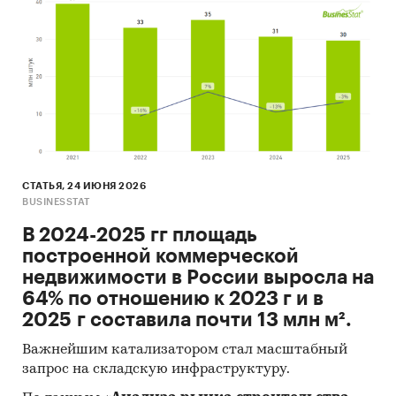
текущим реалиям.
За 9 лет работы «Амикрон-консалтинг»:
− Подготовлено свыше 800 исследований с
аналитикой и прогнозами развития рынков
стройматериалов и строительства;
− Результаты исследований опубликованы в
специализированных и научных изданиях,
таких как «Вопросы экономики»,
СТАТЬЯ, 24 ИЮНЯ 2026
«Коммерсантъ», «Эксперт», «Экономика
BUSINESSTAT
строительства», «Цемент и его применение»,
В 2024-2025 гг площадь
«Строительная газета», «АСН-инфо»,
построенной коммерческой
«Строительный Еженедельник» и многих
недвижимости в России выросла на
других.
64% по отношению к 2023 г и в
− Авторские разработки «Амикрон-
2025 г составила почти 13 млн м².
консалтинг» применяются при
финансировании инвестиционных проектов и
Важнейшим катализатором стал масштабный
в текущей деятельности компаний
запрос на складскую инфраструктуру.
строительного сектора.