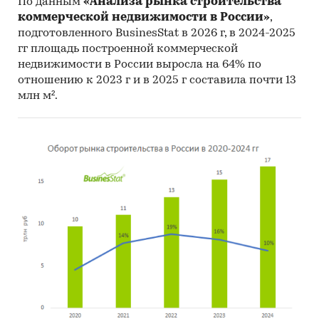
По данным
«Анализа рынка строительства
Любое из подготовленных компанией
коммерческой недвижимости в России»
,
исследований может быть обновлено,
подготовленного BusinesStat в 2026 г, в 2024-2025
дополнено, расширено.
гг площадь построенной коммерческой
недвижимости в России выросла на 64% по
Категории:
Строительство и недвижимость
отношению к 2023 г и в 2025 г составила почти 13
Россия
/
Центральный федеральный округ
/
млн м².
Ярославская область