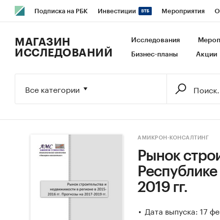
Подписка на РБК
Инвестиции
Мероприятия
О
РБК Образование
РБК Курсы
РБК Life
Тренды
В
МАГАЗИН
Исследования
Мероп
ИССЛЕДОВАНИЙ
Бизнес-планы
Акции
Исследования
Кредитные рейтинги
Франшизы
Га
Экономика
Бизнес
Технологии и медиа
Финансы
Все категории
АМИКРОН-КОНСАЛТИНГ
Рынок стро
Республике 
2019 гг.
Дата выпуска: 17 ф