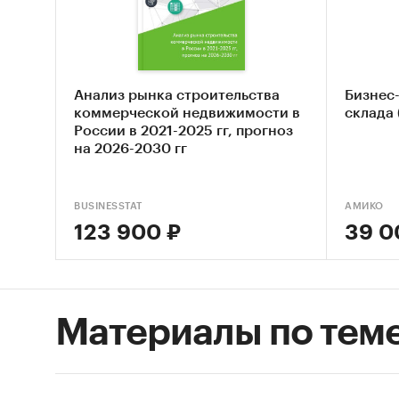
данные 
крупней
состоян
динамик
Анализ рынка строительства
Бизнес
ипотечн
коммерческой недвижимости в
склада
России в 2021-2025 гг, прогноз
Информа
на 2026-2030 гг
консалт
министе
BUSINESSTAT
АМИКО
собстве
123 900 ₽
39 0
О комп
Аналити
Материалы по тем
специал
стройин
рынков.