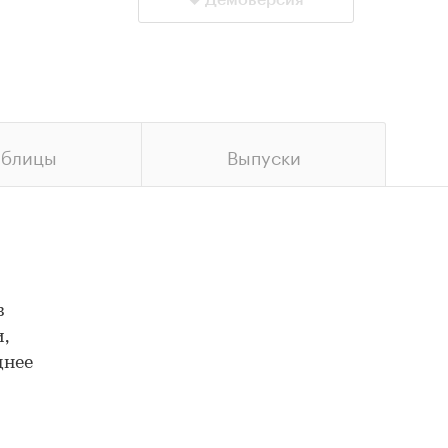
Демоверсия
аблицы
Выпуски
з
,
днее