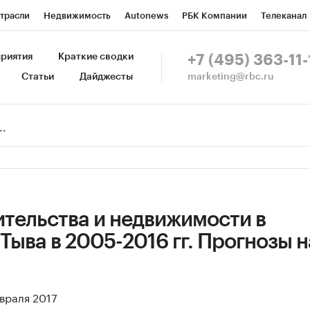
трасли
Недвижимость
Autonews
РБК Компании
Телеканал
изионеры
Национальные проекты
Город
Стиль
Крипто
Р
риятия
Краткие сводки
+7 (495) 363-11-
marketing@rbc.ru
Статьи
Дайджесты
зета
Спецпроекты СПб
Конференции СПб
Спецпроекты
Пр
Рынок наличной валюты
ительства и недвижимости в
Тыва в 2005-2016 гг. Прогнозы н
евраля 2017