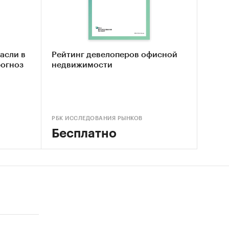
 в
истика
нные о
 рынке
асли в
Рейтинг девелоперов офисной
рогноз
недвижимости
микрон-
ентств,
РБК ИССЛЕДОВАНИЯ РЫНКОВ
Бесплатно
звития