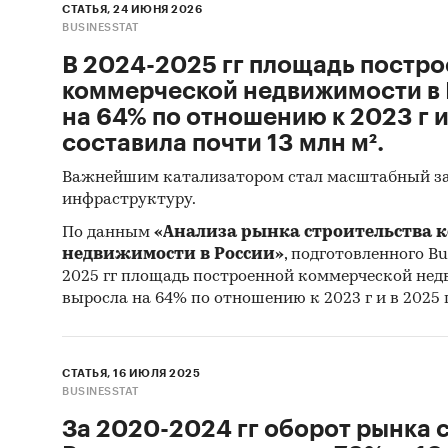
СТАТЬЯ, 24 ИЮНЯ 2026
отслежи
BUSINESSTAT
обеспеч
В 2024-2025 гг площадь постр
За 9 ле
коммерческой недвижимости в 
− Подго
на 64% по отношению к 2023 г и
прогноз
составила почти 13 млн м².
− Резул
Важнейшим катализатором стал масштабный за
специал
инфраструктуру.
экономи
По данным
«Анализа рынка строительства 
строите
недвижимости в России»
, подготовленного Bus
газета»
2025 гг площадь построенной коммерческой не
других.
выросла на 64% по отношению к 2023 г и в 2025 г
− Авто
при фин
деятель
СТАТЬЯ, 16 ИЮЛЯ 2025
BUSINESSTAT
Любое и
За 2020-2024 гг оборот рынка 
обновле