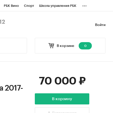
...
РБК Вино
Спорт
Школа управления РБК
БК Бизнес-среда
Дискуссионный клуб
12
Войти
оверка контрагентов
Политика
В корзине
0
70 000 ₽
а 2017-
В корзину