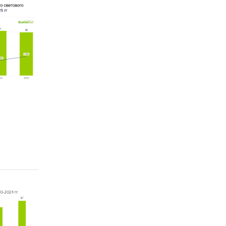
льства;
просы
я
огих
яются
щей
т быть