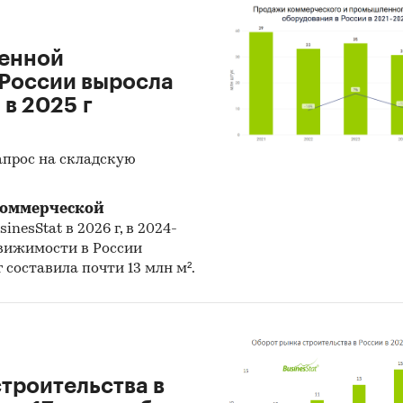
вать тенденции изменения рыночной ситуации и
ивать адекватность прогнозов текущим реалиям.
оенной
т работы «Амикрон-консалтинг»:
России выросла
товлено свыше 800 исследований с аналитикой и
 в 2025 г
ами развития рынков стройматериалов и строите
ьтаты исследований опубликованы в
прос на складскую
изированных и научных изданиях, таких как «Во
ки», «Коммерсантъ», «Эксперт», «Экономика
коммерческой
льства», «Цемент и его применение», «Строительна
inesStat в 2026 г, в 2024-
, «АСН-инфо», «Строительный Еженедельник» и мн
движимости в России
 составила почти 13 млн м².
рские разработки «Амикрон-консалтинг» примен
ансировании инвестиционных проектов и в теку
ности компаний строительного сектора.
з подготовленных компанией исследований може
строительства в
но, дополнено, расширено.