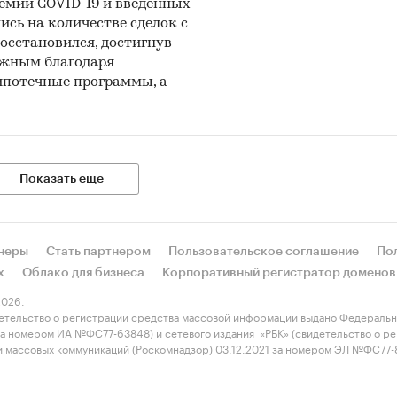
демии COVID-19 и введенных
ись на количестве сделок с
осстановился, достигнув
можным благодаря
ипотечные программы, а
Показать еще
неры
Стать партнером
Пользовательское соглашение
По
х
Облако для бизнеса
Корпоративный регистратор доменов
026.
етельство о регистрации средства массовой информации выдано Федеральн
 за номером ИА №ФС77-63848) и сетевого издания «РБК» (свидетельство о 
 и массовых коммуникаций (Роскомнадзор) 03.12.2021 за номером ЭЛ №ФС77