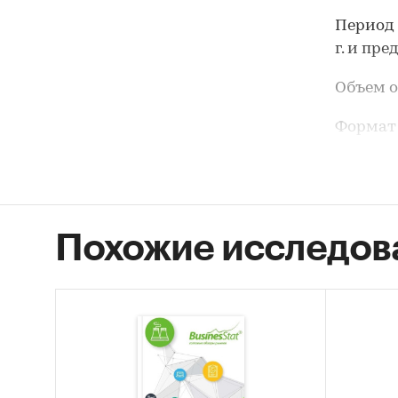
Период 
г. и пр
Объем о
Формат 
Пользов
которы
о текущ
предста
Похожие исследов
произво
услуг, 
органов
Содержа
строите
ситуаци