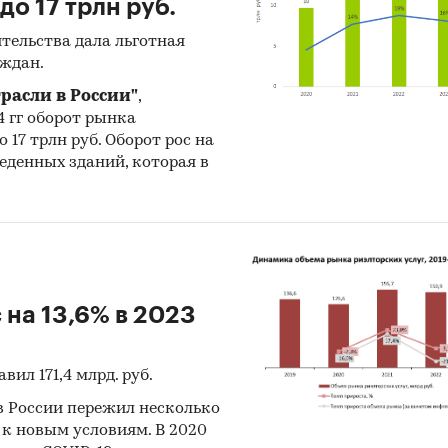
до 17 трлн руб.
тельства дала льготная
и:
Строительство и недвижимость
аждан.
Сибирский федеральный округ
/
Республика Тыва
расли в России"
,
4 гг оборот рынка
о 17 трлн руб. Оборот рос на
еденных зданий, которая в
 на 13,6% в 2023
вил 171,4 млрд. руб.
 в России пережил несколько
 к новым условиям. В 2020