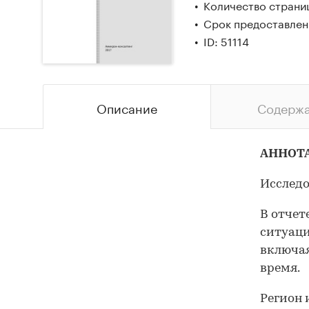
Количество страниц
Срок предоставлени
ID: 51114
Описание
Содерж
АННОТ
Исследо
В отчет
ситуаци
включая
время.
Регион 