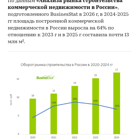
По данным
«Анализа рынка строительства
исследований может быть обновлено,
коммерческой недвижимости в России»
,
дополнено, расширено.
подготовленного BusinesStat в 2026 г, в 2024-2025
Категории:
Строительство и недвижимость
гг площадь построенной коммерческой
Россия
/
Центральный федеральный округ
/
недвижимости в России выросла на 64% по
Калужская область
отношению к 2023 г и в 2025 г составила почти 13
млн м².