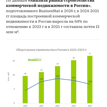
По данным
«Анализа рынка строительства
исследований может быть обновлено,
коммерческой недвижимости в России»
,
дополнено, расширено.
подготовленного BusinesStat в 2026 г, в 2024-2025
Категории:
Строительство и недвижимость
гг площадь построенной коммерческой
Россия
/
Южный федеральный округ
/
недвижимости в России выросла на 64% по
Волгоградская область
отношению к 2023 г и в 2025 г составила почти 13
млн м².