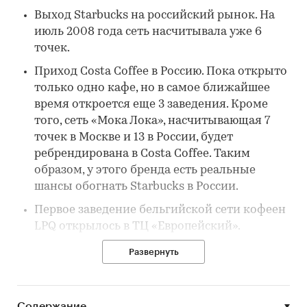
Выход Starbucks на российский рынок. На
июль 2008 года сеть насчитывала уже 6
точек.
Приход Costa Coffee в Россию. Пока открыто
только одно кафе, но в самое ближайшее
время откроется еще 3 заведения. Кроме
того, сеть «Мока Лока», насчитывающая 7
точек в Москве и 13 в России, будет
ребрендирована в Costa Coffee. Таким
образом, у этого бренда есть реальные
шансы обогнать Starbucks в России.
Первое заведение бельгийской сети кофеен
LPQ открылось в ТЦ «Европейский».
Французская сеть быстрого обслуживания
Развернуть
Quick, совместно с ГК «Ташир», объявила о
своем выходе на отечественный рынок.
Активное развитие сегмента
Содержание