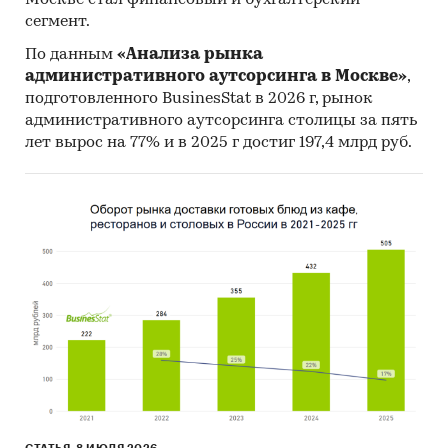
Москве стал финансовый и бухгалтерский
показатели).
сегмент.
Характеристика столичного рынка
По данным
«Анализа рынка
общепита (объем рынка, число ресторанов,
административного аутсорсинга в Москве»
,
доля сетевых ресторанов; структура рынка
подготовленного BusinesStat в 2026 г, рынок
по 4 сегментам; сравнительная
административного аутсорсинга столицы за пять
характеристика основных игроков;
лет вырос на 77% и в 2025 г достиг 197,4 млрд руб.
описание каждого из 4-х сегментов, кофеен,
пивных ресторанов, услуг ресторанных
завтраков).
По каждому сегменту рынка общественного
питания дан прогноз на 2008-2011 гг.
Приведены рейтинги по числу точек ведущих
операторов по каждому сегменту.
Более подробное содержание каждой части
приведено в оглавлении.
Категории:
Потребительские
услуги
/
HoReCa
/
Рестораны