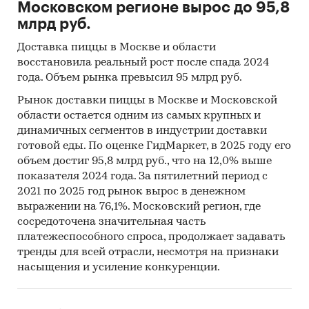
Основной вклад в развитие Московского рынка
Московском регионе вырос до 95,8
вносят предприятия демократичного
млрд руб.
сегмента: кофейни, casual dining рестораны,
Доставка пиццы в Москве и области
fast casual рестораны. В то время как рынок
восстановила реальный рост после спада 2024
fine dining заведений стагнирует. По оценке
года. Объем рынка превысил 95 млрд руб.
«Экспресс-Обзор», в 2007 году объем сегмента
Рынок доставки пиццы в Москве и Московской
премиальных ресторанов на столичном рынке
области остается одним из самых крупных и
увеличился на 7,0%, что обусловлено
динамичных сегментов в индустрии доставки
исключительно инфляцией. В сопоставимых
готовой еды. По оценке ГидМаркет, в 2025 году его
же ценах объем сегмента уменьшился почти
объем достиг 95,8 млрд руб., что на 12,0% выше
на 4%.
показателя 2024 года. За пятилетний период с
2021 по 2025 год рынок вырос в денежном
выражении на 76,1%. Московский регион, где
Предпосылкой такой ситуации является то,
сосредоточена значительная часть
что на протяжении первой половины 1990-х
платежеспособного спроса, продолжает задавать
тренды для всей отрасли, несмотря на признаки
годов безусловными лидерами рынка были
насыщения и усиление конкуренции.
киоски и палатки, а также дорогие рестораны.
И это точно соответствовало структуре
общества, которое делилось на очень богатых