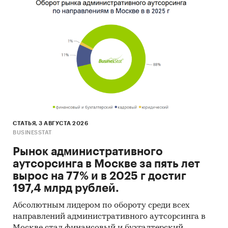
и очень бедных.
Последовавший продолжительный
экономический рост повысил благосостояние
и жизненный уровень среднего класса,
который начал активного наверстывать
упущенное.
В ближнесрочной перспективе ситуация не
изменится - доля демократичных заведений в
структуре московского общепита будет только
СТАТЬЯ, 3 АВГУСТА 2026
увеличиваться, а сегмент fine dining будет
BUSINESSTAT
стагнировать.
Рынок административного
Исследование рынка общественного питания
аутсорсинга в Москве за пять лет
Москвы включает 2 части:
вырос на 77% и в 2025 г достиг
197,4 млрд рублей.
Характеристика российского рынка
общепита (объем рынка, число ресторанов,
Абсолютным лидером по обороту среди всех
направлений административного аутсорсинга в
основные макроэкономические