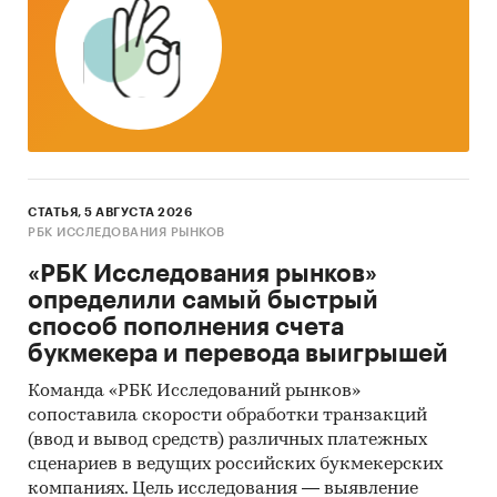
нашей страны увеличивается и потенциальная
аудитория пользователей электронных
платежных систем.
Сейчас сокращается доля пользователей
платежных терминалов и мобильных
платежей, одновременно с этим возрастает
количество транзакций, проводимых с
помощью электронных платежных систем. На
СТАТЬЯ, 5 АВГУСТА 2026
РБК ИССЛЕДОВАНИЯ РЫНКОВ
данный момент объем рынка оценивается
экспертами в 70 млрд. руб., однако в
«РБК Исследования рынков»
ближайшие годы темпы роста рынка ЭПС
определили самый быстрый
изменятся несильно: аналитики ГК Step by
способ пополнения счета
Step прогнозируют снижение темпов данного
букмекера и перевода выигрышей
рынка до 30-32% к 2015 году, что все равно
Команда «РБК Исследований рынков»
является достаточно высоким показателем.
сопоставила скорости обработки транзакций
Географические особенности Российской
(ввод и вывод средств) различных платежных
Федерации делают рынок ЭПС достаточно
сценариев в ведущих российских букмекерских
компаниях. Цель исследования — выявление
привлекательным: пользователи сети