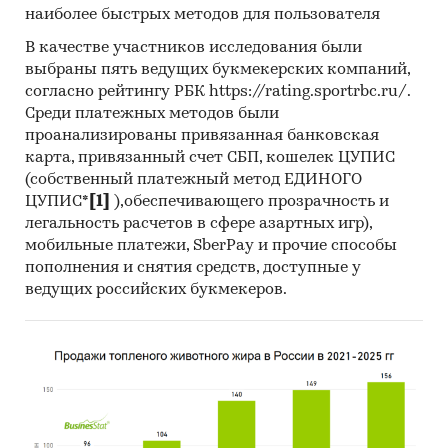
наиболее быстрых методов для пользователя
Интернет из отдаленных регионов нашей
страны достаточно часто делают заказ товаров
В качестве участников исследования были
через интернет-магазины, при этом не стоит
выбраны пять ведущих букмекерских компаний,
ожидать того, что товары будут «равномерно»
согласно рейтингу РБК https://rating.sportrbc.ru/.
распределяться по территории страны и
Среди платежных методов были
проанализированы привязанная банковская
ассортимент будет совершенно идентичным в
карта, привязанный счет СБП, кошелек ЦУПИС
крупных городах и сельских местностях.
(собственный платежный метод ЕДИНОГО
Количество пользователей электронных
ЦУПИС*
[1]
),обеспечивающего прозрачность и
платежных систем растет из года в год, но при
легальность расчетов в сфере азартных игр),
мобильные платежи, SberPay и прочие способы
этом отмечается незначительное изменение
пополнения и снятия средств, доступные у
факторов, из-за которых потенциальные
ведущих российских букмекеров.
потребители не готовы пользоваться такими
системами. Основные из них - это «удобство»
наличных денег, неуверенность в
защищенности подобных систем и неумение
пользоваться ЭПС. Объяснить это можно тем,
что зачастую подобные ответы дают
пользователи сети Интернет, у которых доступ