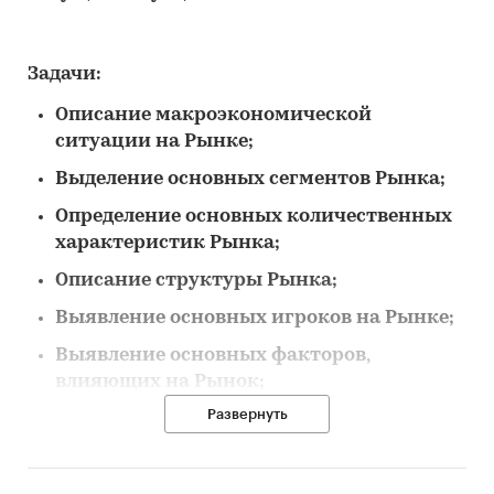
Задачи:
Описание макроэкономической
ситуации на Рынке;
Выделение основных сегментов Рынка;
Определение основных количественных
характеристик Рынка;
Описание структуры Рынка;
Выявление основных игроков на Рынке;
Выявление основных факторов,
влияющих на Рынок;
Развернуть
Выявление основных тенденций Рынка;
Описание потребителей на Рынке.