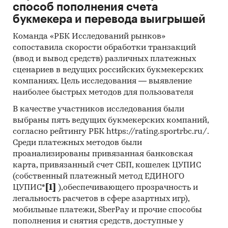
долл., цена экспорта составляет …. долл/
способ пополнения счета
кг. Данные показатели полностью
букмекера и перевода выигрышей
продолжают тренд прошлых лет.
Команда «РБК Исследований рынков»
сопоставила скорости обработки транзакций
(ввод и вывод средств) различных платежных
Рассмотрим структуру импорта по
сценариев в ведущих российских букмекерских
компаниям-производителям. На первом
компаниях. Цель исследования — выявление
месте в общем объеме импорта
наиболее быстрых методов для пользователя
находится компания ООО «……..» (….% в
В качестве участников исследования были
натуральном и ….% в стоимостном
выбраны пять ведущих букмекерских компаний,
выражении).
согласно рейтингу РБК https://rating.sportrbc.ru/.
Среди платежных методов были
проанализированы привязанная банковская
Объем рынка складских и торговых
карта, привязанный счет СБП, кошелек ЦУПИС
стеллажей в натуральном выражении
(собственный платежный метод ЕДИНОГО
рассчитан путем математического
ЦУПИС*
[1]
),обеспечивающего прозрачность и
легальность расчетов в сфере азартных игр),
моделирования на основании данных
мобильные платежи, SberPay и прочие способы
таможенной статистики, темпов роста
пополнения и снятия средств, доступные у
рынка качественной складской