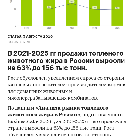
5. Аналитические обзорные статьи в прессе.
6. Результаты исследований маркетинговых и
консалтинговых агентств.
7. Экспертные оценки.
СТАТЬЯ, 5 АВГУСТА 2026
8. Интервью с производителями и другими
BUSINESSTAT
участниками рынка.
В 2021-2025 гг продажи топленого
животного жира в России выросли
9. Материалы отраслевых учреждений и базы
на 63% до 156 тыс тонн.
данных.
Рост обусловлен увеличением спроса со стороны
10. Базы данных Discovery Research Group
ключевых потребителей: производителей кормов
Категории:
Промышленность
/
...
/
для домашних животных и
Заморозка
/
Овощи, фрукты, грибы
мясоперерабатывающих комбинатов.
Россия
По данным
«Анализа рынка топленого
животного жира в России»
, подготовленного
BusinesStat в 2026 г, за 2021-2025 гг его продажи в
стране выросли на 63% до 156 тыс тонн. Рост
обусловлен увеличением спроса со стороны