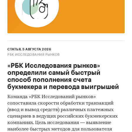
сегменты рынка;
объемы производства;
импорт и экспорт;
потребление;
уровень потребительских цен;
СТАТЬЯ, 5 АВГУСТА 2026
РБК ИССЛЕДОВАНИЯ РЫНКОВ
доли основных производителей;
«РБК Исследования рынков»
характеристика крупнейших
определили самый быстрый
производителей.
способ пополнения счета
букмекера и перевода выигрышей
Объект исследования
Команда «РБК Исследований рынков»
Российский рынок плодоовощных консервов и
сопоставила скорости обработки транзакций
замороженной продукции
(ввод и вывод средств) различных платежных
сценариев в ведущих российских букмекерских
Метод сбора данных
компаниях. Цель исследования — выявление
Мониторинг материалов печатных и
наиболее быстрых методов для пользователя