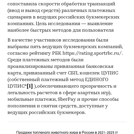
10. Материалы и базы данных статистики ООН
сопоставила скорости обработки транзакций
(United Nations Statistics Division: Commodity
(ввод и вывод средств) различных платежных
Trade Statistics, Industrial Commodity Statistics,
сценариев в ведущих российских букмекерских
компаниях. Цель исследования — выявление
Food and Agriculture Organization и др.).
наиболее быстрых методов для пользователя
11. Материалы Международного Валютного
В качестве участников исследования были
Фонда (International Monetary Fund).
выбраны пять ведущих букмекерских компаний,
согласно рейтингу РБК https://rating.sportrbc.ru/.
12. Материалы Всемирного банка (World Bank).
Среди платежных методов были
13. Материалы ВТО (World Trade Organization).
проанализированы привязанная банковская
карта, привязанный счет СБП, кошелек ЦУПИС
14. Материалы Организации экономического
(собственный платежный метод ЕДИНОГО
сотрудничества и развития (Organization for
ЦУПИС*
[1]
),обеспечивающего прозрачность и
Economic Cooperation and Development).
легальность расчетов в сфере азартных игр),
мобильные платежи, SberPay и прочие способы
15. Материалы International Trade Centre.
пополнения и снятия средств, доступные у
16. Материалы Index Mundi.
ведущих российских букмекеров.
17. Результаты исследований DISCOVERY
Research Group.