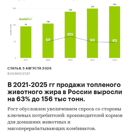
Объем и структура выборки
Процедура контент-анализа документов не
предполагает расчета объема выборочной
совокупности. Обработке и анализу подлежат
все доступные исследователю документы.
К отчету прилагается обработанная и
пригодная к дальнейшему использованию база
данных с подробной информацией об импорте
СТАТЬЯ, 5 АВГУСТА 2026
в Россию и экспорте из России замороженных
BUSINESSTAT
фруктов и ягод. База включает в себя большое
В 2021-2025 гг продажи топленого
число различных показателей:
животного жира в России выросли
1. Категория продукта
на 63% до 156 тыс тонн.
2. Группа продукта
Рост обусловлен увеличением спроса со стороны
ключевых потребителей: производителей кормов
3. Бренд
для домашних животных и
мясоперерабатывающих комбинатов.
4. Год импорта/экспорта