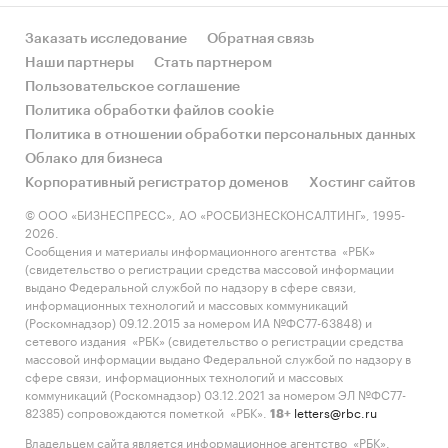
2018 г., стали BEIJING HONGMING IMPORT &
Заказать исследование
Обратная связь
EXPORT CO. LTD, INTERNATIONAL DELTA CENTER
Наши партнеры
Стать партнером
FOR EXPORT и ELRAWDA FOR EXPORT.
Пользовательское соглашение
Объем экспорта замороженных фруктов и ягод
Политика обработки файлов cookie
в 2018 г. увеличился относительно 2017 г. и
Политика в отношении обработки персональных данных
составил $ 19 163,9 тыс. Наибольшую долю в
Облако для бизнеса
объеме экспорта заняла замороженная
Корпоративный регистратор доменов
Хостинг сайтов
черника.
© ООО «БИЗНЕСПРЕСС», АО «РОСБИЗНЕСКОНСАЛТИНГ», 1995-
2026.
Основными производителями замороженных
Сообщения и материалы информационного агентства «РБК»
фруктов и ягод, экспортированных из России в
(свидетельство о регистрации средства массовой информации
выдано Федеральной службой по надзору в сфере связи,
2018 г., стали КОМПАНИЯ ЯГОДЫ КАРЕЛИИ и
информационных технологий и массовых коммуникаций
АО ВОЛОГОДСКАЯ ЯГОДА.
(Роскомнадзор) 09.12.2015 за номером ИА №ФС77-63848) и
сетевого издания «РБК» (свидетельство о регистрации средства
Категории:
Потребительские товары
/
...
/
массовой информации выдано Федеральной службой по надзору в
Заморозка
/
Овощи, фрукты, грибы
сфере связи, информационных технологий и массовых
Промышленность
/
...
/
Заморозка
/
Овощи,
коммуникаций (Роскомнадзор) 03.12.2021 за номером ЭЛ №ФС77-
фрукты, грибы
82385) сопровождаются пометкой «РБК».
letters@rbc.ru
18+
Россия
Владельцем сайта является информационное агентство «РБК».