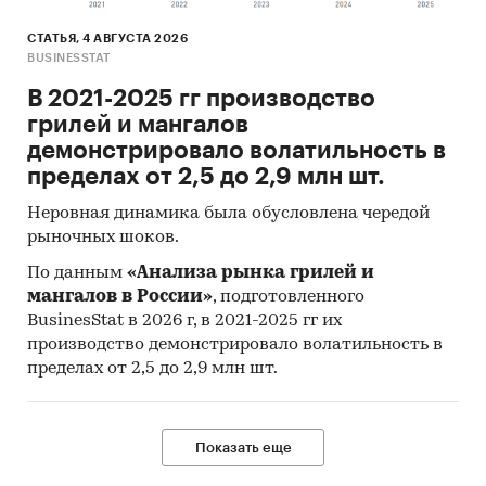
Group завершило исследование российского
рынка замороженных фруктов и ягод.
СТАТЬЯ, 4 АВГУСТА 2026
BUSINESSTAT
Объем рынка замороженных фруктов и ягод в
В 2021-2025 гг производство
России в 2018 г. составил 75 800,0 тн., что
грилей и мангалов
эквивалентно $ 115 072,4 тыс.
демонстрировало волатильность в
Объем производства замороженных фруктов и
пределах от 2,5 до 2,9 млн шт.
ягод в России в 2018 г. составил 21 843,5 тн.
Неровная динамика была обусловлена чередой
Основным производителем замороженных
рыночных шоков.
фруктов и ягод в России является ЗАО
ХЛАДОКОМБИНАТ ЗАПАДНЫЙ.
По данным
«Анализа рынка грилей и
мангалов в России»
, подготовленного
Объем импорта замороженных фруктов и ягод
BusinesStat в 2026 г, в 2021-2025 гг их
в Россию в 2018 г. увеличился относительно
производство демонстрировало волатильность в
2017 г. и составил $ 77 501,8 тыс. Наибольшую
пределах от 2,5 до 2,9 млн шт.
долю в объеме импорта занимают
замороженные клубника и земляника.
Показать еще
Ключевыми производителями замороженных
фруктов и ягод, импортированных в Россию в