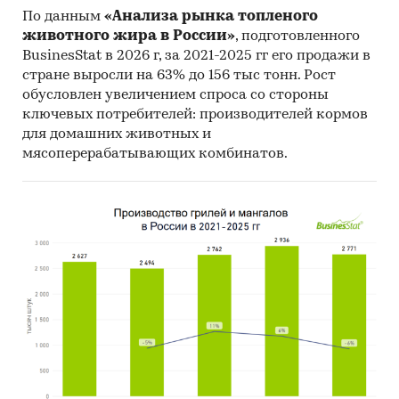
По данным
«Анализа рынка топленого
5. Месяц импорта/экспорта
животного жира в России»
, подготовленного
BusinesStat в 2026 г, за 2021-2025 гг его продажи в
6. Компании получатели и отправители товара
стране выросли на 63% до 156 тыс тонн. Рост
7. Страны получатели, отправители и
обусловлен увеличением спроса со стороны
производители товара
ключевых потребителей: производителей кормов
для домашних животных и
8. Объем импорта и экспорта в натуральном
мясоперерабатывающих комбинатов.
выражении
9. Объем импорта и экспорта в стоимостном
выражении
Содержащиеся в базе данных сведения
позволят Вам самостоятельно выполнить
любые требующиеся запросы, которые не
включены в отчет.
Резюме:
Маркетинговое агентство DISCOVERY Research