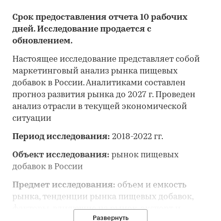
Срок предоставления отчета 10 рабочих
дней. Исследование продается с
обновлением.
Настоящее исследование представляет собой
маркетинговый анализ рынка пищевых
добавок в России. Аналитиками составлен
прогноз развития рынка до 2027 г. Проведен
анализ отрасли в текущей экономической
ситуации
Период исследования:
2018-2022 гг.
Объект исследования:
рынок пищевых
добавок в России
Предмет исследования:
объем и емкость
рынка, тенденции рынка пищевых добавок,
факторы, влияющие на рынок, экспорт и
Развернуть
импорт, основные конкуренты, потребители,