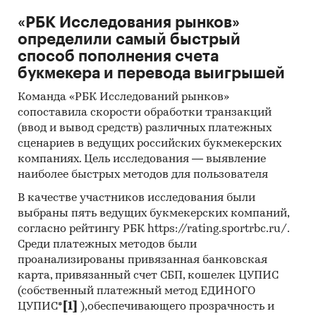
Сайты компаний
«РБК Исследования рынков»
Архивы СМИ
определили самый быстрый
Региональные и федеральные СМИ
способ пополнения счета
букмекера и перевода выигрышей
Инсайдерские источники
Команда «РБК Исследований рынков»
Специализированные аналитические
сопоставила скорости обработки транзакций
порталы
(ввод и вывод средств) различных платежных
Методы:
сценариев в ведущих российских букмекерских
компаниях. Цель исследования — выявление
Кабинетное исследование. Поиск и анализ
наиболее быстрых методов для пользователя
информации из различных источников,
В качестве участников исследования были
проведение расчетов. Статистика и
выбраны пять ведущих букмекерских компаний,
аналитика
согласно рейтингу РБК https://rating.sportrbc.ru/.
Прогноз ГидМаркет. Современные
Среди платежных методов были
проанализированы привязанная банковская
статистические методы прогнозирования с
карта, привязанный счет СБП, кошелек ЦУПИС
поправкой на мнение экспертов.
(собственный платежный метод ЕДИНОГО
Категории:
Промышленность
/
Пищевая
ЦУПИС*
[1]
),обеспечивающего прозрачность и