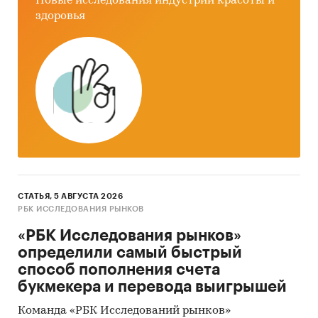
Новые исследования индустрии красоты и
% выше уровня 2014г.
здоровья
Лидером по продажам макаронных изделий в
2015 году стал Центральный федеральный
округ, его доля составила …%.
Категории:
Потребительские товары
/
...
/
Продукты питания
/
Макароны
Промышленность
/
...
/
Продукты питания
/
Макароны
Россия
СТАТЬЯ, 5 АВГУСТА 2026
РБК ИССЛЕДОВАНИЯ РЫНКОВ
«РБК Исследования рынков»
определили самый быстрый
способ пополнения счета
букмекера и перевода выигрышей
Команда «РБК Исследований рынков»