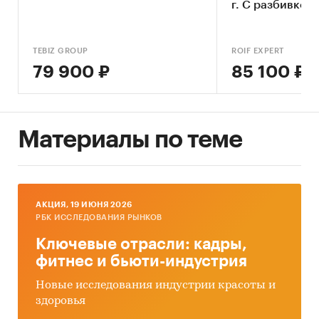
г. С разбивкой.
Колбаса, сосиски, деликатесы
/
Колбаса
Промышленность
/
...
/
Колбаса, сосиски,
деликатесы
/
Колбаса
TEBIZ GROUP
ROIF EXPERT
Россия
79 900 ₽
85 100 ₽
Материалы по теме
AКЦИЯ, 19 ИЮНЯ 2026
РБК ИССЛЕДОВАНИЯ РЫНКОВ
Ключевые отрасли: кадры,
фитнес и бьюти-индустрия
Новые исследования индустрии красоты и
здоровья