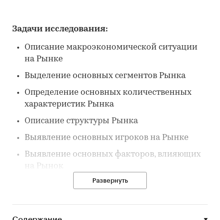
Задачи исследования:
Описание макроэкономической ситуации
на Рынке
Выделение основных сегментов Рынка
Определение основных количественных
характеристик Рынка
Описание структуры Рынка
Выявление основных игроков на Рынке
Выявление основных факторов, влияющих
на Рынок
Развернуть
Выявление основных тенденций Рынка
Описание потребителей на Рынке
Содержание