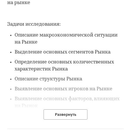
на рынке
Задачи исследования:
Описание макроэкономической ситуации
на Рынке
Выделение основных сегментов Рынка
Определение основных количественных
характеристик Рынка
Описание структуры Рынка
Выявление основных игроков на Рынке
Выявление основных факторов, влияющих
на Рынок
Развернуть
Выявление основных тенденций Рынка
Описание потребителей на Рынке