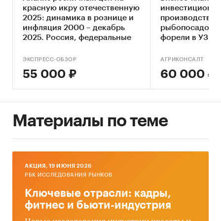
красную икру отечественную
инвестиционно
2025: динамика в рознице и
производства
инфляция 2000 – декабрь
рыбопосадочно
2025. Россия, федеральные
форели в УЗВ
округа, регионы
ЭКСПРЕСС-ОБЗОР
АГРИКОНСАЛТ
55 000 ₽
60 000 ₽
Материалы по теме
AКЦИЯ, 19 ИЮНЯ 2026
РБК ИССЛЕДОВАНИЯ РЫНКОВ
Ключевые отрасли: кадры,
фитнес и бьюти-индустрия