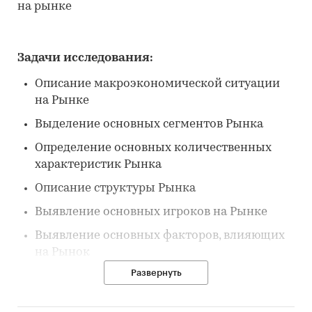
на рынке
Задачи исследования:
Описание макроэкономической ситуации
на Рынке
Выделение основных сегментов Рынка
Определение основных количественных
характеристик Рынка
Описание структуры Рынка
Выявление основных игроков на Рынке
Выявление основных факторов, влияющих
на Рынок
Развернуть
Выявление основных тенденций Рынка
Описание потребителей на Рынке