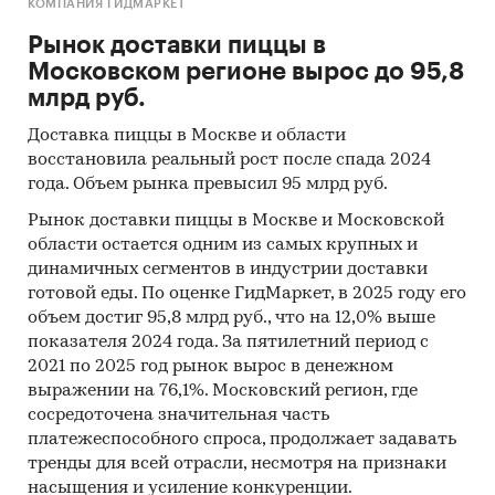
Результаты опроса распространяются на
КОМПАНИЯ ГИДМАРКЕТ
интернет-пользователей Москвы и Санкт-
Рынок доставки пиццы в
Петербурга в целом и внутри каждого из
Московском регионе вырос до 95,8
исследуемых городов в частности.
млрд руб.
Среди основных преимуществ онлайн-опроса
Доставка пиццы в Москве и области
следует выделить охват социально активной и
восстановила реальный рост после спада 2024
образованной аудитории. Представители
года. Объем рынка превысил 95 млрд руб.
данной аудитории являются ядром
Рынок доставки пиццы в Москве и Московской
потребителей товаров и услуг среднеценового
области остается одним из самых крупных и
уровня и, как правило, выступают
динамичных сегментов в индустрии доставки
референтными лицами ("лидерами мнений")
готовой еды. По оценке ГидМаркет, в 2025 году его
для своей семьи, коллег и знакомых.
объем достиг 95,8 млрд руб., что на 12,0% выше
показателя 2024 года. За пятилетний период с
Исследование проведено в сентябре-октябре
2021 по 2025 год рынок вырос в денежном
2008 года.
выражении на 76,1%. Московский регион, где
сосредоточена значительная часть
Объем отчета - 100 стр. Отчет содержит 44
платежеспособного спроса, продолжает задавать
таблиц и 62 диаграммы.
тренды для всей отрасли, несмотря на признаки
Язык отчета - русский.
насыщения и усиление конкуренции.