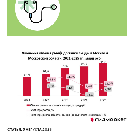
уровень расходов на данные услуги,
уровень потенциальных расходов на них -
максимально приемлемая цена;
факторы выбора салона красоты,
выявлены особенности потребления SPA-
процедур, а также решен ряд других
исследовательских задач.
Респондентами опроса стали пользователи
Интернета в возрасте 18-58 лет (были
опрошены примерно равные доли
респондентов каждого пола).
География исследования: Москва, Санкт-
Петербург.
TОбъем выборки: 1228 респондентов.
СТАТЬЯ, 5 АВГУСТА 2026