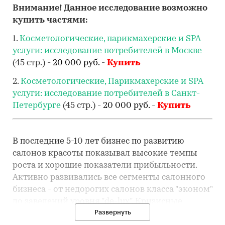
Внимание! Данное исследование возможно
купить частями:
1.
Косметологические, парикмахерские и SPA
услуги: исследование потребителей в Москве
(45 стр.) -
20 000 руб.
-
Купить
2.
Косметологические, Парикмахерские и SPA
услуги: исследование потребителей в Санкт-
Петербурге
(45 стр.) -
20 000 руб.
-
Купить
В последние 5-10 лет бизнес по развитию
салонов красоты показывал высокие темпы
роста и хорошие показатели прибыльности.
Активно развивались все сегменты салонного
бизнеса - от недорогих салонов класса "эконом"
до заведений уровня "de-lux". Кризисные
Развернуть
процессы, набирающие обороты с осени 2008