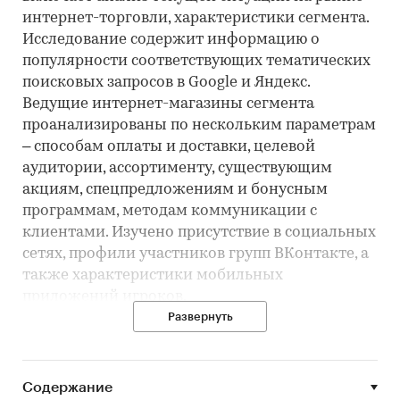
интернет-торговли, характеристики сегмента.
Исследование содержит информацию о
популярности соответствующих тематических
поисковых запросов в Google и Яндекс.
Ведущие интернет-магазины сегмента
проанализированы по нескольким параметрам
– способам оплаты и доставки, целевой
аудитории, ассортименту, существующим
акциям, спецпредложениям и бонусным
программам, методам коммуникации с
клиентами. Изучено присутствие в социальных
сетях, профили участников групп ВКонтакте, а
также характеристики мобильных
приложений игроков.
Профили интернет-магазинов содержат
Развернуть
подробную информацию об ассортименте,
способах доставки и оплаты, проводимых
акциях, бонусных программах и других
Содержание