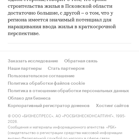
реализация племенных нетелей около 302
строительства жилья в Псковской области
голов в год
достаточно большие, с другой – о том, что у
региона имеется значимый потенциал для
бычки для откорма (1,5 мес.) около 743
наращивания ввода жилья в краткосрочной
головы в год
перспективе.
На финансирование оборотных средств
потребуется 210 734 тыс. руб.
Заказать исследование
Обратная связь
Наши партнеры
Стать партнером
Социальная значимость проекта:
Пользовательское соглашение
Политика обработки файлов cookie
Реализация проекта будет способствовать
Политика в отношении обработки персональных данных
созданию около 50
новых постоянных
Облако для бизнеса
рабочих мест и повышению
Корпоративный регистратор доменов
Хостинг сайтов
благосостояния жителей села. Планируемая
средняя заработная плата на предприятии
© ООО «БИЗНЕСПРЕСС», АО «РОСБИЗНЕСКОНСАЛТИНГ», 1995-
2026.
составит
24,39
тыс. руб./мес.
Сообщения и материалы информационного агентства «РБК»
(свидетельство о регистрации средства массовой информации
отчисления в фонды за период расчета
выдано Федеральной службой по надзору в сфере связи,