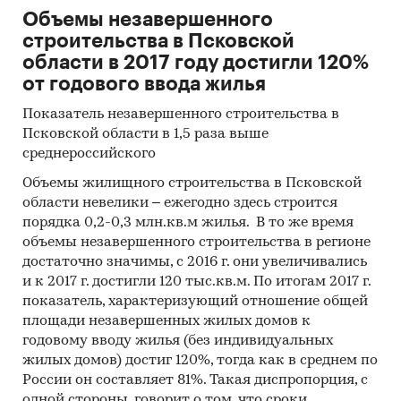
поголовья путем улучшения содержания и
Объемы незавершенного
замещения имеющихся низко
строительства в Псковской
продуктивных животных;
области в 2017 году достигли 120%
Обеспечить заготовку собственных кормов
от годового ввода жилья
для кормления скота качественными
Показатель незавершенного строительства в
кормами в достаточном объёме
Псковской области в 1,5 раза выше
Определиться с каналами реализации
среднероссийского
продукции.
Объемы жилищного строительства в Псковской
области невелики – ежегодно здесь строится
При выходе на плановую мощность поголовье
порядка 0,2-0,3 млн.кв.м жилья. В то же время
фуражных коров составит 1460 голов.
объемы незавершенного строительства в регионе
достаточно значимы, с 2016 г. они увеличивались
Порода:
Голштинская
и к 2017 г. достигли 120 тыс.кв.м. По итогам 2017 г.
показатель, характеризующий отношение общей
площади незавершенных жилых домов к
Масштаб производства
комплекса при
годовому вводу жилья (без индивидуальных
выходе на плановую мощность:
жилых домов) достиг 120%, тогда как в среднем по
России он составляет 81%. Такая диспропорция, с
молоко-сырье 12 352 тонны в год
одной стороны, говорит о том, что сроки