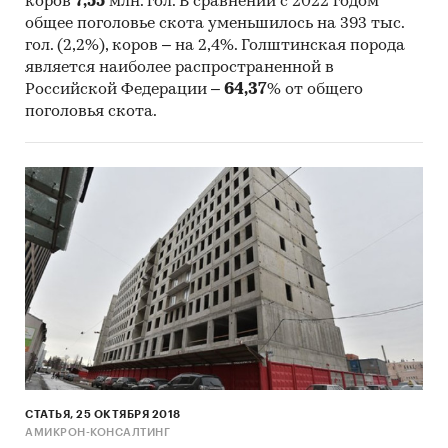
коров
7,55
млн. гол. В сравнении с 2022 годом
дойных головы, родильного отделения,
общее поголовье скота уменьшилось на 393 тыс.
молочного блока с доильным залом, здания
гол. (2,2%), коров – на 2,4%. Голштинская порода
сухостоя, телятника, технических
является наиболее распространенной в
помещений и объектов, создание
Российской Федерации –
64,37
% от общего
инфраструктуры.
поголовья скота.
Закупка технологического и прочего
оборудования
Монтаж оборудование и обучение
персонала
Закупка сельскохозяйственной техники
Закупка 1200 голов племенных нетелей
Благоустройство территории.
После завершения инвестиционной фазы:
СТАТЬЯ, 25 ОКТЯБРЯ 2018
Обеспечить высокую продуктивность
АМИКРОН-КОНСАЛТИНГ