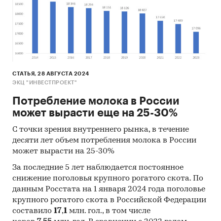
Пуск комплекса:
июнь 2017 года
Выход на планируемые мощности по
реализации молочной продукции:
3 квартал
2021 года
Местонахождение проекта:
СТАТЬЯ, 28 АВГУСТА 2024
ЭКЦ "ИНВЕСТПРОЕКТ"
Псковская область,
Потребление молока в России
Хххххххххх район
может вырасти еще на 25-30%
д. Ххххххх
С точки зрения внутреннего рынка, в течение
десяти лет объем потребления молока в России
может вырасти на 25-30%
Суть и задачи проекта
За последние 5 лет наблюдается постоянное
снижение поголовья крупного рогатого скота. По
На инвестиционной фазе:
данным Росстата на 1 января 2024 года поголовье
Осуществление строительно-монтажных
крупного рогатого скота в Российской Федерации
составило
17
,
1
млн. гол., в том числе
работ: строительство коровников на 1190