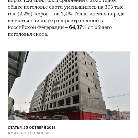
коров
7,55
млн. гол. В сравнении с 2022 годом
плановую мощность:
общее поголовье скота уменьшилось на 393 тыс.
гол. (2,2%), коров – на 2,4%. Голштинская порода
молоко-сырье 4 800 тонн в год
является наиболее распространенной в
Российской Федерации –
64,37
% от общего
реализация племенных нетелей около 134
поголовья скота.
голов в год
бычки для откорма (1,5 мес.) около 180
голов в год
бычки на убой (15 мес.) около 144 голов в
год
Сроки реализации проекта
Начало проекта: 4 квартал 2013
СТАТЬЯ, 25 ОКТЯБРЯ 2018
Запуск предприятия: ноябрь 2014
АМИКРОН-КОНСАЛТИНГ