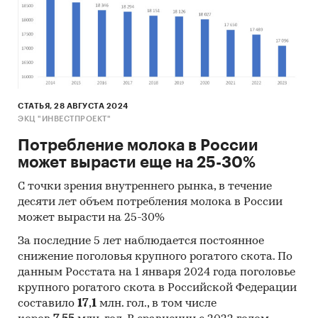
После завершения инвестиционной фазы:
Обеспечить высокую продуктивность
поголовья путем улучшения содержания и
замещения имеющихся низко
продуктивных животных (50 коров);
СТАТЬЯ, 28 АВГУСТА 2024
ЭКЦ "ИНВЕСТПРОЕКТ"
Обеспечить заготовку собственных кормов
Потребление молока в России
для кормления скота качественными
может вырасти еще на 25-30%
кормами в достаточном объёме
С точки зрения внутреннего рынка, в течение
Определиться с каналами реализации
десяти лет объем потребления молока в России
продукции.
может вырасти на 25-30%
При выходе на плановую мощность поголовье
За последние 5 лет наблюдается постоянное
коров составит 600 голов.
снижение поголовья крупного рогатого скота. По
данным Росстата на 1 января 2024 года поголовье
крупного рогатого скота в Российской Федерации
Планируемый объем производства
составило
17
,
1
млн. гол., в том числе
продукции после выхода предприятии на