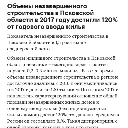
Объемы незавершенного
строительства в Псковской
Объем инвестиций
области в 2017 году достигли 120%
от годового ввода жилья
Таблица 1.
Показатель незавершенного строительства в
Псковской области в 1,5 раза выше
Потребность в финансировании
среднероссийского
инвестиций проекта, тыс. руб.
Объемы жилищного строительства в Псковской
Направление
Осуществ-
области невелики – ежегодно здесь строится
ленные
порядка 0,2-0,3 млн.кв.м жилья. В то же время
инвест. на
объемы незавершенного строительства в регионе
начало
достаточно значимы, с 2016 г. они увеличивались
проекта
и к 2017 г. достигли 120 тыс.кв.м. По итогам 2017 г.
показатель, характеризующий отношение общей
Активы предприятия
80 000
площади незавершенных жилых домов к
годовому вводу жилья (без индивидуальных
Проектирование
жилых домов) достиг 120%, тогда как в среднем по
России он составляет 81%. Такая диспропорция, с
СМР
одной стороны, говорит о том, что сроки