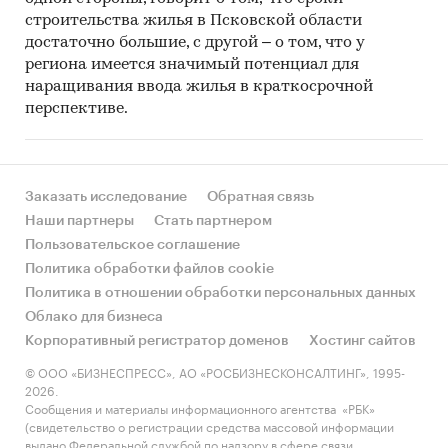
Оборудование
строительства жилья в Псковской области
достаточно большие, с другой – о том, что у
Сельскохозяйственная техника
региона имеется значимый потенциал для
наращивания ввода жилья в краткосрочной
Скот
перспективе.
Оборудование для пастеризации
молока
Итого
80 000
Заказать исследование
Обратная связь
Наши партнеры
Стать партнером
Пользовательское соглашение
Объем вложений на инвестиционной фазе
Политика обработки файлов cookie
составит 468 млн. рублей.
Политика в отношении обработки персональных данных
Облако для бизнеса
Дополнительно требуется финансирование на
Корпоративный регистратор доменов
Хостинг сайтов
первоначальной стадии производства на
пополнение оборотных средств в размере 28
© ООО «БИЗНЕСПРЕСС», АО «РОСБИЗНЕСКОНСАЛТИНГ», 1995-
2026.
млн. руб.
Сообщения и материалы информационного агентства «РБК»
(свидетельство о регистрации средства массовой информации
Таким образом, общий объем инвестиций в
выдано Федеральной службой по надзору в сфере связи,