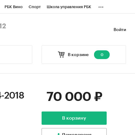
...
РБК Вино
Спорт
Школа управления РБК
БК Бизнес-среда
Дискуссионный клуб
12
Войти
оверка контрагентов
Политика
В корзине
0
70 000 ₽
4-2018
В корзину