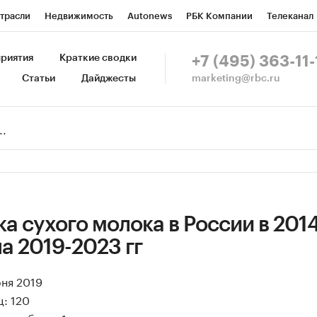
трасли
Недвижимость
Autonews
РБК Компании
Телеканал
изионеры
Национальные проекты
Город
Стиль
Крипто
Р
риятия
Краткие сводки
+7 (495) 363-11-
marketing@rbc.ru
Статьи
Дайджесты
зета
Спецпроекты СПб
Конференции СПб
Спецпроекты
Пр
Рынок наличной валюты
а сухого молока в России в 201
на 2019-2023 гг
юня 2019
: 120