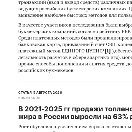
транзакций (ввод и вывод средств) различных п
Госу
ведущих российских букмекерских компаниях. Ц
Пром
выявление наиболее быстрых методов для польз
В качестве участников исследования были выбр
HoRe
букмекерских компаний, согласно рейтингу РБК htt
Розн
Среди платежных методов были проанализиров
банковская карта, привязанный счет СБП, коше
Привед
платежный метод ЕДИНОГО ЦУПИС*
[1]
),обеспе
молока.
легальность расчетов в сфере азартных игр), мо
прочие способы пополнения и снятия средств, д
Busines
российских букмекеров.
обзоры 
российс
региона
СТАТЬЯ, 5 АВГУСТА 2026
BUSINESSTAT
В обзо
В 2021-2025 гг продажи топлен
экспор
жира в России выросли на 63% д
крупне
Рост обусловлен увеличением спроса со стороны
россий