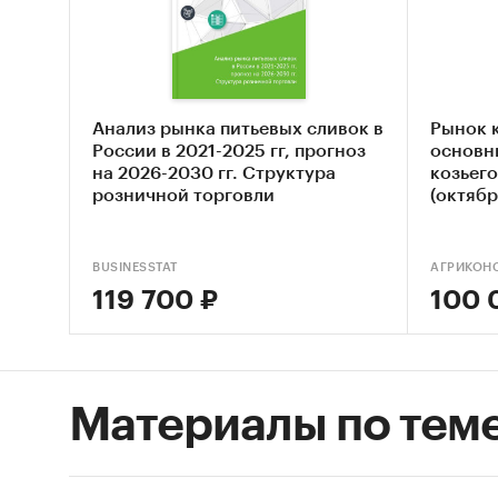
молока 
продукт
По прог
Анализ рынка питьевых сливок в
Рынок 
российс
России в 2021-2025 гг, прогноз
основн
окажут 
на 2026-2030 гг. Структура
козьего
отмена 
розничной торговли
(октябр
предпри
пищевой
BUSINESSTAT
АГРИКОН
и внешн
119 700 ₽
100 
расти и 
на 10,4%
«Анализ
Материалы по тем
на 2019
понима
его раз