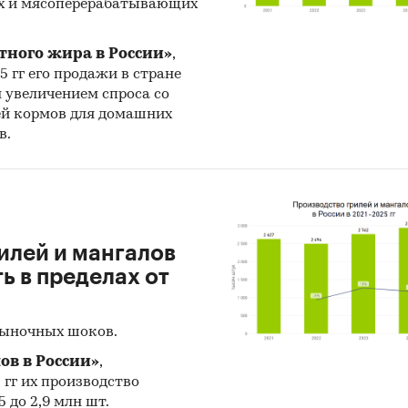
х и мясоперерабатывающих
жных поставщиков сухого молока.
дготовке обзора использована официальная
тного жира в России»
,
тика:
25 гг его продажи в стране
н увеличением спроса со
ральная служба государственной статистики РФ
ей кормов для домашних
в.
стерство экономического развития РФ
ральная таможенная служба РФ
ральная налоговая служба РФ
женный союз ЕврАзЭС
илей и мангалов
 в пределах от
ирная торговая организация
 с официальной статистикой в обзоре приведе
рыночных шоков.
таты исследований BusinesStat:
ов в России»
,
с потребителей сухого молока
5 гг их производство
 до 2,9 млн шт.