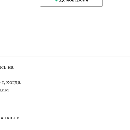
Демоверсия
ись на
г, когда
ущим
 запасов