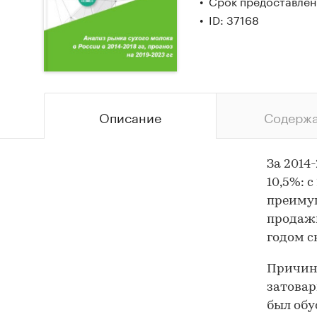
Срок предоставлени
ID: 37168
Описание
Содерж
За 2014
10,5%: 
преимущ
продажи
годом с
Причино
затовар
был обу