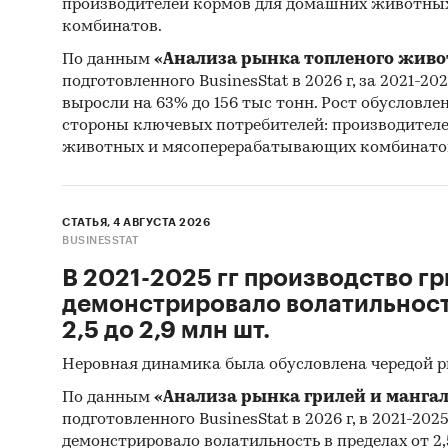
производителей кормов для домашних животны
зарубе
комбинатов.
При по
По данным
«Анализа рынка топленого живо
статис
подготовленного BusinesStat в 2026 г, за 2021-20
выросли на 63% до 156 тыс тонн. Рост обусловле
Феде
стороны ключевых потребителей: производител
животных и мясоперерабатывающих комбинато
Мини
Феде
СТАТЬЯ, 4 АВГУСТА 2026
Феде
BUSINESSTAT
Тамо
В 2021-2025 гг производство гр
демонстрировало волатильность
Всем
2,5 до 2,9 млн шт.
Наряду
Неровная динамика была обусловлена чередой 
резуль
По данным
«Анализа рынка грилей и мангал
Опро
подготовленного BusinesStat в 2026 г, в 2021-202
демонстрировало волатильность в пределах от 2,5