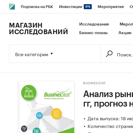
Подписка на РБК
Инвестиции
Мероприятия
О
РБК Образование
РБК Курсы
РБК Life
Тренды
В
МАГАЗИН
Исследования
Мероп
ИССЛЕДОВАНИЙ
Бизнес-планы
Акции
Исследования
Кредитные рейтинги
Франшизы
Га
Экономика
Бизнес
Технологии и медиа
Финансы
Все категории
BUSINESSTAT
Анализ рынк
гг, прогноз 
Дата выпуска: 18 и
Количество страниц