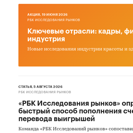
Экон
AКЦИЯ, 19 ИЮНЯ 2026
Прои
РБК ИССЛЕДОВАНИЯ РЫНКОВ
Прод
Ключевые отрасли: кадры, фи
Бала
индустрия
Числ
Новые исследования индустрии красоты и з
Эксп
Рейт
В наст
СТАТЬЯ, 5 АВГУСТА 2026
сухого 
РБК ИССЛЕДОВАНИЯ РЫНКОВ
Сухо
«РБК Исследования рынков» оп
быстрый способ пополнения сч
Сухо
перевода выигрышей
Отдель
Команда «РБК Исследований рынков» сопостави