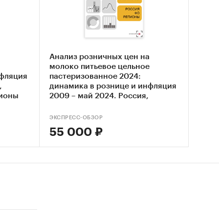
олока на
а
Анализ розничных цен на
одаж
молоко питьевое цельное
я
нфляция
пастеризованное 2024:
х
,
динамика в рознице и инфляция
йской
гионы
2009 – май 2024. Россия,
федеральные округа, регионы
реннего
ЭКСПРЕСС-ОБЗОР
епенно
55 000 ₽
 2018 г
прогноз
ые для
ектив