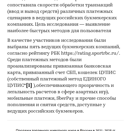
получателей российской стеклянной
сопоставила скорости обработки транзакций
посуды и рейтинг крупнейших зарубежных
(ввод и вывод средств) различных платежных
поставщиков стеклянной посуды.
сценариев в ведущих российских букмекерских
компаниях. Цель исследования — выявление
При подготовке обзора используется
наиболее быстрых методов для пользователя
официальная статистика и собранные
В качестве участников исследования были
данные.
выбраны пять ведущих букмекерских компаний,
Информация профильных госорганов:
согласно рейтингу РБК https://rating.sportrbc.ru/.
Среди платежных методов были
Федеральная служба государственной
проанализированы привязанная банковская
статистики РФ
карта, привязанный счет СБП, кошелек ЦУПИС
(собственный платежный метод ЕДИНОГО
Министерство экономического развития РФ
ЦУПИС*
[1]
),обеспечивающего прозрачность и
Федеральная таможенная служба РФ
легальность расчетов в сфере азартных игр),
мобильные платежи, SberPay и прочие способы
Федеральная налоговая служба РФ
пополнения и снятия средств, доступные у
Таможенный союз ЕАЭС
ведущих российских букмекеров.
Информация, собранная BusinesStat: