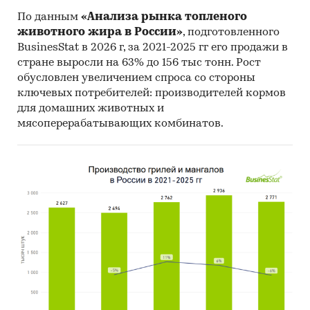
обзоре приведены результаты собственных
исследований BusinesStat:
По данным
«Анализа рынка топленого
животного жира в России»
, подготовленного
Аудит торговли дрожжами
BusinesStat в 2026 г, за 2021-2025 гг его продажи в
стране выросли на 63% до 156 тыс тонн. Рост
Опрос экспертов пищевой промышленности
обусловлен увеличением спроса со стороны
Категории:
Потребительские товары
/
...
/
ключевых потребителей: производителей кормов
Продукты питания
/
Дрожжи
для домашних животных и
Промышленность
/
...
/
Продукты питания
/
мясоперерабатывающих комбинатов.
Дрожжи
Россия