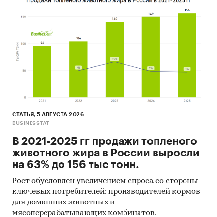
пекарных дрожжей. Также представлен
рейтинг крупнейших зарубежных
компаний-получателей российской
продукции и рейтинг крупнейших
зарубежных поставщиков пекарных
дрожжей на российский рынок.
При подготовке обзора использована
официальная статистика:
Федеральная служба государственной
СТАТЬЯ, 5 АВГУСТА 2026
статистики РФ
BUSINESSTAT
Министерство экономического развития РФ
В 2021-2025 гг продажи топленого
животного жира в России выросли
Федеральная таможенная служба РФ
на 63% до 156 тыс тонн.
Федеральная налоговая служба РФ
Рост обусловлен увеличением спроса со стороны
Таможенный союз ЕврАзЭС
ключевых потребителей: производителей кормов
для домашних животных и
Наряду с официальной статистикой в
мясоперерабатывающих комбинатов.