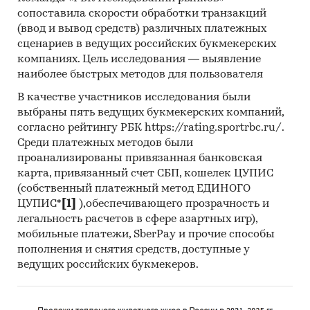
сопоставила скорости обработки транзакций
В обзоре детализирована информация по
(ввод и вывод средств) различных платежных
видам пекарных дрожжей:
сценариев в ведущих российских букмекерских
компаниях. Цель исследования — выявление
дрожжи пекарные прессованные
наиболее быстрых методов для пользователя
дрожжи пекарные сушеные
В качестве участников исследования были
выбраны пять ведущих букмекерских компаний,
Приведены данные по крупнейшим
согласно рейтингу РБК https://rating.sportrbc.ru/.
производителям пекарных дрожжей:
Саф-
Среди платежных методов были
Нева, Ангел Ист Рус, Комбинат пищевых
проанализированы привязанная банковская
продуктов, Дрожжевой завод «Пензенский»,
карта, привязанный счет СБП, кошелек ЦУПИС
Сарапульский дрожжепивзавод,
(собственный платежный метод ЕДИНОГО
Сотницынский дрожжевой завод.
ЦУПИС*
[1]
),обеспечивающего прозрачность и
легальность расчетов в сфере азартных игр),
BusinesStat готовит обзор мирового рынка
мобильные платежи, SberPay и прочие способы
пекарных дрожжей, а также обзоры рынков
пополнения и снятия средств, доступные у
СНГ, ЕС и отдельных стран мира.
ведущих российских букмекеров.
В обзоре представлены рейтинги
крупнейших импортеров и экспортеров