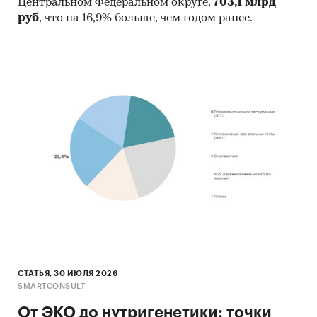
Всероссийский центр изучения
Центральном Федеральном округе,
703,1 млрд
общественного мнения
руб
, что на 16,9% больше, чем годом ранее.
Фонд «Российское здравоохранение»
ФГУ Центральный НИИ организации и
информатизации здравоохранения
Категории:
Потребительские услуги
/
Частная
медицина
Россия
/
Приволжский федеральный округ
/
Нижегородская область
СТАТЬЯ, 30 ИЮЛЯ 2026
SMARTCONSULT
От ЭКО до нутригенетики: точки