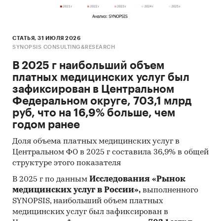
В качестве дополнительных источников
СТАТЬЯ, 31 ИЮЛЯ 2026
использована информация профильных
SYNOPSIS CONSULTING&RESEARCH
госорганов и научно-исследовательских
В 2025 г наибольший объем
организаций:
платных медицинских услуг был
Федеральная служба государственной
зафиксирован в Центральном
статистики РФ (Росстат)
Федеральном округе, 703,1 млрд
руб, что на 16,9% больше, чем
Министерство здравоохранения и
годом ранее
социального развития РФ
Доля объема платных медицинских услуг в
Центральный банк РФ
Центральном ФО в 2025 г составила 36,9% в общей
Министерство экономического развития РФ
структуре этого показателя
Министерство финансов РФ
В 2025 г по данным
Исследования «Рынок
медицинских услуг в России»,
выполненного
Институт социально-экономических
SYNOPSIS, наибольший объем платных
проблем народонаселения РАН
медицинских услуг был зафиксирован в