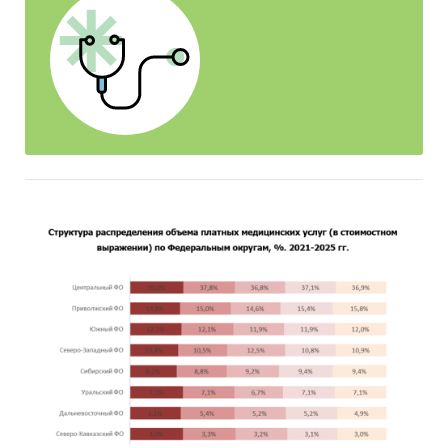
одной медицинской сети. Отдельно приведены
подробные профили пяти ведущих операторов
отрасли. В рейтингах и профилях учтены все
юридические лица, информация по которым
содержится в базах Федеральной службы
государственной статистики.
Наряду с обзором рынка медицинских услуг
Нижегородской области BusinesStat
предлагает обзоры российского и московского
рынков, а также рынков крупных городов РФ.
Основным источником информации
послужили уникальные исследования
BusinesStat:
Выборочная перепись медицинских
учреждений
Аудит цен и объемов продаж медицинских
услуг