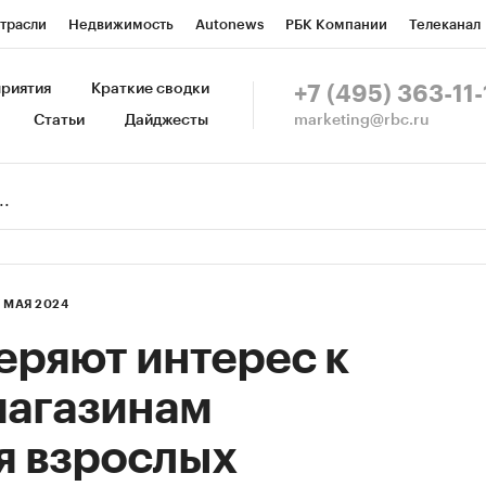
трасли
Недвижимость
Autonews
РБК Компании
Телеканал
изионеры
Национальные проекты
Город
Стиль
Крипто
Р
риятия
Краткие сводки
+7 (495) 363-11-
marketing@rbc.ru
Статьи
Дайджесты
зета
Спецпроекты СПб
Конференции СПб
Спецпроекты
Пр
Рынок наличной валюты
7 МАЯ 2024
еряют интерес к
магазинам
я взрослых