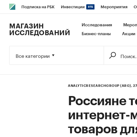
Подписка на РБК
Инвестиции
Мероприятия
О
РБК Образование
РБК Курсы
РБК Life
Тренды
В
МАГАЗИН
Исследования
Мероп
ИССЛЕДОВАНИЙ
Бизнес-планы
Акции
Исследования
Кредитные рейтинги
Франшизы
Га
Экономика
Бизнес
Технологии и медиа
Финансы
Все категории
ANALYTICRESEARCHGROUP (ARG),
2
Россияне т
интернет-
товаров дл