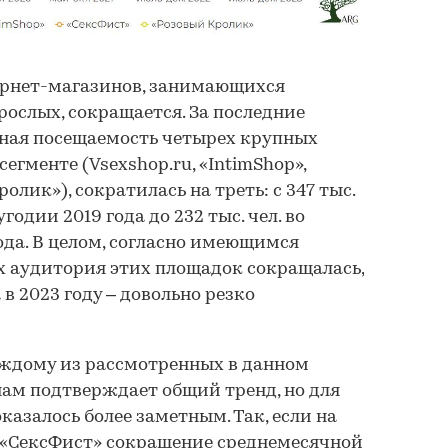
рнет-магазинов, занимающихся
рослых, сокращается. За последние
чная посещаемость четырех крупных
егменте (Vsexshop.ru, «IntimShop»,
олик»), сократилась на треть: с 347 тыс.
угодии 2019 года до 232 тыс. чел. во
ода. В целом, согласно имеющимся
ах аудитория этих площадок сокращалась,
а в 2023 году – довольно резко
аждому из рассмотренных в данном
ам подтверждает общий тренд, но для
казалось более заметным. Так, если на
 «СексФист» сокращение среднемесячной