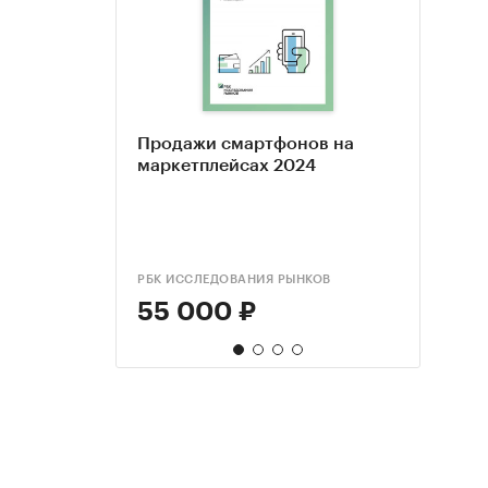
Продажи смартфонов на
Прод
Прод
Анал
маркетплейсах 2024
марк
марк
комм
Росси
прогн
РБК ИССЛЕДОВАНИЯ РЫНКОВ
РБК И
РБК И
BUSINE
55 000 ₽
55 
55 
161