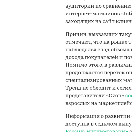
аудитории по сравнению с
интернет-магазинов «Int
заходящих на сайт клиен
Причин, вызвавших таку
отмечают, что на рынке т
наблюдался спад объема
дохода покупателей и по
Помимо этого, в различн
продолжается переток о
специализированных маг
Тренд не обходит и сегме
представители «Ozon»
со
взрослых на маркетплейсе
Информация о развитии 
доступна в седьмом вып
России: интим-товары»