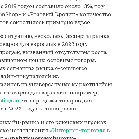
 2019 годом составило около 13%, то у
imShop» и «Розовый Кролик» количество
тов сократилось примерно вдвое.
ю ситуацию, несколько. Эксперты рынка
оваров для взрослых в 2023 году
 продаж, вызванный отсутствием роста
вышением цен на основные товары.
ых сегментах рынка e-commerce
нлайн-покупателей из
азинов на универсальные маркетплейсы.
нт товаров для взрослых: например,
общали
, что продажи товаров для
 в 2023 году активно росли.
онлайн-рынка и его ключевых игроках
уске исследования
«Интернет-торговля в
от
«AnalyticResearchGroup»
.