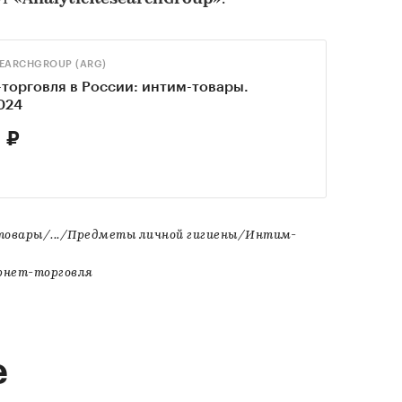
SEARCHGROUP (ARG)
торговля в России: интим-товары.
024
 ₽
товары/.../Предметы личной гигиены/Интим-
рнет-торговля
е