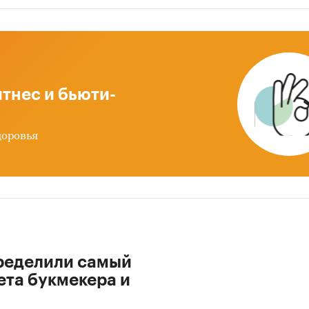
тнес и бьюти-
доровья
ределили самый
ета букмекера и