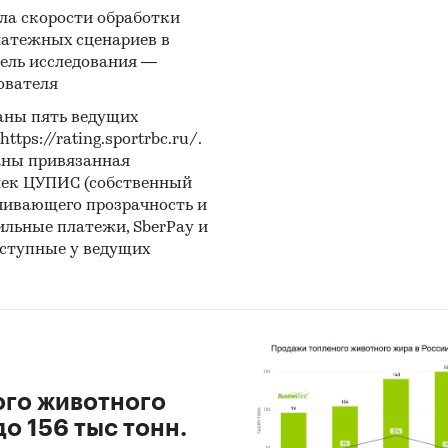
ла скорости обработки
латежных сценариев в
ель исследования —
ователя
аны пять ведущих
ps://rating.sportrbc.ru/.
аны привязанная
лек ЦУПИС (собственный
чивающего прозрачность и
бильные платежи, SberPay и
оступные у ведущих
ого животного
о 156 тыс тонн.