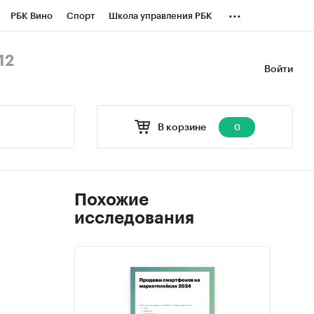
...
РБК Вино
Спорт
Школа управления РБК
БК Бизнес-среда
Дискуссионный клуб
12
Войти
оверка контрагентов
Политика
В корзине
0
Похожие
исследования