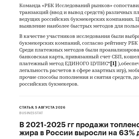
Команда «РБК Исследований рынков» сопостави
транзакций (ввод и вывод средств) различных п
ведущих российских букмекерских компаниях. Ц
выявление наиболее быстрых методов для польз
В качестве участников исследования были выбр
букмекерских компаний, согласно рейтингу РБК htt
Среди платежных методов были проанализиров
банковская карта, привязанный счет СБП, коше
платежный метод ЕДИНОГО ЦУПИС*
[1]
),обеспе
легальность расчетов в сфере азартных игр), мо
прочие способы пополнения и снятия средств, д
российских букмекеров.
СТАТЬЯ, 5 АВГУСТА 2026
BUSINESSTAT
В 2021-2025 гг продажи топлен
жира в России выросли на 63% д