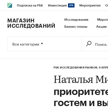
Подписка на РБК
Инвестиции
Мероприятия
О
РБК Образование
РБК Курсы
РБК Life
Тренды
В
МАГАЗИН
Исследования
Мероп
ИССЛЕДОВАНИЙ
Бизнес-планы
Акции
Исследования
Кредитные рейтинги
Франшизы
Га
Экономика
Бизнес
Технологии и медиа
Финансы
Все категории
РБК ИССЛЕДОВАНИЯ РЫНКОВ,
9 АПР
Наталья М
приоритет
гостем и в