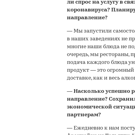
ли спрос на услугу в с
коронавируса? Планиру
направление?
—
Мы запустили самостоя
в наших заведениях не пр
многие наши блюда не под
очередь, мы рестораны, 
подача каждого блюда ун
продукт
—
это огромный 
доставке, как и весь алко
—
Насколько успешно 
направление? Сохранил
экономической ситуац
партнерам?
—
Ежедневно к нам пост