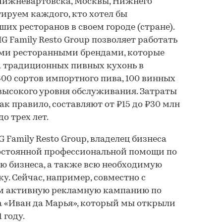
 Нижневартовска, Москвы, Нижнего
тируем каждого, кто хотел бы
их ресторанов в своем городе (стране).
G Family Resto Group позволяет работать
ми ресторанными брендами, которые
а традиционных пивных кухонь в
600 сортов импортного пива, 100 винных
высокого уровня обслуживания. Затраты
ак правило, составляют от ₽15 до ₽30 млн
о трех лет.
Family Resto Group, владелец бизнеса
остоянной профессиональной помощи по
ю бизнеса, а также всю необходимую
. Сейчас, например, совместно с
м активную рекламную кампанию по
 «Иван да Марья», который мы открыли
 году.