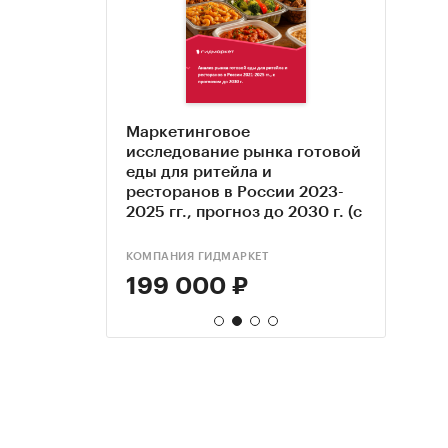
авки
Маркетинговое
Гото
Иссл
е,
исследование рынка готовой
стол
моби
овых в
еды для ритейла и
зака
гг,
ресторанов в России 2023-
onlin
30 гг
2025 гг., прогноз до 2030 г. (с
резу
обновлением)
поль
КОМПАНИЯ ГИДМАРКЕТ
ЭКЦ "
КОМПА
199 000 ₽
33 
170