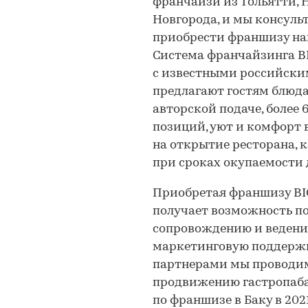
франчайзи из Тольятти,
Новгорода, и мы консуль
приобрести франшизу наш
Система франчайзинга BI
с известными российски
предлагают гостям блюд
авторской подаче, более 
позиций, уют и комфорт 
на открытие ресторана, к
при сроках окупаемости д
Приобретая франшизу BIG 
получает возможность п
сопровождению и ведени
маркетинговую поддержку
партнерами мы проводи
продвижению гастропаба
по франшизе в Баку в 2021