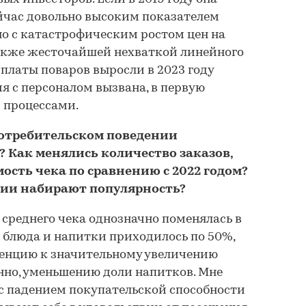
ейчас довольно высоким показателем
ано с катастрофическим ростом цен на
также жесточайшей нехваткой линейного
рплаты поваров выросли в 2023 году
ия с персоналом вызвана, в первую
 процессами.
потребительском поведении
 Как менялись количество заказов,
ость чека по сравнению с 2022 годом?
ции набирают популярность?
среднего чека однозначно поменялась в
а блюда и напитки приходилось по 50%,
денцию к значительному увеличению
енно, уменьшению доли напитков. Мне
о с падением покупательской способности