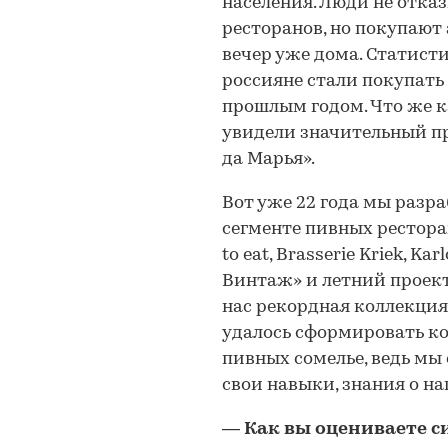
населения. Люди не отка
ресторанов, но покупают
вечер уже дома. Статисти
россияне стали покупать
прошлым годом. Что же к
увидели значительный пр
да Марья».
Вот уже 22 года мы разр
сегменте пивных ресторано
to eat, Brasserie Kriek, K
Винтаж» и летний проект 
нас рекордная коллекция 
удалось сформировать к
пивных сомелье, ведь мы 
свои навыки, знания о на
—
Как вы оцениваете с