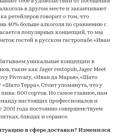
зывают себе в удовольствии от посещения
 алкоголь в другом месте и заканчивают
ка ретейлеров говорит о том, что
 на 40% больше алкоголя по сравнению с
асается популярных концепций, то мы
иток гостей в русском гастропабе «Иван
абатываем уникальные концепции в
в, такие как Jager restopub, Jager Meet
arlovy Pivovary, «Иван да Марья», «Шато
«Шато Терра». Стоит упомянуть, что у
пива: 600 сортов. Но самое главное, нам
оманду настоящих профессионалов и
с 2001 года постоянно совершенствуем
питках, блюдах и сервисе.
итуацию в сфере доставки? Изменился