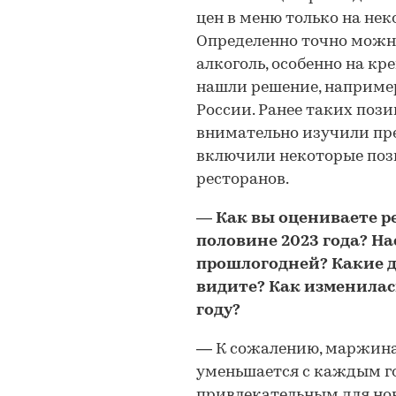
цен в меню только на нек
Определенно точно можно
алкоголь, особенно на кр
нашли решение, например
России. Ранее таких поз
внимательно изучили пр
включили некоторые поз
ресторанов.
—
Как вы оцениваете р
половине 2023 года? На
прошлогодней? Какие 
видите? Как изменилас
году?
—
К сожалению, маржина
уменьшается с каждым год
привлекательным для новы