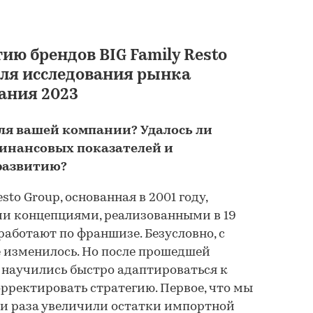
ию брендов BIG Family Resto
для исследования рынка
Анализ рынка дост
ания 2023
готовой еды из каф
ресторанов и стол
для вашей компании? Удалось ли
России в 2021-2025 
инансовых показателей и
прогноз на 2026-20
развитию?
BUSINESSTAT
sto Group, основанная в 2001 году,
134 400 ₽
ми концепциями, реализованными в 19
работают по франшизе. Безусловно, с
е изменилось. Но после прошедшей
 научились быстро адаптироваться к
ректировать стратегию. Первое, что мы
ри раза увеличили остатки импортной