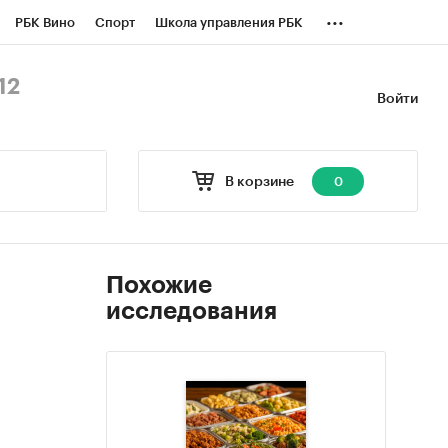
...
РБК Вино
Спорт
Школа управления РБК
БК Бизнес-среда
Дискуссионный клуб
12
Войти
оверка контрагентов
Политика
В корзине
0
Похожие
исследования