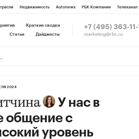
трасли
Недвижимость
Autonews
РБК Компании
Телеканал
изионеры
Национальные проекты
Город
Стиль
Крипто
Р
риятия
Краткие сводки
+7 (495) 363-11-
marketing@rbc.ru
Статьи
Дайджесты
зета
Спецпроекты СПб
Конференции СПб
Спецпроекты
Пр
Рынок наличной валюты
ЕЛЯ 2024
У нас в
итчина
е общение с
ысокий уровень