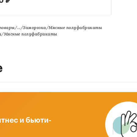
0 ₽
товары/.../Заморозка/Мясные полуфабрикаты
ка/Мясные полуфабрикаты
е
тнес и бьюти-