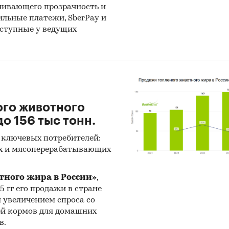
чивающего прозрачность и
бильные платежи, SberPay и
оступные у ведущих
ого животного
о 156 тыс тонн.
 ключевых потребителей:
х и мясоперерабатывающих
тного жира в России»
,
25 гг его продажи в стране
н увеличением спроса со
ей кормов для домашних
в.