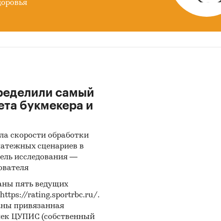
доровья
ределили самый
ета букмекера и
ла скорости обработки
латежных сценариев в
ель исследования —
ователя
аны пять ведущих
ps://rating.sportrbc.ru/.
аны привязанная
лек ЦУПИС (собственный