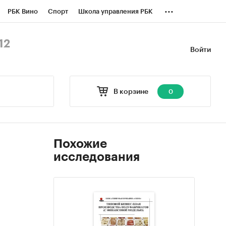
...
РБК Вино
Спорт
Школа управления РБК
БК Бизнес-среда
Дискуссионный клуб
12
Войти
оверка контрагентов
Политика
В корзине
0
Похожие
исследования