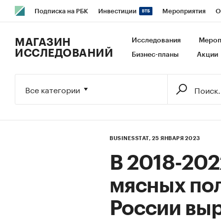
Подписка на РБК
Инвестиции
Мероприятия
О
РБК Образование
РБК Курсы
РБК Life
Тренды
В
МАГАЗИН
Исследования
Мероп
ИССЛЕДОВАНИЙ
Бизнес-планы
Акции
Исследования
Кредитные рейтинги
Франшизы
Га
Экономика
Бизнес
Технологии и медиа
Финансы
Все категории
BUSINESSTAT,
25 ЯНВАРЯ 2023
В 2018-202
мясных по
России выр