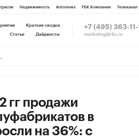
трасли
Недвижимость
Autonews
РБК Компании
Телеканал
изионеры
Национальные проекты
Город
Стиль
Крипто
Р
риятия
Краткие сводки
+7 (495) 363-11-
marketing@rbc.ru
Статьи
Дайджесты
зета
Спецпроекты СПб
Конференции СПб
Спецпроекты
Пр
Рынок наличной валюты
2 гг продажи
луфабрикатов в
осли на 36%: с