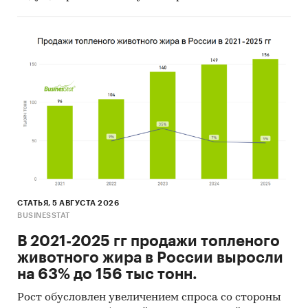
зарубежных получателей
зарубежных поставщиков
При подготовке обзора используется
официальная статистика и собранные
данные.
Информация профильных ведомств:
Федеральная служба государственной
статистики (Росстат)
Федеральная таможенная служба
СТАТЬЯ, 5 АВГУСТА 2026
Федеральная налоговая служба
BUSINESSTAT
Таможенный союз ЕАЭС
В 2021-2025 гг продажи топленого
животного жира в России выросли
Информация, собранная BusinesStat:
на 63% до 156 тыс тонн.
показатели торговли мясными
Рост обусловлен увеличением спроса со стороны
полуфабрикатами