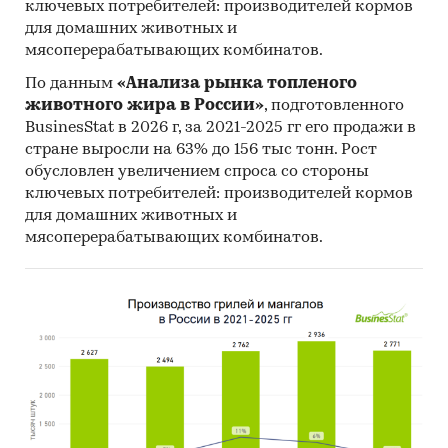
ключевых потребителей: производителей кормов
оценки экспертов мясной отрасли
для домашних животных и
мясоперерабатывающих комбинатов.
Категории:
Потребительские товары
/
...
/
Заморозка
/
Мясные полуфабрикаты
По данным
«Анализа рынка топленого
Промышленность
/
...
/
Заморозка
/
Мясные
животного жира в России»
, подготовленного
полуфабрикаты
BusinesStat в 2026 г, за 2021-2025 гг его продажи в
Россия
стране выросли на 63% до 156 тыс тонн. Рост
обусловлен увеличением спроса со стороны
ключевых потребителей: производителей кормов
для домашних животных и
мясоперерабатывающих комбинатов.