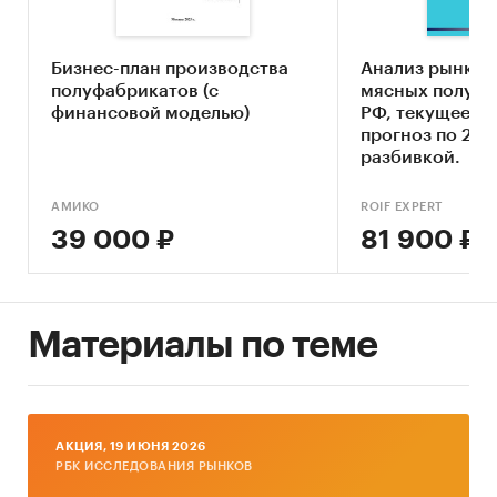
экспорт и импорт мясных полуфабрикатов
цена реализации, цена производства, цены
Бизнес-план производства
Анализ рынка 
экспорта и импорта
полуфабрикатов (с
мясных полуфа
баланс спроса и предложения, складские
финансовой моделью)
РФ, текущее со
прогноз по 2029
запасы мясных полуфабрикатов
разбивкой.
В обзоре детализирована информация по
видам мясных полуфабрикатов:
АМИКО
ROIF EXPERT
39 000 ₽
81 900 ₽
замороженные мясные полуфабрикаты
охлажденные мясные полуфабрикаты
Информация о продажах мясных
Материалы по теме
полуфабрикатов детализирована по
секторам рынка
:
HoReCa
AКЦИЯ, 19 ИЮНЯ 2026
розничная торговля
РБК ИССЛЕДОВАНИЯ РЫНКОВ