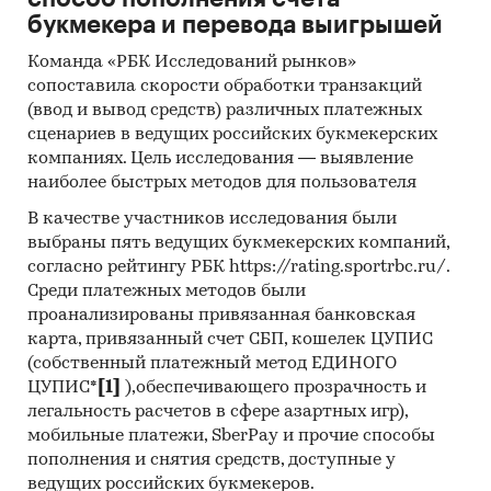
Светофор
букмекера и перевода выигрышей
Прочие сети
Команда «РБК Исследований рынков»
сопоставила скорости обработки транзакций
Приведены финансовые рейтинги
(ввод и вывод средств) различных платежных
крупнейших российских производителей
сценариев в ведущих российских букмекерских
мясных полуфабрикатов:
Фирма
компаниях. Цель исследования — выявление
«Агрокомплекс» им. Н.И. Ткачева, Куриное
наиболее быстрых методов для пользователя
Царство, Свинокомплекс Короча, Мираторг-
В качестве участников исследования были
Курск, Останкинский мясоперерабатывающий
выбраны пять ведущих букмекерских компаний,
комбинат, Приосколье, Ставропольский
согласно рейтингу РБК https://rating.sportrbc.ru/.
Бройлер, Черкизовский
Среди платежных методов были
мясоперерабатывающий завод, Брянская
проанализированы привязанная банковская
Мясная компания, Стародворские колбасы,
карта, привязанный счет СБП, кошелек ЦУПИС
Великолукский мясокомбинат и др.
(собственный платежный метод ЕДИНОГО
ЦУПИС*
[1]
),обеспечивающего прозрачность и
Приведены рейтинги:
легальность расчетов в сфере азартных игр),
экспортеров
мобильные платежи, SberPay и прочие способы
пополнения и снятия средств, доступные у
импортеров
ведущих российских букмекеров.