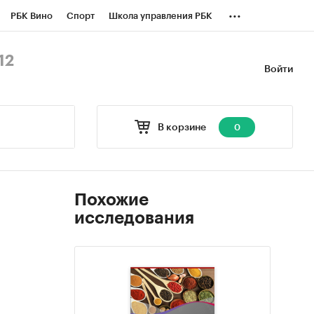
...
РБК Вино
Спорт
Школа управления РБК
БК Бизнес-среда
Дискуссионный клуб
12
Войти
оверка контрагентов
Политика
В корзине
0
Похожие
исследования