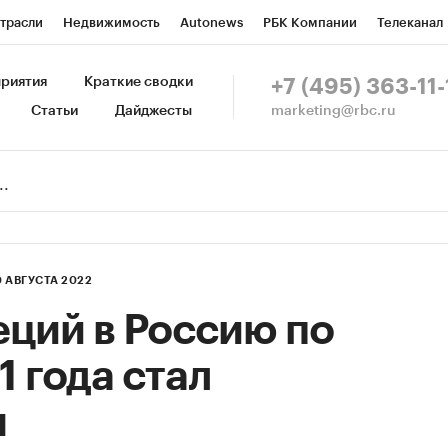
трасли
Недвижимость
Autonews
РБК Компании
Телеканал
изионеры
Национальные проекты
Город
Стиль
Крипто
Р
риятия
Краткие сводки
+7 (495) 363-11-
marketing@rbc.ru
Статьи
Дайджесты
зета
Спецпроекты СПб
Конференции СПб
Спецпроекты
Пр
Рынок наличной валюты
0 АВГУСТА 2022
ций в Россию по
1 года стал
м