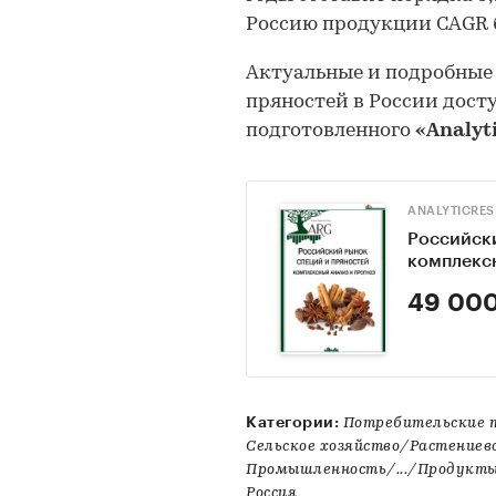
Россию продукции CAGR б
Актуальные и подробные
пряностей в России дост
подготовленного
«Analyt
ANALYTICRE
Российски
комплексн
49 000
Категории:
Потребительские 
Сельское хозяйство/Растение
Промышленность/.../Продукты
Россия