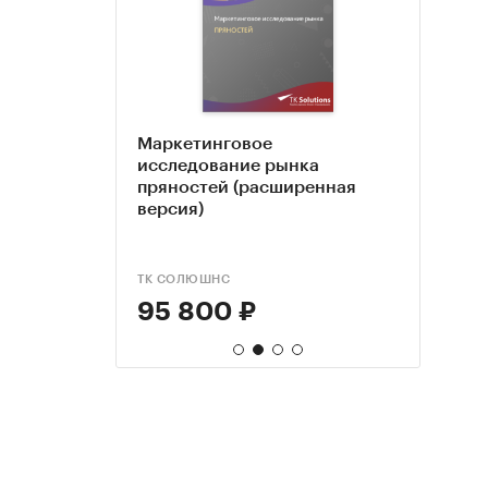
 - обзор
Маркетинговое
База
Марк
berries
исследование рынка
отра
иссл
пряностей (расширенная
прип
прян
версия)
2022 
2026 
ТК СОЛЮШНС
КОМПА
ТК С
95 800 ₽
99 
95 