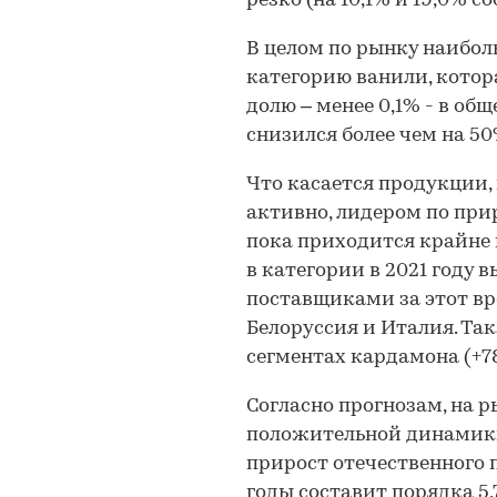
резко (на 10,1% и 19,0% с
В целом по рынку наибол
категорию ванили, котор
долю – менее 0,1% - в об
снизился более чем на 50
Что касается продукции, 
активно, лидером по прир
пока приходится крайне 
в категории в 2021 году 
поставщиками за этот вр
Белоруссия и Италия. Та
сегментах кардамона (+78
Согласно прогнозам, на 
положительной динамики
прирост отечественного п
годы составит порядка 5