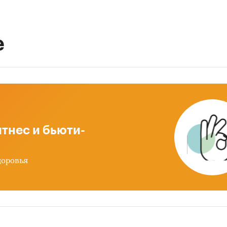
е
тнес и бьюти-
доровья