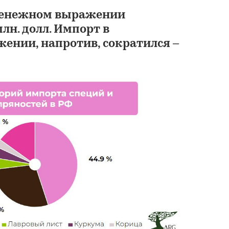
 денежном выражении
лн. долл. Импорт в
ении, напротив, сократился –
Специи и приправы
маркет-плейса Wild
ТК СОЛЮШНС
29 000 ₽