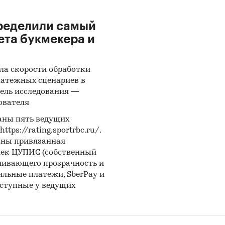
ределили самый
ета букмекера и
ла скорости обработки
латежных сценариев в
ель исследования —
ователя
аны пять ведущих
ps://rating.sportrbc.ru/.
аны привязанная
лек ЦУПИС (собственный
чивающего прозрачность и
бильные платежи, SberPay и
оступные у ведущих