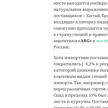
месте находится имбирь: 
натуральном выражении 
поставщиков – Китай, Бра
входящие в пятерку лидер
совокупно приходится чу
в страну специй и пряно
аналитики
«ARG»
в
иссл
России.
Хотя импортные поставки
сократились (-4,2% к рез
категорий динамика была
ключевым видам специй 
импорта. Так, например,
перец различных сортов –
Спад в пределах 10% был 
листа и куркумы. Постав