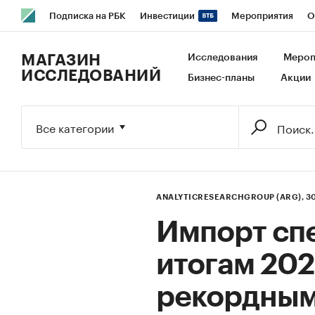
Подписка на РБК
Инвестиции
Мероприятия
О
РБК Образование
РБК Курсы
РБК Life
Тренды
В
МАГАЗИН
Исследования
Мероп
ИССЛЕДОВАНИЙ
Бизнес-планы
Акции
Исследования
Кредитные рейтинги
Франшизы
Га
Экономика
Бизнес
Технологии и медиа
Финансы
Все категории
ANALYTICRESEARCHGROUP (ARG),
3
Импорт спе
итогам 202
рекордны