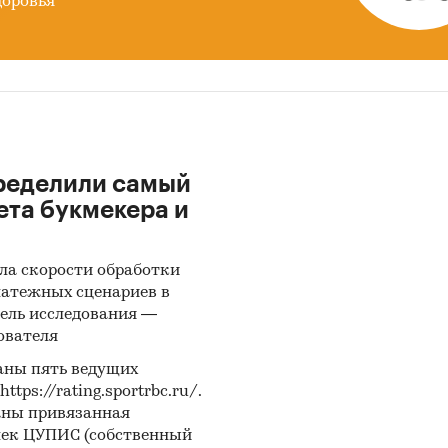
доровья
ределили самый
ета букмекера и
ла скорости обработки
латежных сценариев в
ель исследования —
ователя
аны пять ведущих
ps://rating.sportrbc.ru/.
аны привязанная
лек ЦУПИС (собственный