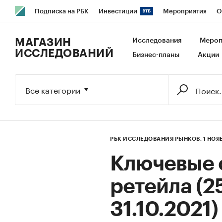
Подписка на РБК
Инвестиции
Мероприятия
О
РБК Образование
РБК Курсы
РБК Life
Тренды
В
МАГАЗИН
Исследования
Мероп
ИССЛЕДОВАНИЙ
Бизнес-планы
Акции
Исследования
Кредитные рейтинги
Франшизы
Га
Экономика
Бизнес
Технологии и медиа
Финансы
Все категории
РБК ИССЛЕДОВАНИЯ РЫНКОВ,
1 НОЯ
Ключевые с
ретейла (2
31.10.2021)