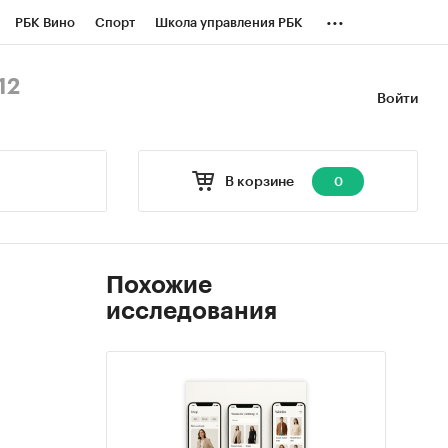
...
РБК Вино
Спорт
Школа управления РБК
БК Бизнес-среда
Дискуссионный клуб
12
Войти
оверка контрагентов
Политика
В корзине
0
Похожие
исследования