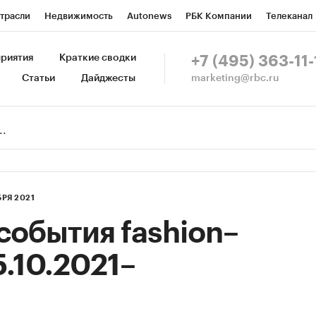
трасли
Недвижимость
Autonews
РБК Компании
Телеканал
изионеры
Национальные проекты
Город
Стиль
Крипто
Р
риятия
Краткие сводки
+7 (495) 363-11-
marketing@rbc.ru
Статьи
Дайджесты
зета
Спецпроекты СПб
Конференции СПб
Спецпроекты
Пр
Рынок наличной валюты
БРЯ 2021
обытия fashion–
5.10.2021–