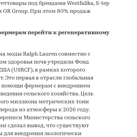
еттовары под брендами Westfalika, S-tep
и OR Group. При этом 80% продаж
фермерам перейти к регенеративному
а моды Ralph Lauren совместно с
м здоровья почв учредили Фонд
США (USRCF), в рамках которого
. Это первая в отрасли глобальная
 помощи фермерам с внедрением
едения сельского хозяйства. Цель
ного миллиона метрических тонн
лерода из атмосферы к 2026 году.
переписи Министерства сельского
ии сделал вывод, что существуют
ы для внедрения экологически