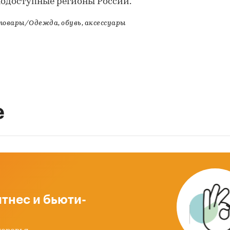
нодоступные регионы России.
овары/Одежда, обувь, аксессуары
е
тнес и бьюти-