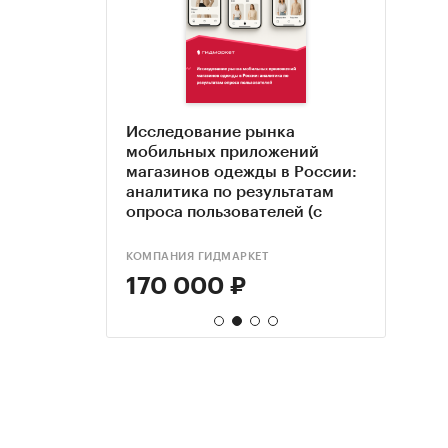
ья 2025
Исследование рынка
Прод
Прод
мобильных приложений
марк
марк
магазинов одежды в России:
аналитика по результатам
опроса пользователей (с
обновлением)
НКОВ
КОМПАНИЯ ГИДМАРКЕТ
РБК И
РБК И
170 000 ₽
55 
55 