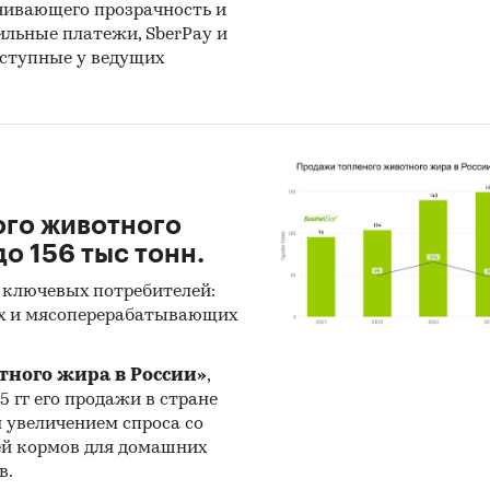
чивающего прозрачность и
бильные платежи, SberPay и
оступные у ведущих
ого животного
о 156 тыс тонн.
 ключевых потребителей:
х и мясоперерабатывающих
тного жира в России»
,
25 гг его продажи в стране
н увеличением спроса со
ей кормов для домашних
в.