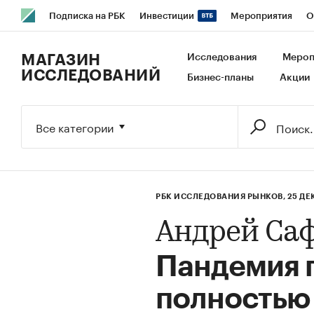
Подписка на РБК
Инвестиции
Мероприятия
О
РБК Образование
РБК Курсы
РБК Life
Тренды
В
МАГАЗИН
Исследования
Мероп
ИССЛЕДОВАНИЙ
Бизнес-планы
Акции
Исследования
Кредитные рейтинги
Франшизы
Га
Экономика
Бизнес
Технологии и медиа
Финансы
Все категории
РБК ИССЛЕДОВАНИЯ РЫНКОВ,
25 ДЕ
Андрей Са
Пандемия 
полностью