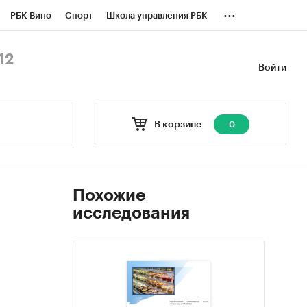
...
РБК Вино
Спорт
Школа управления РБК
БК Бизнес-среда
Дискуссионный клуб
12
Войти
оверка контрагентов
Политика
В корзине
0
Похожие
исследования