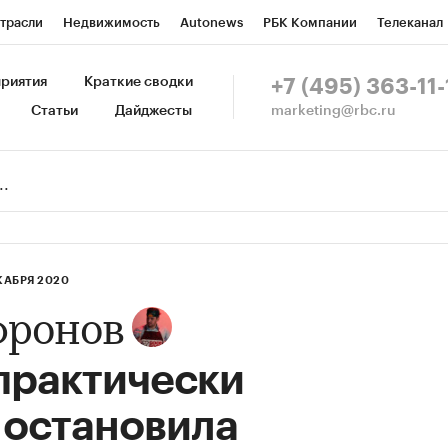
трасли
Недвижимость
Autonews
РБК Компании
Телеканал
изионеры
Национальные проекты
Город
Стиль
Крипто
Р
риятия
Краткие сводки
+7 (495) 363-11-
marketing@rbc.ru
Статьи
Дайджесты
зета
Спецпроекты СПб
Конференции СПб
Спецпроекты
Пр
Рынок наличной валюты
КАБРЯ 2020
фронов
практически
 остановила