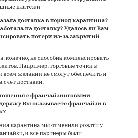
ндные платежи.
казала доставка в период карантина?
аботала на доставку? Удалось ли Вам
енсировать потери из-за закрытий
а, конечно, не способна компенсировать
ектов. Например, торговые точки в
 всем желании не смогут обеспечить и
а счет доставки.
тношения с франчайзинговыми
держку Вы оказываете франчайзи в
х?
ения карантина мы отменили роялти у
анчайзи, и все партнеры были