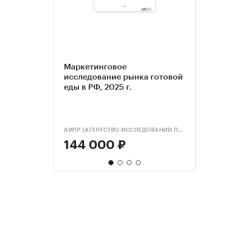
Маркетинговое
Анал
Марк
Марк
исследование рынка готовой
гото
иссл
иссл
еды в РФ, 2025 г.
рест
еды в
еды 
Росси
прогн
рест
прог
обно
2025 
обно
АИПР (АГЕНТСТВО ИССЛЕДОВАНИЙ ПРОМЫШЛЕННЫХ И ПОТРЕБИТЕЛЬСКИХ РЫНКОВ)
BUSINE
КОМПА
КОМПА
144 000 ₽
134
199
199