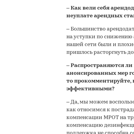
– Как вели себя арендо
неуплате арендных ста
– Большинство арендода
на уступки по снижению а
нашей сети были и плохи
пришлось расторгнуть до
– Распространяются ли 
анонсированных мер го
то прокомментируйте, 
эффективными?
– Да, мы можем воспольз
как относимся к постра
компенсации МРОТ на тр
компенсацию дезинфекции
поддержка не способна с