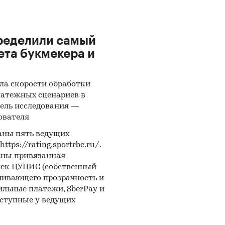
ределили самый
ета букмекера и
ла скорости обработки
латежных сценариев в
ель исследования —
ователя
аны пять ведущих
ps://rating.sportrbc.ru/.
аны привязанная
лек ЦУПИС (собственный
чивающего прозрачность и
бильные платежи, SberPay и
оступные у ведущих