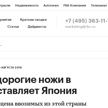
трасли
Недвижимость
Autonews
РБК Компании
Телеканал
изионеры
Национальные проекты
Город
Стиль
Крипто
Р
риятия
Краткие сводки
+7 (495) 363-11-
marketing@rbc.ru
Статьи
Дайджесты
зета
Спецпроекты СПб
Конференции СПб
Спецпроекты
Пр
Рынок наличной валюты
0 АВГУСТА 2018
дорогие ножи в
ставляет Япония
я цена ввозимых из этой страны