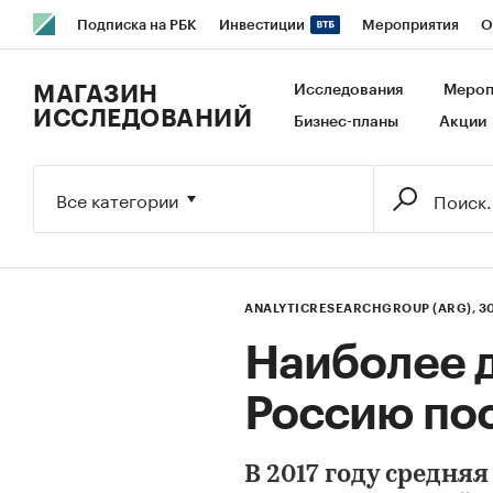
Подписка на РБК
Инвестиции
Мероприятия
О
РБК Образование
РБК Курсы
РБК Life
Тренды
В
МАГАЗИН
Исследования
Мероп
ИССЛЕДОВАНИЙ
Бизнес-планы
Акции
Исследования
Кредитные рейтинги
Франшизы
Га
Экономика
Бизнес
Технологии и медиа
Финансы
Все категории
ANALYTICRESEARCHGROUP (ARG),
3
Наиболее 
Россию по
В 2017 году средня