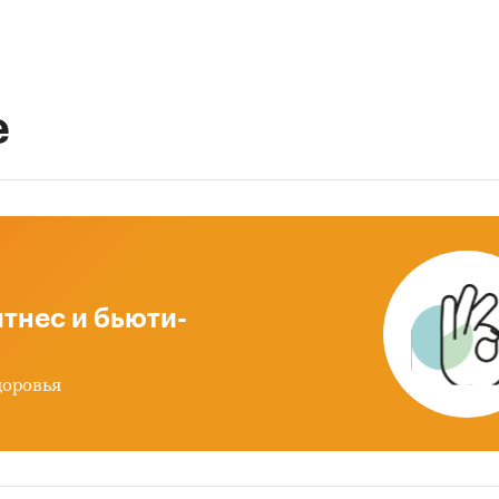
е
тнес и бьюти-
доровья