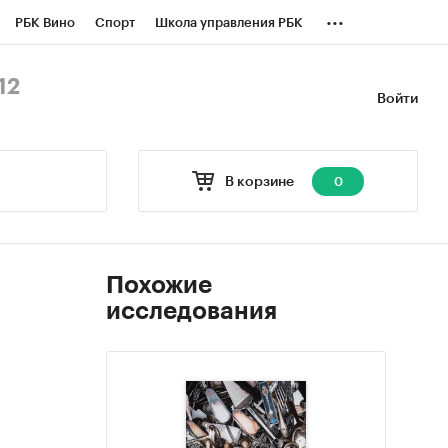
...
РБК Вино
Спорт
Школа управления РБК
БК Бизнес-среда
Дискуссионный клуб
12
Войти
оверка контрагентов
Политика
В корзине
0
Похожие
исследования