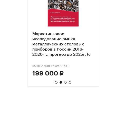
Маркетинговое
Анал
Рыно
ка
исследование рынка
стол
2016
 в России
металлических столовых
вилк
и ре
ноз на
приборов в России 2016-
полов
т 2022.
2020гг., прогноз до 2025г. (с
Росс
обновлением)
КОМПАНИЯ ГИДМАРКЕТ
DISCO
ЭКСПР
199 000 ₽
70 
69 