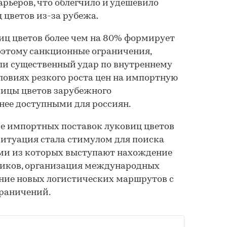
ьеров, что облегчило и удешевило
 цветов из-за рубежа.
иц цветов более чем на 80% формирует
оэтому санкционные ограничения,
сли существенный удар по внутреннему
словиях резкого роста цен на импортную
вицы цветов зарубежного
нее доступными для россиян.
ие импортных поставок луковиц цветов
итуация стала стимулом для поиска
ми из которых выступают нахождение
иков, организация международных
ние новых логистических маршрутов с
раничений.