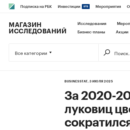
Подписка на РБК
Инвестиции
Мероприятия
О
РБК Образование
РБК Курсы
РБК Life
Тренды
В
МАГАЗИН
Исследования
Мероп
ИССЛЕДОВАНИЙ
Бизнес-планы
Акции
Исследования
Кредитные рейтинги
Франшизы
Га
Экономика
Бизнес
Технологии и медиа
Финансы
Все категории
BUSINESSTAT,
3 ИЮЛЯ 2025
За 2020-20
луковиц цв
сократился