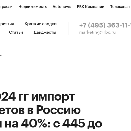
трасли
Недвижимость
Autonews
РБК Компании
Телеканал
изионеры
Национальные проекты
Город
Стиль
Крипто
Р
риятия
Краткие сводки
+7 (495) 363-11-
marketing@rbc.ru
Статьи
Дайджесты
зета
Спецпроекты СПб
Конференции СПб
Спецпроекты
Пр
Рынок наличной валюты
24 гг импорт
етов в Россию
 на 40%: с 445 до