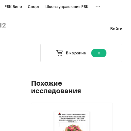
...
РБК Вино
Спорт
Школа управления РБК
БК Бизнес-среда
Дискуссионный клуб
12
Войти
оверка контрагентов
Политика
В корзине
0
Похожие
исследования