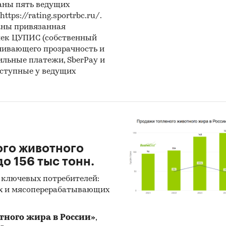
аны пять ведущих
ps://rating.sportrbc.ru/.
аны привязанная
лек ЦУПИС (собственный
чивающего прозрачность и
бильные платежи, SberPay и
оступные у ведущих
ого животного
о 156 тыс тонн.
 ключевых потребителей:
х и мясоперерабатывающих
тного жира в России»
,