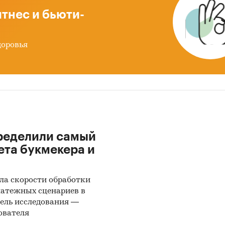
тнес и бьюти-
доровья
ределили самый
ета букмекера и
ла скорости обработки
латежных сценариев в
ель исследования —
ователя