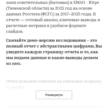
ламп осветительных (бытовых) в ХМАО - Югре
(Тюменской области) за 2025 год на основе
данных Росстата (ФСГС) за 2017–2025 годы. В
отчете — готовый анализ, ключевые выводы и
расчетные метрики в удобном формате
слайдов.
Скачайте
демо
-версию
исследования
– это
полный отчет с абстрактными цифрами, Вы
увидите каждую стр
аницу отчета и то,
как
мы подаем данные и какие выводы делаем
из них.
Отчет поможет ответить на ключевые вопросы
по рынку:
Развернуть
• Каков объем розничного рынка ламп
осветительных (бытовых) в ХМАО - Югре
(Тюменской области), много это или мало по