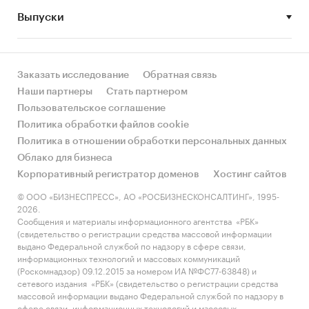
сравнению с другими регионами России?
Выпуски
• Рынок растет или снижается? Если растет, то
за счет реального спроса или за счет
инфляции? Как соотносятся рост и падение с
Заказать исследование
Обратная связь
динамикой других регионов?
Наши партнеры
Стать партнером
Пользовательское соглашение
• Какое место регион занимает в России и в
Политика обработки файлов cookie
своем федеральном округе по объему продаж
Политика в отношении обработки персональных данных
и по продажам на душу населения?
Облако для бизнеса
Корпоративный регистратор доменов
Хостинг сайтов
• К какому сегменту можно отнести рынок по
размеру и темпом роста (малый/крупный, с
© ООО «БИЗНЕСПРЕСС», АО «РОСБИЗНЕСКОНСАЛТИНГ», 1995-
2026.
опережающей динамикой/с отстающей
Сообщения и материалы информационного агентства «РБК»
динамикой) в стратегической перспективе и в
(свидетельство о регистрации средства массовой информации
текущей ситуации? Меняются ли позиции
выдано Федеральной службой по надзору в сфере связи,
информационных технологий и массовых коммуникаций
региона с течением времени?
(Роскомнадзор) 09.12.2015 за номером ИА №ФС77-63848) и
сетевого издания «РБК» (свидетельство о регистрации средства
• Насколько рынок насыщен и какой у региона
массовой информации выдано Федеральной службой по надзору в
потенциал роста, если сравнить его с
сфере связи, информационных технологий и массовых